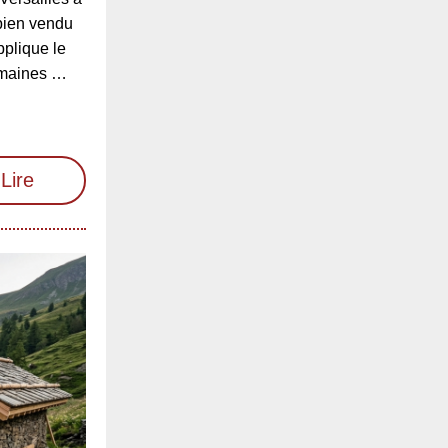
bien vendu
pplique le
omaines …
Lire