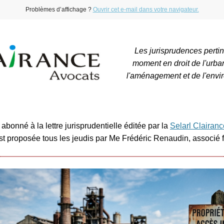
Problèmes d’affichage ?
Ouvrir cet e-mail dans votre navigateur.
Les jurisprudences perti
moment en droit de l'urba
l'aménagement et de l'envi
abonné à la lettre jurisprudentielle éditée par la
Selarl Clairan
est proposée tous les jeudis par Me Frédéric Renaudin, associé 