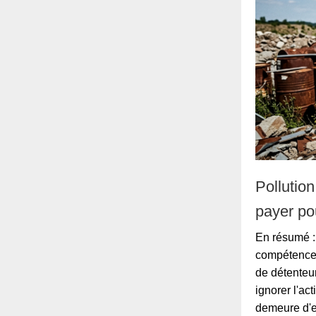
Pollution
payer pou
En résumé : 
compétence d
de détenteur
ignorer l'ac
demeure d'