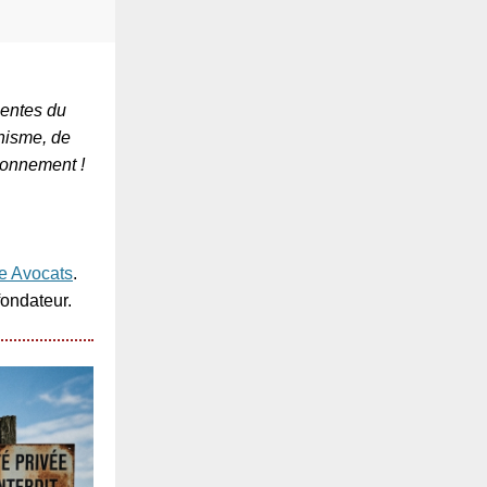
nentes du
nisme, de
ronnement !
ce Avocats
.
fondateur.