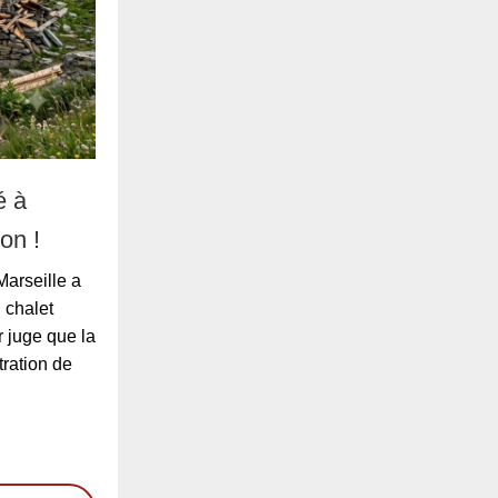
é à
on !
Marseille a
 chalet
 juge que la
tration de