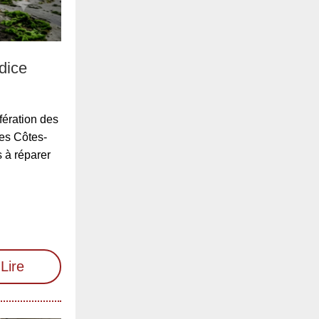
dice
fération des
des Côtes-
 à réparer
Lire