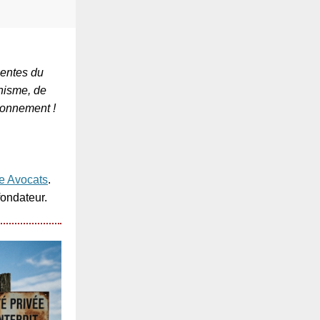
nentes du
nisme, de
ronnement !
ce Avocats
.
fondateur.