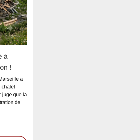
é à
on !
Marseille a
 chalet
 juge que la
tration de