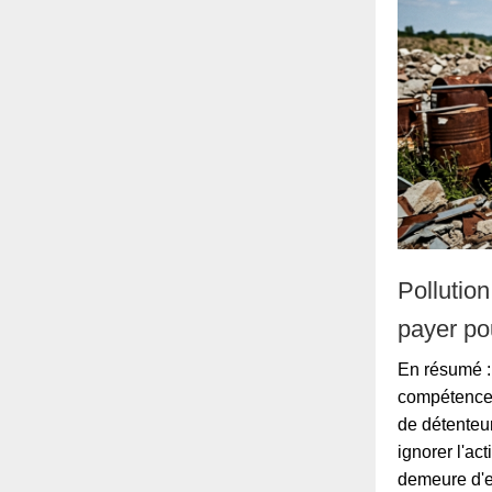
Pollution
payer pou
En résumé : 
compétence d
de détenteur
ignorer l'ac
demeure d'