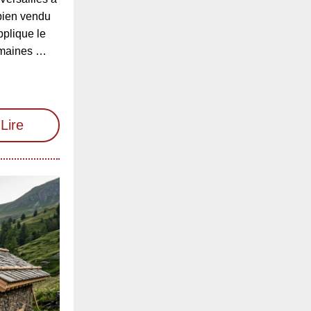
bien vendu
pplique le
omaines …
Lire