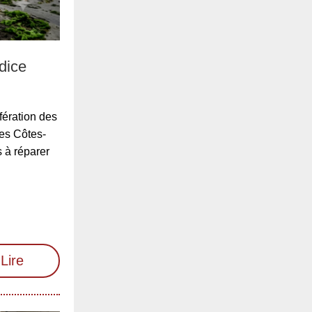
dice
fération des
des Côtes-
 à réparer
Lire