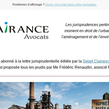
Problèmes d’affichage ?
Ouvrir cet e-mail dans votre navigateur.
Les jurisprudences perti
moment en droit de l'urba
l'aménagement et de l'envi
abonné à la lettre jurisprudentielle éditée par la
Selarl Clairan
est proposée tous les jeudis par Me Frédéric Renaudin, associé 