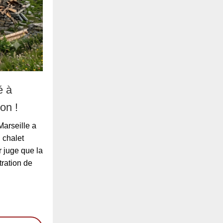
é à
on !
Marseille a
 chalet
 juge que la
tration de