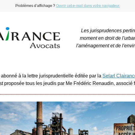
Problèmes d’affichage ?
Ouvrir cet e-mail dans votre navigateur.
Les jurisprudences perti
moment en droit de l'urba
l'aménagement et de l'envi
abonné à la lettre jurisprudentielle éditée par la
Selarl Clairan
est proposée tous les jeudis par Me Frédéric Renaudin, associé 