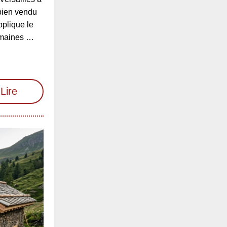
bien vendu
pplique le
omaines …
Lire