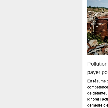
Pollution
payer pou
En résumé : 
compétence d
de détenteur
ignorer l'ac
demeure d'