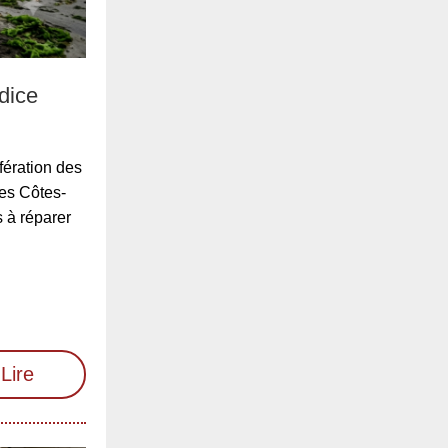
dice
fération des
des Côtes-
 à réparer
Lire