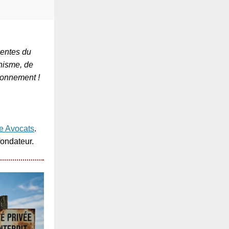
nentes du
nisme, de
ronnement !
ce Avocats
.
fondateur.