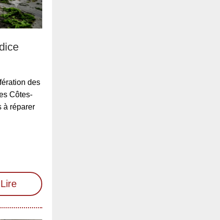
dice
fération des
des Côtes-
 à réparer
Lire