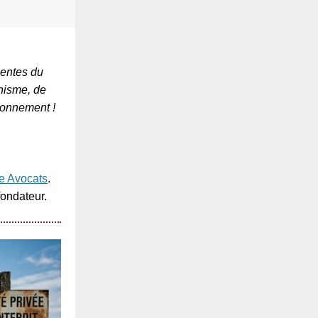
nentes du
nisme, de
ronnement !
ce Avocats
.
fondateur.