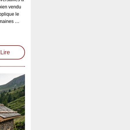
bien vendu
pplique le
omaines …
Lire