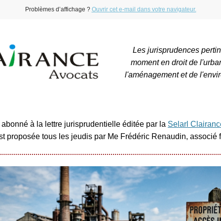
Problèmes d’affichage ?
Ouvrir cet e-mail dans votre navigateur.
Les jurisprudences perti
moment en droit de l'urba
l'aménagement et de l'envi
abonné à la lettre jurisprudentielle éditée par la
Selarl Clairan
est proposée tous les jeudis par Me Frédéric Renaudin, associé 