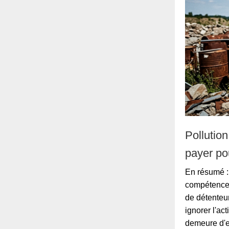
Pollution
payer pou
En résumé : 
compétence d
de détenteur
ignorer l'ac
demeure d'