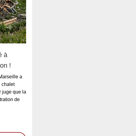
é à
on !
Marseille a
 chalet
 juge que la
tration de