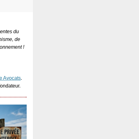
nentes du
nisme, de
ronnement !
ce Avocats
.
fondateur.