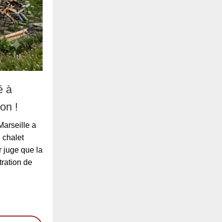
é à
on !
Marseille a
 chalet
 juge que la
tration de