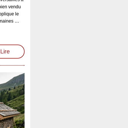
bien vendu
pplique le
omaines …
Lire