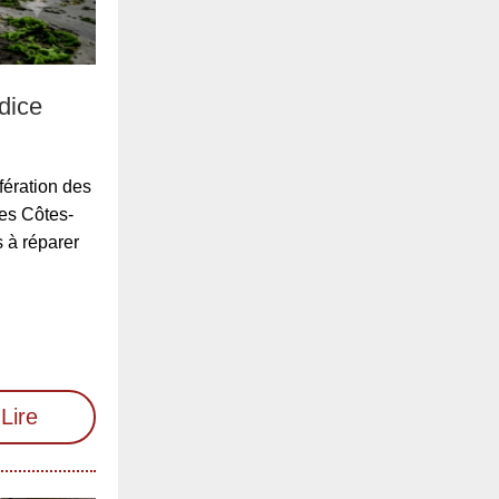
dice
fération des
des Côtes-
 à réparer
Lire