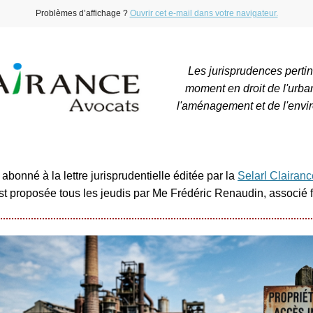
Problèmes d’affichage ?
Ouvrir cet e-mail dans votre navigateur.
Les jurisprudences perti
moment en droit de l'urba
l'aménagement et de l'envi
abonné à la lettre jurisprudentielle éditée par la
Selarl Clairan
est proposée tous les jeudis par Me Frédéric Renaudin, associé 