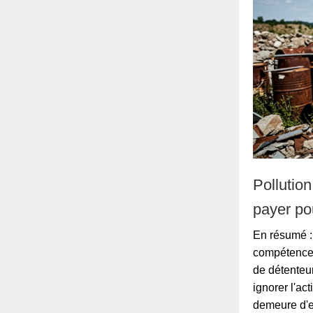
Pollution
payer pou
En résumé : 
compétence d
de détenteur
ignorer l'ac
demeure d'