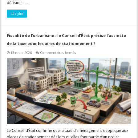
décision : …
Lire plus
Fiscalité de l’urbanisme : le Conseil d’État précise l’assiette
de la taxe pour les aires de stationnement !
sur
13 mars 2026
Commentaires fermés
Fiscalité
de
l’urbanisme
:
le
Conseil
d’État
précise
l’assiette
de
la
taxe
pour
les
aires
de
stationnement
!
Le Conseil d’État confirme que la taxe d’aménagement s’applique aux
places de stationnement dès lors qu’elles font partie d’un projet