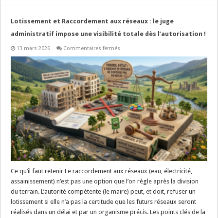
Lotissement et Raccordement aux réseaux : le juge
administratif impose une visibilité totale dès l’autorisation !
sur
13 mars 2026
Commentaires fermés
Lotissement
et
Raccordement
aux
réseaux
:
le
juge
administratif
impose
une
visibilité
totale
dès
l’autorisation
!
Ce qu’il faut retenir Le raccordement aux réseaux (eau, électricité,
assainissement) n’est pas une option que l’on règle après la division
du terrain. L’autorité compétente (le maire) peut, et doit, refuser un
lotissement si elle n’a pas la certitude que les futurs réseaux seront
réalisés dans un délai et par un organisme précis. Les points clés de la