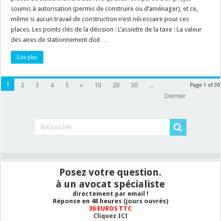
soumis à autorisation (permis de construire ou d’aménager), et ce,
même si aucun travail de construction n’est nécessaire pour ces
places. Les points clés de la décision : L’assiette de la taxe : La valeur
des aires de stationnement doit …
Lire plus
1
2
3
4
5
»
10
20
30
...
Page 1 of 30
Dernier
Posez votre question.
à un avocat spécialiste
directement par email !
Réponse en 48 heures (jours ouvrés)
30 EUROS TTC
Cliquez ICI