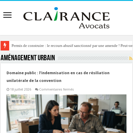
Permis de construire : le recours abusif sanctionné par une amende ! Peut-o
DATA CENTER : une évaluation environnementale est obligatoire !
Aménagement urbain
Domaine public : l’indemnisation en cas de résiliation
unilatérale de la convention
sur
18 juillet 2026
Commentaires fermés
Domaine
public
:
l’indemnisation
en
cas
de
résiliation
unilatérale
de
la