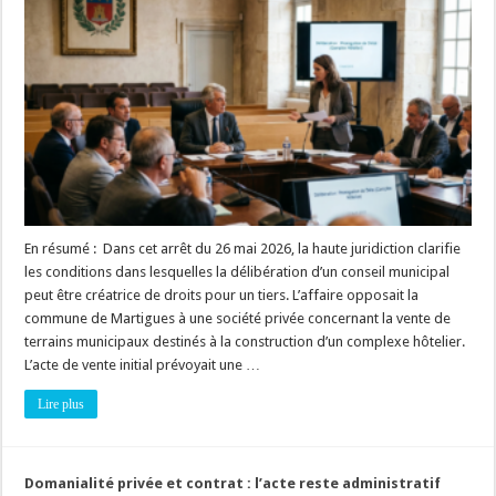
domaine
privé
et
responsabilité
de
la
commune
:
quand
une
délibération
municipale
crée-
t-
elle
des
droits
En résumé : Dans cet arrêt du 26 mai 2026, la haute juridiction clarifie
?
les conditions dans lesquelles la délibération d’un conseil municipal
Clarification
du
peut être créatrice de droits pour un tiers. L’affaire opposait la
Conseil
d’État.
commune de Martigues à une société privée concernant la vente de
terrains municipaux destinés à la construction d’un complexe hôtelier.
L’acte de vente initial prévoyait une …
Lire plus
Domanialité privée et contrat : l’acte reste administratif