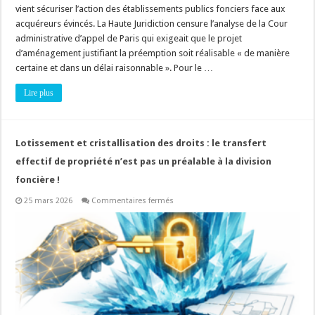
vient sécuriser l’action des établissements publics fonciers face aux
acquéreurs évincés. La Haute Juridiction censure l’analyse de la Cour
administrative d’appel de Paris qui exigeait que le projet
d’aménagement justifiant la préemption soit réalisable « de manière
certaine et dans un délai raisonnable ». Pour le …
Lire plus
Lotissement et cristallisation des droits : le transfert
effectif de propriété n’est pas un préalable à la division
foncière !
sur
25 mars 2026
Commentaires fermés
Lotissement
et
cristallisation
des
droits
:
le
transfert
effectif
de
propriété
n’est