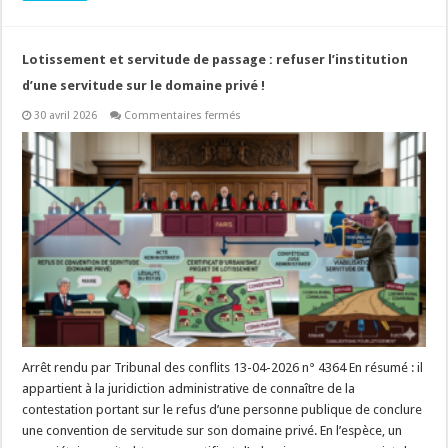
Lotissement et servitude de passage : refuser l’institution
d’une servitude sur le domaine privé !
sur
30 avril 2026
Commentaires fermés
Lotissement
et
servitude
de
passage
:
refuser
l’institution
d’une
servitude
sur
le
domaine
privé
!
Arrêt rendu par Tribunal des conflits 13-04-2026 n° 4364 En résumé : il
appartient à la juridiction administrative de connaître de la
contestation portant sur le refus d’une personne publique de conclure
une convention de servitude sur son domaine privé. En l’espèce, un