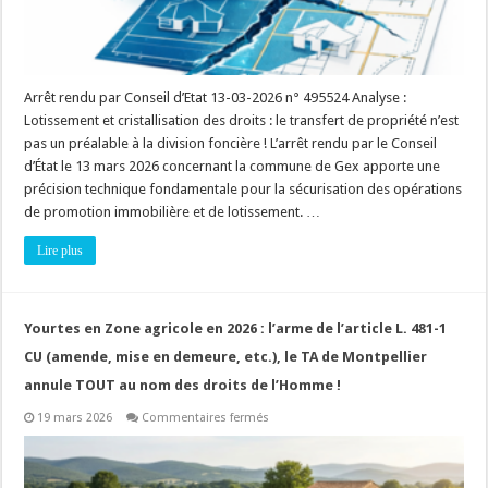
pas
un
préalable
à
la
division
foncière
Arrêt rendu par Conseil d’Etat 13-03-2026 n° 495524 Analyse :
!
Lotissement et cristallisation des droits : le transfert de propriété n’est
pas un préalable à la division foncière ! L’arrêt rendu par le Conseil
d’État le 13 mars 2026 concernant la commune de Gex apporte une
précision technique fondamentale pour la sécurisation des opérations
de promotion immobilière et de lotissement. …
Lire plus
Yourtes en Zone agricole en 2026 : l’arme de l’article L. 481-1
CU (amende, mise en demeure, etc.), le TA de Montpellier
annule TOUT au nom des droits de l’Homme !
sur
19 mars 2026
Commentaires fermés
Yourtes
en
Zone
agricole
en