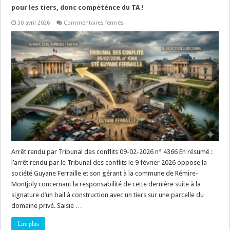
pour les tiers, donc compéténce du TA !
sur
30 avril 2026
Commentaires fermés
Domanialité
privée
et
contrat
:
l’acte
reste
administratif
pour
les
tiers,
donc
compéténce
du
TA
!
Arrêt rendu par Tribunal des conflits 09-02-2026 n° 4366 En résumé :
l’arrêt rendu par le Tribunal des conflits le 9 février 2026 oppose la
société Guyane Ferraille et son gérant à la commune de Rémire-
Montjoly concernant la responsabilité de cette dernière suite à la
signature d’un bail à construction avec un tiers sur une parcelle du
domaine privé. Saisie …
Lire plus