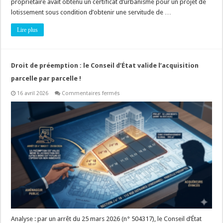
propriétaire avait obtenu un certificat d’urbanisme pour un projet de
lotissement sous condition d’obtenir une servitude de …
Lire plus
Droit de préemption : le Conseil d’État valide l’acquisition
parcelle par parcelle !
sur
16 avril 2026
Commentaires fermés
Droit
de
préemption
:
le
Conseil
d’État
valide
l’acquisition
parcelle
par
parcelle
!
Analyse : par un arrêt du 25 mars 2026 (n° 504317), le Conseil d’État