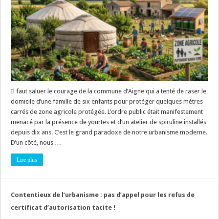
2026
:
l’arme
de
l’article
L.
481-
1
CU
(amende,
mise
en
demeure,
etc.),
Il faut saluer le courage de la commune d’Aigne qui a tenté de raser le
le
domicile d’une famille de six enfants pour protéger quelques mètres
TA
de
carrés de zone agricole protégée. L’ordre public était manifestement
Montpellier
annule
menacé par la présence de yourtes et d’un atelier de spiruline installés
TOUT
depuis dix ans. C’est le grand paradoxe de notre urbanisme moderne.
au
nom
D’un côté, nous …
des
droits
de
Lire plus
l’Homme
!
Contentieux de l’urbanisme : pas d’appel pour les refus de
certificat d’autorisation tacite !