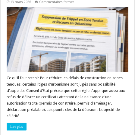
sur
13 mars 2026
Commentaires fermés
Contentieux
de
l’urbanisme
:
pas
d’appel
pour
les
refus
de
certificat
d’autorisation
tacite
!
Ce qu’il faut retenir Pour réduire les délais de construction en zones
tendues, certains litiges d’urbanisme sont jugés sans possibilité
d’appel. Le Conseil d’État précise que cette règle s’applique aussi aux
refus de délivrer un certificats attestant de la naissance d’une
autorisation tacite (permis de construire, permis d’aménager,
déclaration préalable). Les points clés de la décision : L’objectif de
célérité …
Lire plus