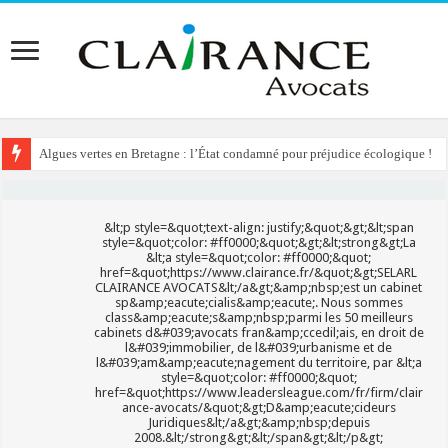
Algues vertes en Bretagne : l’État condamné pour préjudice écologique !
Reconstruction de chalets d’alpage : le préfet condamné à délivrer l’autoris
&lt;p style=&quot;text-align: justify;&quot;&gt;&lt;span
style=&quot;color: #ff0000;&quot;&gt;&lt;strong&gt;La
&lt;a style=&quot;color: #ff0000;&quot;
href=&quot;https://www.clairance.fr/&quot;&gt;SELARL
CLAIRANCE AVOCATS&lt;/a&gt;&amp;nbsp;est un cabinet
sp&amp;eacute;cialis&amp;eacute;. Nous sommes
class&amp;eacute;s&amp;nbsp;parmi les 50 meilleurs
cabinets d&#039;avocats fran&amp;ccedil;ais, en droit de
l&#039;immobilier, de l&#039;urbanisme et de
l&#039;am&amp;eacute;nagement du territoire, par &lt;a
style=&quot;color: #ff0000;&quot;
href=&quot;https://www.leadersleague.com/fr/firm/clair
ance-avocats/&quot;&gt;D&amp;eacute;cideurs
Juridiques&lt;/a&gt;&amp;nbsp;depuis
2008.&lt;/strong&gt;&lt;/span&gt;&lt;/p&gt;