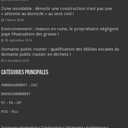
Zone inondable : démolir une construction n’est pas une
« atteinte au domicile » au sens civil !
7 février 2018
Environnement : maison en ruine, le propriétaire négligent
paye l’évacuation des gravas !
18 septembre 2014
Domaine public routier : qualification des déblais excavés du
domaine public routier en déchets !
2 décembre 2020
CATÉGORIES PRINCIPALES
AMENAGEMENT – ZAC
ENVIRONNEMENT
PC – PA – DP
POS – PLU
Voisinage
•
Promotion
•
Construction
•
Urbanisme
•
Architecture
•