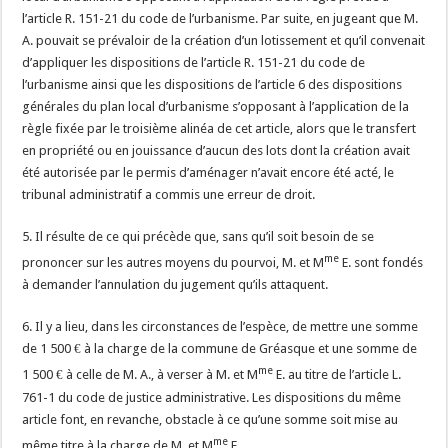
l’article R. 151-21 du code de l’urbanisme. Par suite, en jugeant que M.
A. pouvait se prévaloir de la création d’un lotissement et qu’il convenait
d’appliquer les dispositions de l’article R. 151-21 du code de
l’urbanisme ainsi que les dispositions de l’article 6 des dispositions
générales du plan local d’urbanisme s’opposant à l’application de la
règle fixée par le troisième alinéa de cet article, alors que le transfert
en propriété ou en jouissance d’aucun des lots dont la création avait
été autorisée par le permis d’aménager n’avait encore été acté, le
tribunal administratif a commis une erreur de droit.
5. Il résulte de ce qui précède que, sans qu’il soit besoin de se
me
prononcer sur les autres moyens du pourvoi, M. et M
E. sont fondés
à demander l’annulation du jugement qu’ils attaquent.
6. Il y a lieu, dans les circonstances de l’espèce, de mettre une somme
de 1 500 € à la charge de la commune de Gréasque et une somme de
me
1 500 € à celle de M. A., à verser à M. et M
E. au titre de l’article L.
761-1 du code de justice administrative. Les dispositions du même
article font, en revanche, obstacle à ce qu’une somme soit mise au
me
même titre à la charge de M. et M
E.