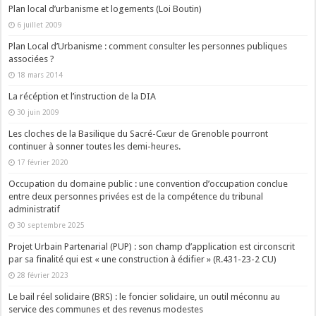
Plan local d’urbanisme et logements (Loi Boutin)
6 juillet 2009
Plan Local d’Urbanisme : comment consulter les personnes publiques
associées ?
18 mars 2014
La récéption et l’instruction de la DIA
30 juin 2009
Les cloches de la Basilique du Sacré-Cœur de Grenoble pourront
continuer à sonner toutes les demi-heures.
17 février 2020
Occupation du domaine public : une convention d’occupation conclue
entre deux personnes privées est de la compétence du tribunal
administratif
30 septembre 2025
Projet Urbain Partenarial (PUP) : son champ d’application est circonscrit
par sa finalité qui est « une construction à édifier » (R.431-23-2 CU)
28 février 2023
Le bail réel solidaire (BRS) : le foncier solidaire, un outil méconnu au
service des communes et des revenus modestes