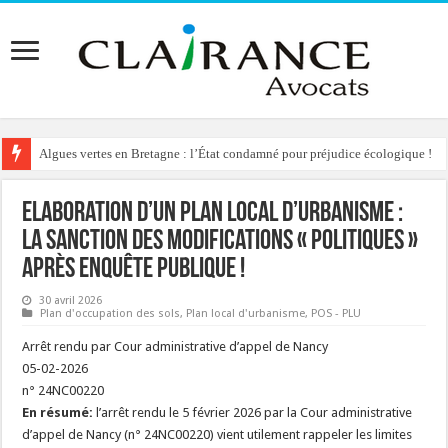
Algues vertes en Bretagne : l’État condamné pour préjudice écologique !
Reconstruction de chalets d’alpage : le préfet condamné à délivrer l’autoris
Elaboration d’un Plan Local d’Urbanisme :
la sanction des modifications « politiques »
après enquête publique !
30 avril 2026
Plan d'occupation des sols
,
Plan local d'urbanisme
,
POS - PLU
Arrêt rendu par Cour administrative d’appel de Nancy
05-02-2026
n° 24NC00220
En résumé:
l’arrêt rendu le 5 février 2026 par la Cour administrative
d’appel de Nancy (n° 24NC00220) vient utilement rappeler les limites