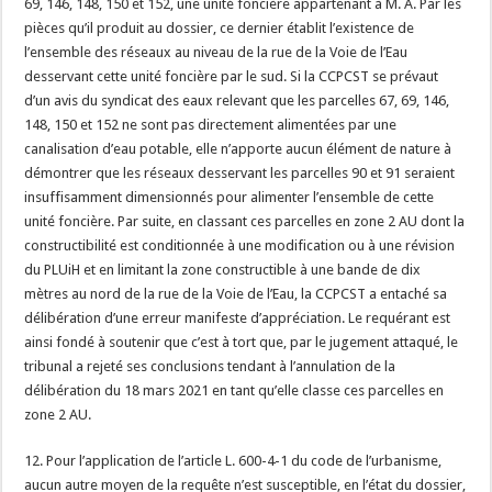
69, 146, 148, 150 et 152, une unité foncière appartenant à M. A. Par les
pièces qu’il produit au dossier, ce dernier établit l’existence de
l’ensemble des réseaux au niveau de la rue de la Voie de l’Eau
desservant cette unité foncière par le sud. Si la CCPCST se prévaut
d’un avis du syndicat des eaux relevant que les parcelles 67, 69, 146,
148, 150 et 152 ne sont pas directement alimentées par une
canalisation d’eau potable, elle n’apporte aucun élément de nature à
démontrer que les réseaux desservant les parcelles 90 et 91 seraient
insuffisamment dimensionnés pour alimenter l’ensemble de cette
unité foncière. Par suite, en classant ces parcelles en zone 2 AU dont la
constructibilité est conditionnée à une modification ou à une révision
du PLUiH et en limitant la zone constructible à une bande de dix
mètres au nord de la rue de la Voie de l’Eau, la CCPCST a entaché sa
délibération d’une erreur manifeste d’appréciation. Le requérant est
ainsi fondé à soutenir que c’est à tort que, par le jugement attaqué, le
tribunal a rejeté ses conclusions tendant à l’annulation de la
délibération du 18 mars 2021 en tant qu’elle classe ces parcelles en
zone 2 AU.
12. Pour l’application de l’article L. 600-4-1 du code de l’urbanisme,
aucun autre moyen de la requête n’est susceptible, en l’état du dossier,