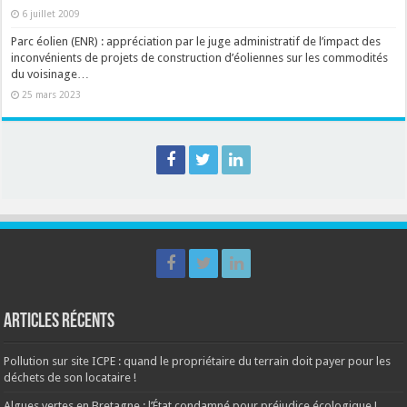
6 juillet 2009
Parc éolien (ENR) : appréciation par le juge administratif de l’impact des
inconvénients de projets de construction d’éoliennes sur les commodités
du voisinage…
25 mars 2023
Articles récents
Pollution sur site ICPE : quand le propriétaire du terrain doit payer pour les
déchets de son locataire !
Algues vertes en Bretagne : l’État condamné pour préjudice écologique !