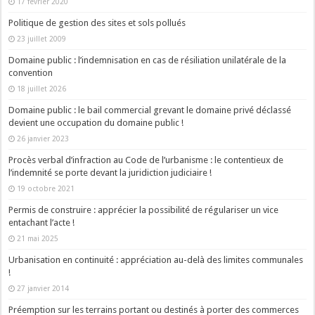
17 février 2020
Politique de gestion des sites et sols pollués
23 juillet 2009
Domaine public : l’indemnisation en cas de résiliation unilatérale de la
convention
18 juillet 2026
Domaine public : le bail commercial grevant le domaine privé déclassé
devient une occupation du domaine public !
26 janvier 2023
Procès verbal d’infraction au Code de l’urbanisme : le contentieux de
l’indemnité se porte devant la juridiction judiciaire !
19 octobre 2021
Permis de construire : apprécier la possibilité de régulariser un vice
entachant l’acte !
21 mai 2025
Urbanisation en continuité : appréciation au-delà des limites communales
!
27 janvier 2014
Préemption sur les terrains portant ou destinés à porter des commerces