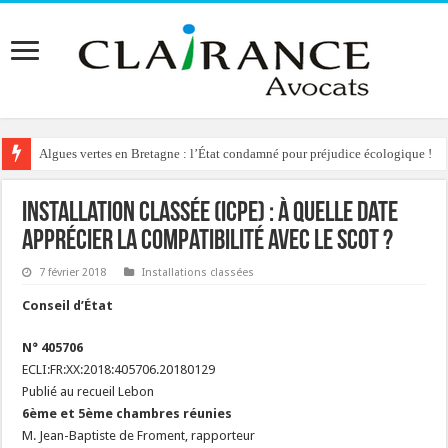
Algues vertes en Bretagne : l’État condamné pour préjudice écologique !
Installation classée (ICPE) : à quelle date
apprécier la compatibilité avec le SCOT ?
7 février 2018
Installations classées
Conseil d’État
N° 405706
ECLI:FR:XX:2018:405706.20180129
Publié au recueil Lebon
6ème et 5ème chambres réunies
M. Jean-Baptiste de Froment, rapporteur