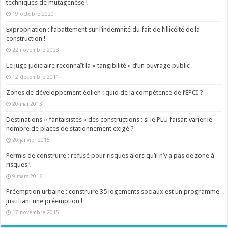
techniques de mutagenèse !
19 octobre 2020
Expropriation : l’abattement sur l’indemnité du fait de l’illicéité de la
construction !
22 novembre 2023
Le juge judiciaire reconnaît la « tangibilité » d’un ouvrage public
12 décembre 2011
Zones de développement éolien : quid de la compétence de l’EPCI ?
20 mai 2013
Destinations « fantaisistes » des constructions : si le PLU faisait varier le
nombre de places de stationnement exigé ?
20 janvier 2015
Permis de construire : refusé pour risques alors qu’il n’y a pas de zone à
risques !
9 mars 2016
Préemption urbaine : construire 35 logements sociaux est un programme
justifiant une préemption !
17 novembre 2015