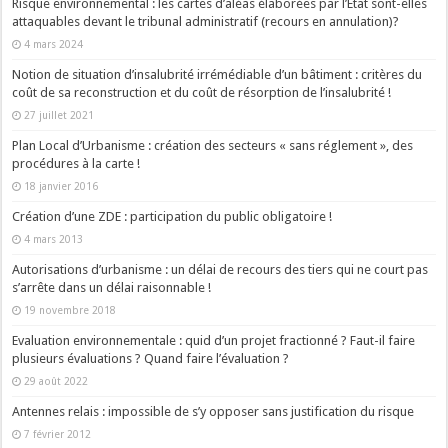
Risque environnemental : les cartes d’aléas élaborées par l’Etat sont-elles
attaquables devant le tribunal administratif (recours en annulation)?
4 mars 2024
Notion de situation d’insalubrité irrémédiable d’un bâtiment : critères du
coût de sa reconstruction et du coût de résorption de l’insalubrité !
27 juillet 2021
Plan Local d’Urbanisme : création des secteurs « sans réglement », des
procédures à la carte !
18 janvier 2016
Création d’une ZDE : participation du public obligatoire !
4 mars 2013
Autorisations d’urbanisme : un délai de recours des tiers qui ne court pas
s’arrête dans un délai raisonnable !
19 novembre 2018
Evaluation environnementale : quid d’un projet fractionné ? Faut-il faire
plusieurs évaluations ? Quand faire l’évaluation ?
29 août 2022
Antennes relais : impossible de s’y opposer sans justification du risque
7 février 2012