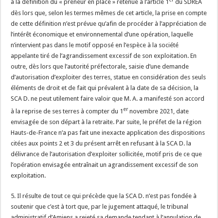
à la définition du « preneur en place » retenue à l’article 1
du SDREA
dès lors que, selon les termes mêmes de cet article, la prise en compte
de cette définition n’est prévue qu’afin de procéder à l’appréciation de
l’intérêt économique et environnemental d’une opération, laquelle
n’intervient pas dans le motif opposé en l’espèce à la société
appelante tiré de l’agrandissement excessif de son exploitation. En
outre, dès lors que l’autorité préfectorale, saisie d’une demande
d’autorisation d’exploiter des terres, statue en considération des seuls
éléments de droit et de fait qui prévalent à la date de sa décision, la
SCA D. ne peut utilement faire valoir que M. A. a manifesté son accord
er
à la reprise de ses terres à compter du 1
novembre 2021, date
envisagée de son départ à la retraite. Par suite, le préfet de la région
Hauts-de-France n’a pas fait une inexacte application des dispositions
citées aux points 2 et 3 du présent arrêt en refusant à la SCA D. la
délivrance de l’autorisation d’exploiter sollicitée, motif pris de ce que
l’opération envisagée entraînait un agrandissement excessif de son
exploitation.
5. Il résulte de tout ce qui précède que la SCA D. n’est pas fondée à
soutenir que c’est à tort que, par le jugement attaqué, le tribunal
administratif d’Amiens a rejeté sa demande tendant à l’annulation de