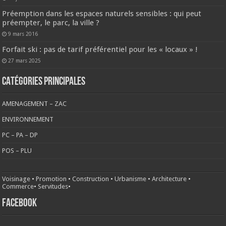
Préemption dans les espaces naturels sensibles : qui peut
préempter, le parc, la ville ?
9 mars 2016
Forfait ski : pas de tarif préférentiel pour les « locaux » !
27 mars 2025
CATÉGORIES PRINCIPALES
AMENAGEMENT – ZAC
ENVIRONNEMENT
PC – PA – DP
POS – PLU
Voisinage
•
Promotion
•
Construction
•
Urbanisme
•
Architecture
•
Commerce
•
Servitudes
•
FACEBOOK