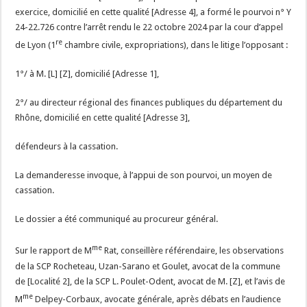
exercice, domicilié en cette qualité [Adresse 4], a formé le pourvoi n° Y
24-22.726 contre l’arrêt rendu le 22 octobre 2024 par la cour d’appel
re
de Lyon (1
chambre civile, expropriations), dans le litige l’opposant :
1°/ à M. [L] [Z], domicilié [Adresse 1],
2°/ au directeur régional des finances publiques du département du
Rhône, domicilié en cette qualité [Adresse 3],
défendeurs à la cassation.
La demanderesse invoque, à l’appui de son pourvoi, un moyen de
cassation.
Le dossier a été communiqué au procureur général.
me
Sur le rapport de M
Rat, conseillère référendaire, les observations
de la SCP Rocheteau, Uzan-Sarano et Goulet, avocat de la commune
de [Localité 2], de la SCP L. Poulet-Odent, avocat de M. [Z], et l’avis de
me
M
Delpey-Corbaux, avocate générale, après débats en l’audience