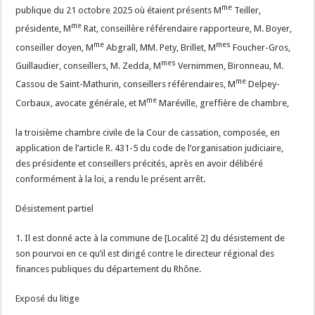
me
publique du 21 octobre 2025 où étaient présents M
Teiller,
me
présidente, M
Rat, conseillère référendaire rapporteure, M. Boyer,
me
mes
conseiller doyen, M
Abgrall, MM. Pety, Brillet, M
Foucher-Gros,
mes
Guillaudier, conseillers, M. Zedda, M
Vernimmen, Bironneau, M.
me
Cassou de Saint-Mathurin, conseillers référendaires, M
Delpey-
me
Corbaux, avocate générale, et M
Maréville, greffière de chambre,
la troisième chambre civile de la Cour de cassation, composée, en
application de l’article R. 431-5 du code de l’organisation judiciaire,
des présidente et conseillers précités, après en avoir délibéré
conformément à la loi, a rendu le présent arrêt.
Désistement partiel
1. Il est donné acte à la commune de [Localité 2] du désistement de
son pourvoi en ce qu’il est dirigé contre le directeur régional des
finances publiques du département du Rhône.
Exposé du litige