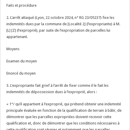
Faits et procédure
2. L’arrêt attaqué (Lyon, 22 octobre 2024, n° RG 23/05237
) fixe les
indemnités dues par la commune de [Localité 2] (l’expropriante) à M.
[L] [Z] (l’exproprié), par suite de l’expropriation de parcelles lui
appartenant.
Moyens
Examen du moyen
Enoncé du moyen
3. L’expropriante fait grief à l’arrêt de fixer comme il le fait les
indemnités de dépossession dues à l’exproprié, alors :
« 1°/ qu’il appartient à l’exproprié, qui prétend obtenir une indemnité
principale évaluée en fonction de la qualification de terrain à bâtir, de
démontrer que les parcelles expropriées doivent recevoir cette
qualification et, donc de démontrer que les conditions nécessaires à
cette qualification sont réunies et notamment que les parcelles