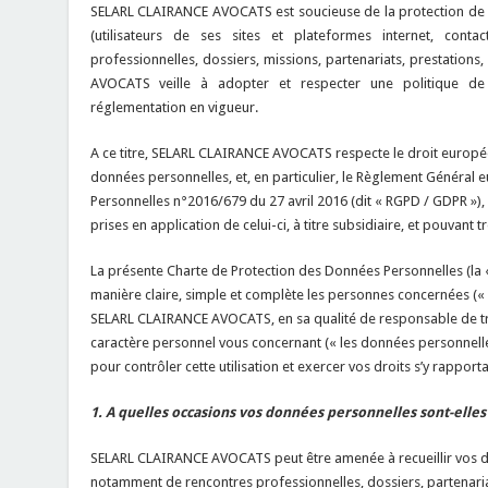
SELARL CLAIRANCE AVOCATS est soucieuse de la protection de l
(utilisateurs de ses sites et plateformes internet, cont
professionnelles, dossiers, missions, partenariats, prestations
AVOCATS veille à adopter et respecter une politique d
réglementation en vigueur.
A ce titre, SELARL CLAIRANCE AVOCATS respecte le droit europé
données personnelles, et, en particulier, le Règlement Général
Personnelles n°2016/679 du 27 avril 2016 (dit « RGPD / GDPR »), a
prises en application de celui-ci, à titre subsidiaire, et pouvant t
La présente Charte de Protection des Données Personnelles (la «
manière claire, simple et complète les personnes concernées (« 
SELARL CLAIRANCE AVOCATS, en sa qualité de responsable de trai
caractère personnel vous concernant (« les données personnelle
pour contrôler cette utilisation et exercer vos droits s’y rapporta
1. A quelles occasions vos données personnelles sont-elles 
SELARL CLAIRANCE AVOCATS peut être amenée à recueillir vos d
notamment de rencontres professionnelles, dossiers, partenaria