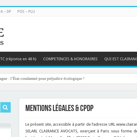
PA – DP
POS – PLU
TTC (réponse en 48 h)
COMPETENCES & HONORAIRES
QUI EST CLAIRAN
agne : l’État condamné pour préjudice écologique !
ets d’alpage : le préfet condamné à délivrer l’autorisation malgré des travaux sans 
Mentions légales & CPDP
Le présent site, accessible à partir de l’adresse URL www.clairanc
SELARL CLAIRANCE AVOCATS, exerçant à Paris sous forme de s