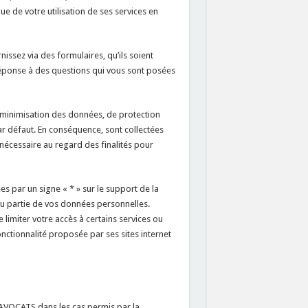
e de votre utilisation de ses services en
issez via des formulaires, qu’ils soient
 réponse à des questions qui vous sont posées
inimisation des données, de protection
r défaut. En conséquence, sont collectées
 nécessaire au regard des finalités pour
s par un signe « * » sur le support de la
 ou partie de vos données personnelles.
 limiter votre accès à certains services ou
tionnalité proposée par ses sites internet
AVOCATS dans les cas permis par la