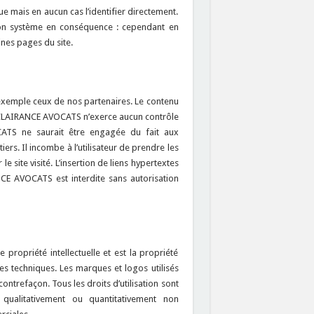
e mais en aucun cas l’identifier directement.
t son système en conséquence : cependant en
aines pages du site.
 exemple ceux de nos partenaires. Le contenu
ARL CLAIRANCE AVOCATS n’exerce aucun contrôle
CATS ne saurait être engagée du fait aux
rs. Il incombe à l’utilisateur de prendre les
e site visité. L’insertion de liens hypertextes
NCE AVOCATS est interdite sans autorisation
propriété intellectuelle et est la propriété
 techniques. Les marques et logos utilisés
ontrefaçon. Tous les droits d’utilisation sont
ie qualitativement ou quantitativement non