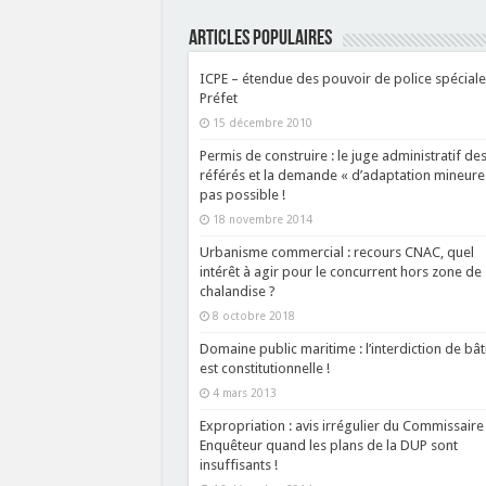
ARTICLES POPULAIRES
ICPE – étendue des pouvoir de police spéciale
Préfet
15 décembre 2010
Permis de construire : le juge administratif de
référés et la demande « d’adaptation mineure 
pas possible !
18 novembre 2014
Urbanisme commercial : recours CNAC, quel
intérêt à agir pour le concurrent hors zone de
chalandise ?
8 octobre 2018
Domaine public maritime : l’interdiction de bât
est constitutionnelle !
4 mars 2013
Expropriation : avis irrégulier du Commissaire
Enquêteur quand les plans de la DUP sont
insuffisants !