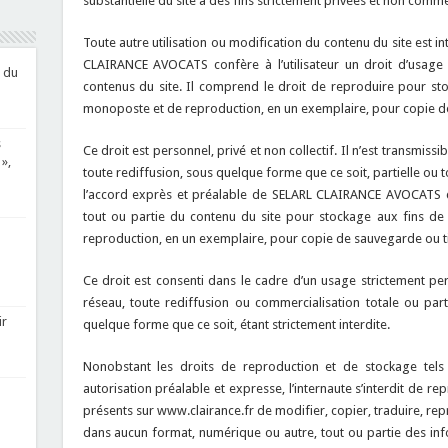
substantielle du site à des fins strictement privées et non comme
Toute autre utilisation ou modification du contenu du site est in
CLAIRANCE AVOCATS confère à l’utilisateur un droit d’usage pr
 du
contenus du site. Il comprend le droit de reproduire pour st
monoposte et de reproduction, en un exemplaire, pour copie de
s
Ce droit est personnel, privé et non collectif. Il n’est transmis
»,
toute rediffusion, sous quelque forme que ce soit, partielle ou t
l’accord exprès et préalable de SELARL CLAIRANCE AVOCATS con
tout ou partie du contenu du site pour stockage aux fins d
reproduction, en un exemplaire, pour copie de sauvegarde ou ti
Ce droit est consenti dans le cadre d’un usage strictement pers
réseau, toute rediffusion ou commercialisation totale ou part
ir
quelque forme que ce soit, étant strictement interdite.
Nonobstant les droits de reproduction et de stockage tels 
autorisation préalable et expresse, l’internaute s’interdit de re
présents sur www.clairance.fr de modifier, copier, traduire, repr
dans aucun format, numérique ou autre, tout ou partie des inf