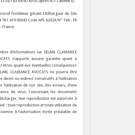
33 (0)1 83 64 60 49 (ci-après le « Cabinet »).
ssocié fondateur gérant. L’hébergeur du Site
424 761 419 00045 Code APE 6202A N° TVA : FR
– France.
ombre d’informations sur SELARL CLAIRANCE
OCATS n’apporte aucune garantie quant à
ions et/ou quant aux éventuelles conséquences
SELARL CLAIRANCE AVOCATS ne pourra être
irect ou indirect consécutifs à l’utilisation
l’utilisation de son site, des erreurs, d’une
sence de virus. Concernant les documents
lécharger, leur reproduction est autorisée à
vé : toue reproduction et toute utilisation de
soumise à l’autorisation écrite préalable de