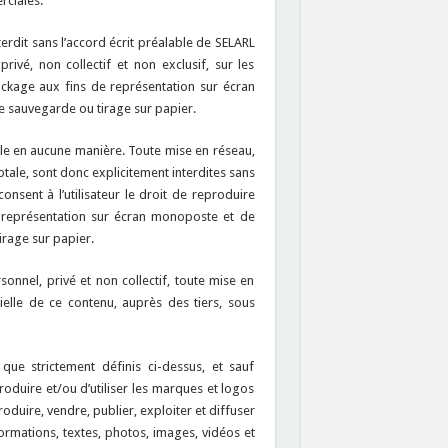
rciales.
terdit sans l’accord écrit préalable de SELARL
ivé, non collectif et non exclusif, sur les
ockage aux fins de représentation sur écran
 sauvegarde ou tirage sur papier.
sible en aucune manière. Toute mise en réseau,
otale, sont donc explicitement interdites sans
sent à l’utilisateur le droit de reproduire
e représentation sur écran monoposte et de
rage sur papier.
onnel, privé et non collectif, toute mise en
ielle de ce contenu, auprès des tiers, sous
que strictement définis ci-dessus, et sauf
produire et/ou d’utiliser les marques et logos
oduire, vendre, publier, exploiter et diffuser
ormations, textes, photos, images, vidéos et