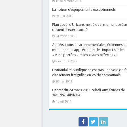
16 décembre 2014
La notion d’équipements exceptionnels
30 juin 2009
Plan Local d’Urbanisme : à quel moment préci
devient-il exécutoire ?
24 février 2015
Autorisations environnementales, éoliennes et
monuments : appréciation de l’impact sur les
« vues portées » et les « vues offertes » !
8 octobre 2025
Domanialité publique : n’est pas une voie de fa
classement irrégulier en voirie communale !
28 mai 2019
Décret du 24 mars 2011 relatif aux études de
sécurité publique
4 avril 2011