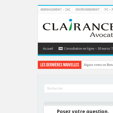
AMENAGEMENT – ZAC
ENVIRONNEMENT
PC – 
Accueil
Consultation en ligne – 30 euros 
Les dernières nouvelles
Algues vertes en Bret
Reconstruction de chal
Posez votre question.