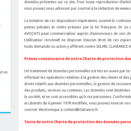
données présentes sur ce site. Pour toute reproduction d’article
vous pouvez vous adresser par courriel à la rédaction de www.cl
La violation de ces dispositions impératives soumet le contrev
s
peines pénales et civiles prévues par la loi française. En sa
AVOCATS peut commercialiser auprès d’annonceurs de son choix
L’utilisateur reconnaît ne disposer d’aucun droit de ces espace
toute demande ou action y afférent contre SELARL CLAIRANCE 
Prenez connaissance de notre Charte de protection des
Un traitement de données personnelles est mis en œuvre par l
it un
effectuer les opérations relatives à la gestion des clients et d
droits relatifs aux données personnelles, la gestion du recouvr
des produits, services ou contenus. Les données sont destinées 
la société, et ne sont accessibles qu’à ces personnes. Conformé
et Libertés du 6 janvier 1978 modifiée, vous pouvez exercer vos d
courrier électronique à contact@clairance.fr.
Texte de notre Charte de protection des données perso