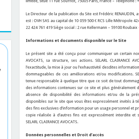
limitée, situé 11 rue Soufflot, 75005 Paris, France – Téléphone : +
Le Directeur de la publication du Site est Frédéric RENAUDIN, a
est : OVH SAS au capital de 10 059 500 € RCS Lille Métropole 
22 424 761 419 Siège social : 2 rue Kellermann – 59100 Roubaix 
Informations et documents disponible sur le Site
Le présent site a été conçu pour communiquer un certain n
AVOCATS, sa structure, ses actions. SELARL CLAIRANCE AV
l’exactitude, la mise à jour ou l’exhaustivité desdites informat
e
dommageables de ces améliorations et/ou modifications. 
tenue responsable à quelque titre que ce soit de tout dommage d
des informations contenues sur ce site et plus généralement de 
absence de disponibilité des informations et/ou de la pré
disponibles sur le site que vous êtes expressément invités à té
des fins exclusives d’information pour un usage personnel et pri
copie réalisée à d’autres fins est expressément interdite et 
SELARL CLAIRANCE AVOCATS.
Données personnelles et Droit d’accès