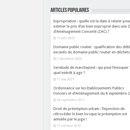
ARTICLES POPULAIRES
Expropriation : quelle est la date à retenir pou
estimer le prix d’un bien exproprié dans une 
d’Aménagement Concerté (ZAC) ?
11 avril 2023
Domaine public routier : qualification des débl
excavés du domaine public routier en déchets 
2 décembre 2020
Servitude de marchepied : qui peut l’invoquer 
quel intérêt à agir ?
11 mai 2021
Ordonnance sur les Etablissements Publics
Fonciers et d’Aménagement du 8 septembre 
26 septembre 2011
Droit de préemption urbain : l’injonction de
rétrocéder le bien lorsque la préemption est
annulée par le juge !
17 octobre 2019