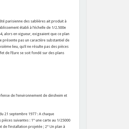
té parisienne des sablières ait produit à
issement établi à l’échelle de 1/2.500e
964, alors en vigueur, exigeaient que ce plan
 ne présente pas un caractère substantiel de
oisième lieu, qu’il ne résulte pas des pièces
éfet de l’Eure se soit fondé sur des plans
éfense de l’environnement de dinsheim et
3 du 21 septembre 1977 : A chaque
 pièces suivantes : 1° une carte au 1/25000
de l’installation projetée ; 2° Un plan à