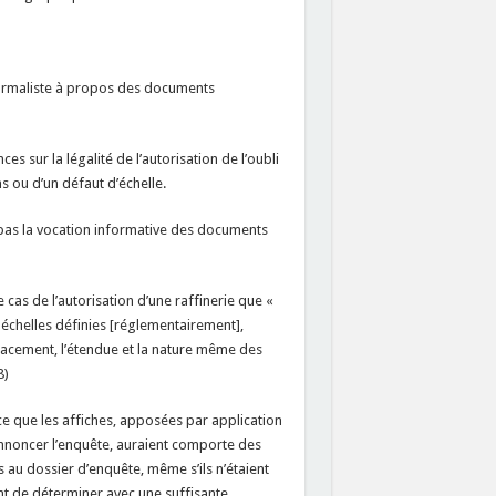
formaliste à propos des documents
ces sur la légalité de l’autorisation de l’oubli
s ou d’un défaut d’échelle.
t pas la vocation informative des documents
e cas de l’autorisation d’une raffinerie que «
x échelles définies [réglementairement],
lacement, l’étendue et la nature même des
8)
 ce que les affiches, apposées par application
 annoncer l’enquête, auraient comporte des
s au dossier d’enquête, même s’ils n’étaient
ent de déterminer avec une suffisante