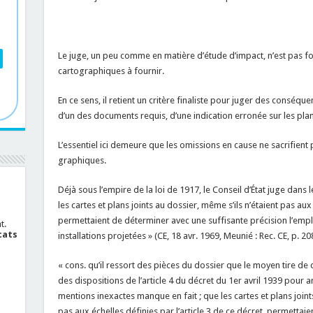
Le juge, un peu comme en matière d’étude d’impact, n’est pas 
cartographiques à fournir.
En ce sens, il retient un critère finaliste pour juger des conséquen
d’un des documents requis, d’une indication erronée sur les plan
L’essentiel ici demeure que les omissions en cause ne sacrifien
graphiques.
Déjà sous l’empire de la loi de 1917, le Conseil d’État juge dans l
les cartes et plans joints au dossier, même s’ils n’étaient pas au
permettaient de déterminer avec une suffisante précision l’emp
t.
cats
installations projetées » (CE, 18 avr. 1969, Meunié : Rec. CE, p. 20
« cons. qu’il ressort des pièces du dossier que le moyen tire de
des dispositions de l’article 4 du décret du 1er avril 1939 pour
mentions inexactes manque en fait ; que les cartes et plans joint
pas aux échelles définies par l’article 3 de ce décret, permettai