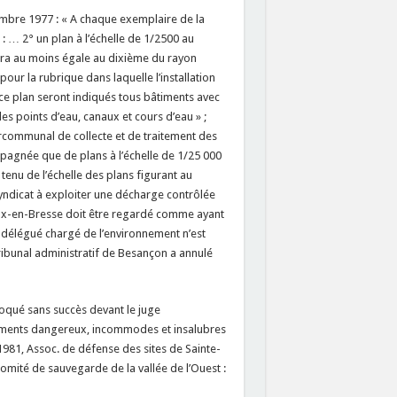
embre 1977 : « A chaque exemplaire de la
: … 2° un plan à l’échelle de 1/2500 au
sera au moins égale au dixième du rayon
our la rubrique dans laquelle l’installation
 ce plan seront indiqués tous bâtiments avec
les points d’eau, canaux et cours d’eau » ;
ercommunal de collecte et de traitement des
pagnée que de plans à l’échelle de 1/25 000
tenu de l’échelle des plans figurant au
 syndicat à exploiter une décharge contrôlée
aux-en-Bresse doit être regardé comme ayant
re délégué chargé de l’environnement n’est
ribunal administratif de Besançon a annulé
voqué sans succès devant le juge
issements dangereux, incommodes et insalubres
 1981, Assoc. de défense des sites de Sainte-
Comité de sauvegarde de la vallée de l’Ouest :