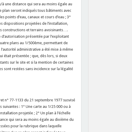
u’à une distance qui sera au moins égale au
 plan seront indiqués tous bâtiments avec
les points d’eau, canaux et cours d’eau ; 3°
dispositions projetées de l’installation,
es constructions et terrains avoisinants….
d’autorisation présentée par l’exploitant
quatre plans au 1/500ème, permettant de
i, l’autorité administrative a été mise à même
 était présentée ; que, dès lors, si deux
tants sur le site et si la mention de certaines
es sont restées sans incidence sur la légalité
écret n° 77-1133 du 21 septembre 1977 susvisé
s suivantes : 1° Une carte au 1/25 000 ou à
stallation projetée ; 2° Un plan à l’échelle
stance qui sera au moins égale au dixième du
assées pour la rubrique dans laquelle