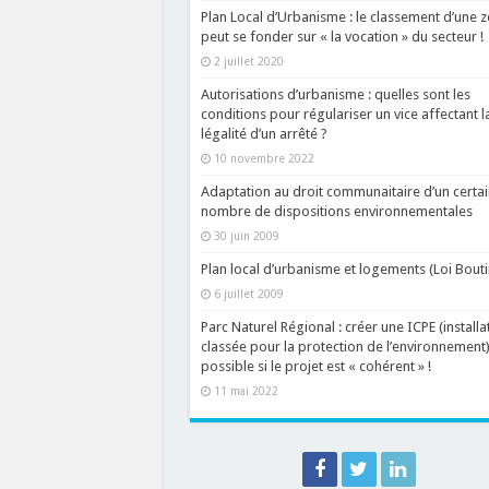
Plan Local d’Urbanisme : le classement d’une 
peut se fonder sur « la vocation » du secteur !
2 juillet 2020
Autorisations d’urbanisme : quelles sont les
conditions pour régulariser un vice affectant l
légalité d’un arrêté ?
10 novembre 2022
Adaptation au droit communaitaire d’un certai
nombre de dispositions environnementales
30 juin 2009
Plan local d’urbanisme et logements (Loi Bouti
6 juillet 2009
Parc Naturel Régional : créer une ICPE (installa
classée pour la protection de l’environnement)
possible si le projet est « cohérent » !
11 mai 2022