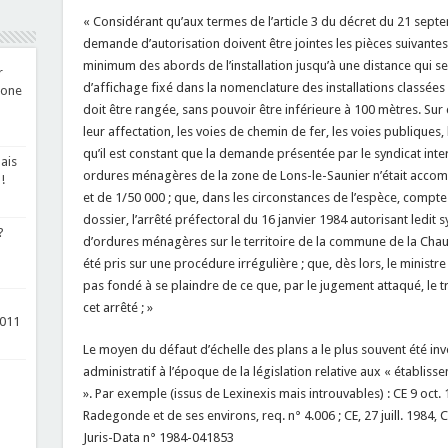
« Considérant qu’aux termes de l’article 3 du décret du 21 sept
demande d’autorisation doivent être jointes les pièces suivantes 
minimum des abords de l’installation jusqu’à une distance qui 
r
d’affichage fixé dans la nomenclature des installations classées p
Zone
doit être rangée, sans pouvoir être inférieure à 100 mètres. Sur
leur affectation, les voies de chemin de fer, les voies publiques, 
qu’il est constant que la demande présentée par le syndicat int
ais
ordures ménagères de la zone de Lons-le-Saunier n’était accom
!
et de 1/50 000 ; que, dans les circonstances de l’espèce, compte 
dossier, l’arrêté préfectoral du 16 janvier 1984 autorisant ledit
?
d’ordures ménagères sur le territoire de la commune de la Ch
été pris sur une procédure irrégulière ; que, dès lors, le minist
pas fondé à se plaindre de ce que, par le jugement attaqué, le t
cet arrêté ; »
2011
Le moyen du défaut d’échelle des plans a le plus souvent été in
administratif à l’époque de la législation relative aux « établ
». Par exemple (issus de Lexinexis mais introuvables) : CE 9 oct.
Radegonde et de ses environs, req. n° 4.006 ; CE, 27 juill. 1984, 
Juris-Data n° 1984-041853