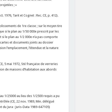
projetées ; »
 1976, Tarit et Cognet : Rec. CE, p. 412).
blissements de 1re classe ; sur le moyen tire
 que si le plan au 1/50 000e prescrit par les
t si le plan au 1/2 000e n’a pas comporte
 cartes et documents joints au dossier
ion l’emplacement, l’étendue et la nature
CE, 5 mai 1972, Sté française de verreries
sion de maisons d’habitation aux abords
n au 1/25000 au lieu des 1/2500 requis a pu
ntrôlée (CE, 22 nov. 1989, Min. délégué
t du Jura : Juris-Data 1989-647105)