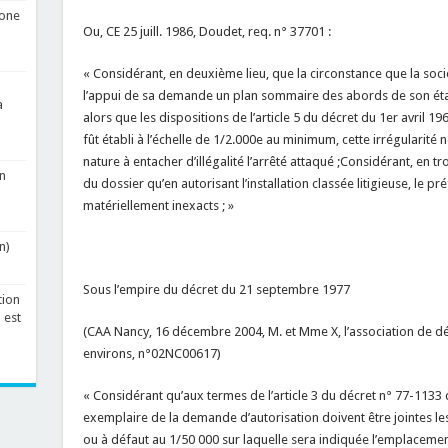
zone
Ou, CE 25 juill. 1986, Doudet, req. n° 37701 :
« Considérant, en deuxième lieu, que la circonstance que la socié
l’appui de sa demande un plan sommaire des abords de son établ
a
alors que les dispositions de l’article 5 du décret du 1er avril 1
fût établi à l’échelle de 1/2.000e au minimum, cette irrégularité
nature à entacher d’illégalité l’arrêté attaqué ;Considérant, en tr
n
du dossier qu’en autorisant l’installation classée litigieuse, le pr
matériellement inexacts ; »
n)
Sous l’empire du décret du 21 septembre 1977
tion
 est
(CAA Nancy, 16 décembre 2004, M. et Mme X, l’association de d
environs, n°02NC00617)
« Considérant qu’aux termes de l’article 3 du décret n° 77-113
exemplaire de la demande d’autorisation doivent être jointes les
ou à défaut au 1/50 000 sur laquelle sera indiquée l’emplacement 