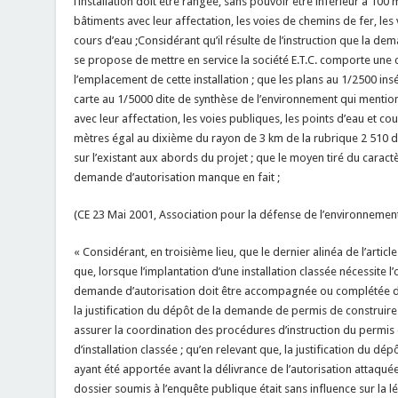
l’installation doit être rangée, sans pouvoir être inférieur à 100
bâtiments avec leur affectation, les voies de chemins de fer, les 
cours d’eau ;Considérant qu’il résulte de l’instruction que la dem
se propose de mettre en service la société E.T.C. comporte une c
l’emplacement de cette installation ; que les plans au 1/2500 ins
carte au 1/5000 dite de synthèse de l’environnement qui mention
avec leur affectation, les voies publiques, les points d’eau et c
mètres égal au dixième du rayon de 3 km de la rubrique 2 510 d
sur l’existant aux abords du projet ; que le moyen tiré du cara
demande d’autorisation manque en fait ;
(CE 23 Mai 2001, Association pour la défense de l’environnemen
« Considérant, en troisième lieu, que le dernier alinéa de l’arti
que, lorsque l’implantation d’une installation classée nécessite l
demande d’autorisation doit être accompagnée ou complétée dan
la justification du dépôt de la demande de permis de construire
assurer la coordination des procédures d’instruction du permis d
d’installation classée ; qu’en relevant que, la justification du 
ayant été apportée avant la délivrance de l’autorisation attaquée,
dossier soumis à l’enquête publique était sans influence sur la lé