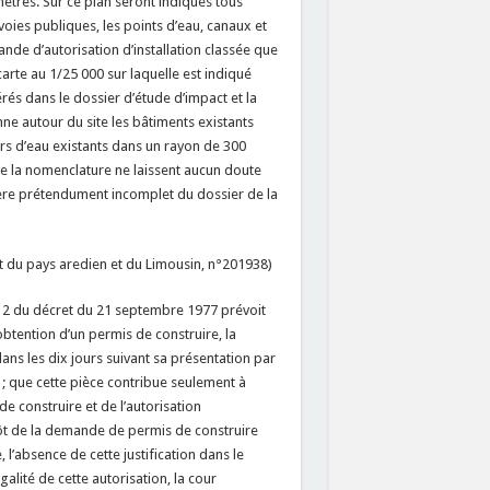
 mètres. Sur ce plan seront indiqués tous
voies publiques, les points d’eau, canaux et
ande d’autorisation d’installation classée que
arte au 1/25 000 sur laquelle est indiqué
érés dans le dossier d’étude d’impact et la
ne autour du site les bâtiments existants
ours d’eau existants dans un rayon de 300
e la nomenclature ne laissent aucun doute
ctère prétendument incomplet du dossier de la
t du pays aredien et du Limousin, n°201938)
cle 2 du décret du 21 septembre 1977 prévoit
’obtention d’un permis de construire, la
s les dix jours suivant sa présentation par
 ; que cette pièce contribue seulement à
e construire et de l’autorisation
dépôt de la demande de permis de construire
 l’absence de cette justification dans le
galité de cette autorisation, la cour