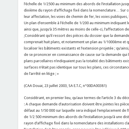
l’échelle de 1/2500 au minimum des abords de l’installation jusq
dixième du rayon d’affichage fixé dans la nomenclature… Sur ce
leur affectation, les voies de chemin de fer, les voies publiques, 
Un plan d’ensemble à l’échelle de 1/200 au minimum indiquant les 
ainsi que, jusqu’à 35 mètres au moins de celle-ci, l’affectation d
;Considérant qu’il ressort des pièces du dossier que la demande 
comprenait huit plans, et notamment un plan au 1/1000ème et 
localiser les bâtiments existants et l’extension projetée ; qu’ains
de se prononcer en connaissance de cause sur la demande qui lui
plans parcellaires n’indiquaient pas la totalité des bâtiments exis
surfaces n’était pas identique sur tous les plans, ces circonstanc
de l’arrêté en litige ; »
(CAA Douai, 23 juillet 2003, SA E.T.C, n°00DA00381)
Considérant, en premier lieu, qu’aux termes de l’article 3 du d
: A chaque demande d’autorisation doivent être jointes les pièce
défaut au 1/50 000 sur laquelle sera indiqué l’emplacement de l’in
de 1/2 500 minimum des abords de l’installation jusqu’à une di
rayon d’affichage fixé dans la nomenclature des installations cl