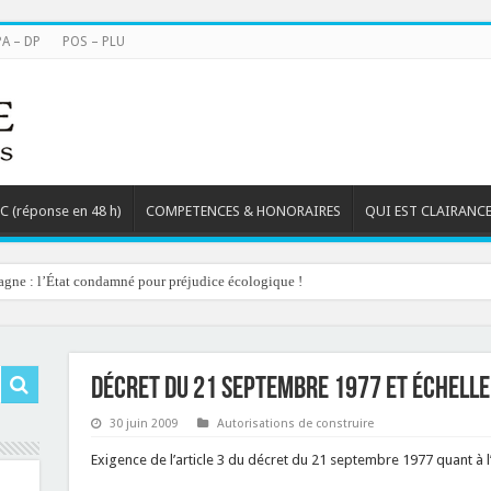
PA – DP
POS – PLU
TC (réponse en 48 h)
COMPETENCES & HONORAIRES
QUI EST CLAIRANCE
agne : l’État condamné pour préjudice écologique !
Décret du 21 septembre 1977 et échell
30 juin 2009
Autorisations de construire
Exigence de l’article 3 du décret du 21 septembre 1977 quant à