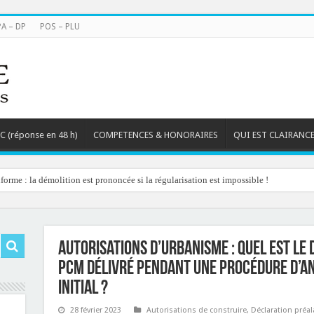
PA – DP
POS – PLU
TC (réponse en 48 h)
COMPETENCES & HONORAIRES
QUI EST CLAIRANCE
orme : la démolition est prononcée si la régularisation est impossible !
Autorisations d’urbanisme : quel est le 
PCM délivré pendant une procédure d’an
initial ?
28 février 2023
Autorisations de construire
,
Déclaration préal