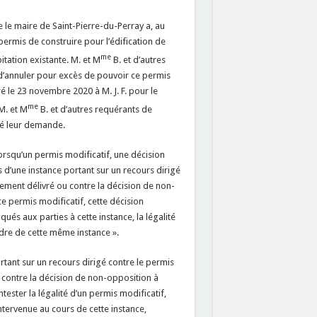
 le maire de Saint-Pierre-du-Perray a, au
 permis de construire pour l’édification de
me
tation existante. M. et M
B. et d’autres
 d’annuler pour excès de pouvoir ce permis
ré le 23 novembre 2020 à M. J. F. pour le
me
M. et M
B. et d’autres requérants de
eté leur demande.
Lorsqu’un permis modificatif, une décision
 d’une instance portant sur un recours dirigé
lement délivré ou contre la décision de non-
e permis modificatif, cette décision
és aux parties à cette instance, la légalité
adre de cette même instance ».
ortant sur un recours dirigé contre le permis
 contre la décision de non-opposition à
ester la légalité d’un permis modificatif,
ntervenue au cours de cette instance,