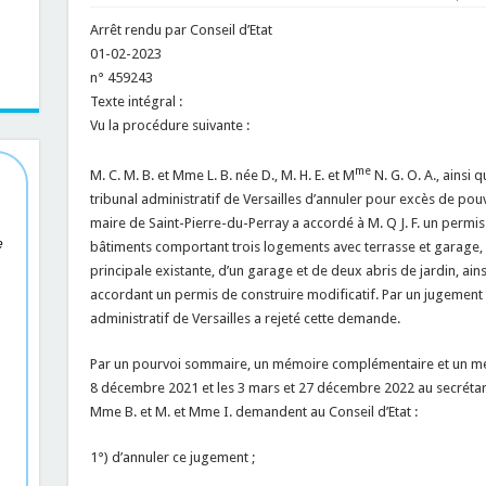
Arrêt rendu par Conseil d’Etat
01-02-2023
n° 459243
Texte intégral :
Vu la procédure suivante :
me
M. C. M. B. et Mme L. B. née D., M. H. E. et M
N. G. O. A., ainsi 
tribunal administratif de Versailles d’annuler pour excès de pouv
maire de Saint-Pierre-du-Perray a accordé à M. Q J. F. un permis
e
bâtiments comportant trois logements avec terrasse et garage, 
principale existante, d’un garage et de deux abris de jardin, ain
accordant un permis de construire modificatif. Par un jugement
administratif de Versailles a rejeté cette demande.
Par un pourvoi sommaire, un mémoire complémentaire et un mém
8 décembre 2021 et les 3 mars et 27 décembre 2022 au secrétaria
Mme B. et M. et Mme I. demandent au Conseil d’Etat :
1°) d’annuler ce jugement ;