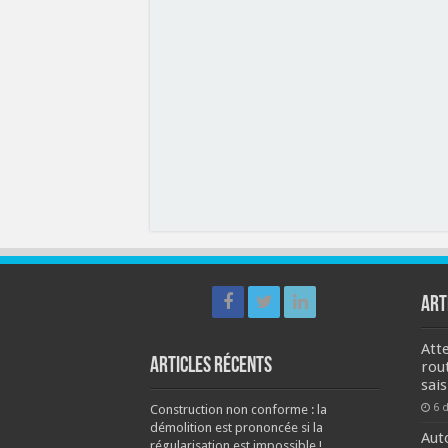
ART
Att
Articles récents
rou
sais
6 
Construction non conforme : la
démolition est prononcée si la
Aut
régularisation est impossible !