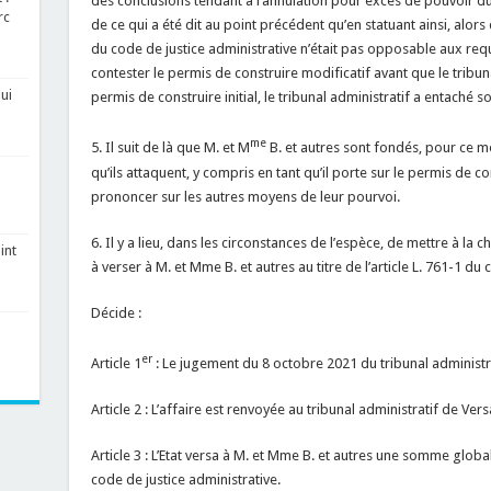
des conclusions tendant à l’annulation pour excès de pouvoir du 
rc
de ce qui a été dit au point précédent qu’en statuant ainsi, alors 
du code de justice administrative n’était pas opposable aux req
contester le permis de construire modificatif avant que le tribuna
ui
permis de construire initial, le tribunal administratif a entaché 
me
5. Il suit de là que M. et M
B. et autres sont fondés, pour ce m
qu’ils attaquent, y compris en tant qu’il porte sur le permis de con
prononcer sur les autres moyens de leur pourvoi.
6. Il y a lieu, dans les circonstances de l’espèce, de mettre à la
int
à verser à M. et Mme B. et autres au titre de l’article L. 761-1 du 
Décide :
er
Article 1
: Le jugement du 8 octobre 2021 du tribunal administrat
Article 2 : L’affaire est renvoyée au tribunal administratif de Versa
Article 3 : L’Etat versa à M. et Mme B. et autres une somme globale
code de justice administrative.