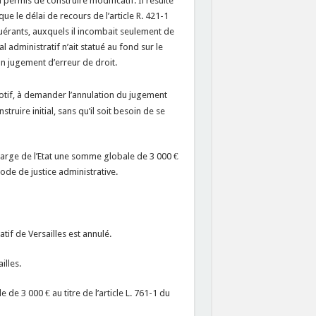
permis de construire modificatif. Il résulte
que le délai de recours de l’article R. 421-1
uérants, auxquels il incombait seulement de
l administratif n’ait statué au fond sur le
son jugement d’erreur de droit.
otif, à demander l’annulation du jugement
struire initial, sans qu’il soit besoin de se
 charge de l’Etat une somme globale de 3 000 €
code de justice administrative.
if de Versailles est annulé.
illes.
 de 3 000 € au titre de l’article L. 761-1 du