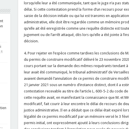
lorsqu’elle leur a été communiquée, tant que le juge n’a pas sta
délai. Si cette contestation prend la forme d’un recours pour ex
saisie de la décision initiale ou qui lui est transmis en application
nt
administrative, elle doit être regardée comme un mémoire produi
on
qu’elle ait été enregistrée comme une requête distincte est toute
jugement ou de l’arrêt attaqué, dès lors qu’elle a été jointe à l
décision.
i
 !
4. Pour rejeter en l’espèce comme tardives les conclusions de M.
du permis de construire modificatif délivré le 23 novembre 2020 à 
cours portant sur la demande des mêmes requérants tendant à l’a
leur avait été communiqué, le tribunal administratif de Versailles 
avaient demandé l’annulation de ce permis de construire modific
21 janvier 2021 sous un numéro d’instance distinct, dont il a esti
contestation recevable au titre de l’article L. 600-5-2 du code de
cette requête avait, en manifestant la connaissance que M. et M
modificatif, fait courir à leur encontre le délai de recours de de
tien
justice administrative. Il en a déduit que ce délai était expiré lo
légalité de ce permis modificatif par un mémoire versé le 3 févri
permis initial, ont expressément ajouté à leurs conclusions dirigées
 :