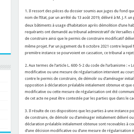
1. Il ressort des pièces du dossier soumis aux juges du fond que
nom de l’Etat, par un arrêté du 13 août 2019, délivré à M. J. F. un
deux bâtiments à usage d’habitation après démolition d’une habi
requérants ont demandé au tribunal administratif de Versailles
de construire ainsi que le permis de construire modificatif déliv
même projet. Par un jugement du 8 octobre 2021 contre lequel 
première instance se pourvoient en cassation, ce tribunal a rej
2. Aux termes de l’article L. 600-5-2 du code de l’urbanisme : « 
modificative ou une mesure de régularisation intervient au cours
contre le permis de construire, de démolir ou d’aménager initia
opposition à déclaration préalable initialement obtenue et que c
modificative ou cette mesure de régularisation ont été communiqu
de cet acte ne peut être contestée par les parties que dans le c
3. Il résulte de ces dispositions que les parties à une instance p
de construire, de démolir ou d’aménager initialement délivré ou
déclaration préalable initialement obtenue sont recevables à cont
d’une décision modificative ou d’une mesure de régularisation i