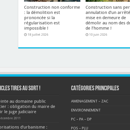
Construction non conforme
Construction sans per
: la démolition est
annulation d’un arrêt
prononcée si la
mise en demeure de
régularisation est
démolir au nom des d
impossible !
de l’homme !
18 juillet 2026
10 juin 2026
ICLES TIRES AU SORT !
CATÉGORIES PRINCIPALES
einte au domaine public
AMENAGEMENT – ZAC
tier : obligation du maire de
ENVIRONNEMENT
ir le juge judiciaire
décembre 2011
PC – PA – DP
orisations d’urbanisme :
POS – PLU