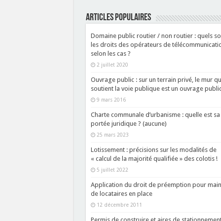
ARTICLES POPULAIRES
Domaine public routier / non routier : quels so
les droits des opérateurs de télécommunicati
selon les cas ?
2 juillet 2020
Ouvrage public : sur un terrain privé, le mur qu
soutient la voie publique est un ouvrage public
9 mars 2016
Charte communale d’urbanisme : quelle est sa
portée juridique ? (aucune)
25 mars 2023
Lotissement : précisions sur les modalités de
« calcul de la majorité qualifiée » des colotis !
5 juillet 2022
Application du droit de préemption pour main
de locataires en place
12 décembre 2011
Permis de construire et aires de stationnement