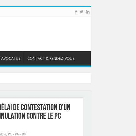
 AVOCATS ?
CONTACT & RENDEZ-VOUS
délai de contestation d’un
nulation contre le PC
able
,
PC - PA - DP