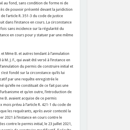
tué au fond, sans condition de forme ni de
cès de pouvoir présenté devant la juridiction
 de l’article R. 351-3 du code de justice
t dans l’instance en cours. La circonstance
fois sans incidence sur la régularité du
’instance en cours pour y statuer par une même
 et Mme B. et autres tendant à l’annulation
M. J. F., qui avait été versé à l’instance en
nnulation du permis de construire initial et
s’est fondé sur la circonstance qu’ils lui
atif par une requête enregistrée le
mé qu’elle ne constituait de ce fait pas une
 l’urbanisme et qu’en outre, l’introduction de
me B. avaient acquise de ce permis
ux mois prévu à l’article R. 421-1 du code de
rsque les requérants, après avoir contesté la
er 2021 à l’instance en cours contre le
 contre le permis initial, le 23 juillet 2021,