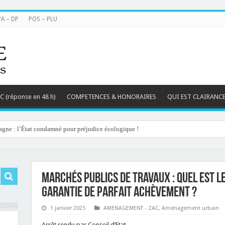
PA – DP
POS – PLU
TC (réponse en 48 h)
COMPETENCES & HONORAIRES
QUI EST CLAIRANCE
agne : l’État condamné pour préjudice écologique !
Marchés publics de travaux : quel est le
garantie de parfait achèvement ?
1 janvier 2025
AMENAGEMENT - ZAC
,
Aménagement urbain
Arrêt rendu par Conseil d’Etat