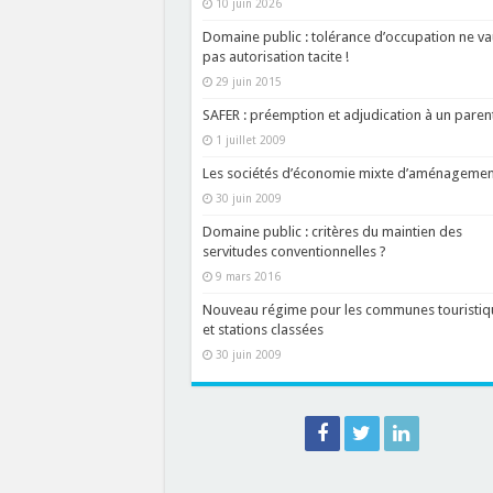
10 juin 2026
Domaine public : tolérance d’occupation ne va
pas autorisation tacite !
29 juin 2015
SAFER : préemption et adjudication à un paren
1 juillet 2009
Les sociétés d’économie mixte d’aménagemen
30 juin 2009
Domaine public : critères du maintien des
servitudes conventionnelles ?
9 mars 2016
Nouveau régime pour les communes touristiq
et stations classées
30 juin 2009