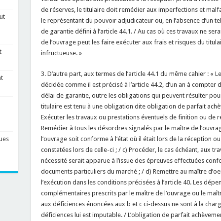
de réserves, le titulaire doit remédier aux imperfections et mal
ut
le représentant du pouvoir adjudicateur ou, en l’absence d’un tel 
de garantie défini à l’article 44.1. / Au cas où ces travaux ne sera
de l’ouvrage peut les faire exécuter aux frais et risques du tit
t
infructueuse. »
3. D’autre part, aux termes de l’article 44.1 du même cahier : « L
t
décidée comme il est précisé à l’article 44.2, d’un an à compter d
délai de garantie, outre les obligations qui peuvent résulter pour l
titulaire est tenu à une obligation dite obligation de parfait achève
Exécuter les travaux ou prestations éventuels de finition ou de rep
Remédier à tous les désordres signalés par le maître de l’ouvrag
l’ouvrage soit conforme à l’état où il était lors de la réception 
ues
constatées lors de celle-ci ; / c) Procéder, le cas échéant, aux tr
nécessité serait apparue à l’issue des épreuves effectuées con
documents particuliers du marché ; / d) Remettre au maître d’o
l’exécution dans les conditions précisées à l’article 40. Les dé
complémentaires prescrits par le maître de l’ouvrage ou le maî
aux déficiences énoncées aux b et c ci-dessus ne sont à la charg
déficiences lui est imputable. / L’obligation de parfait achèvem