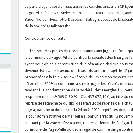
La parole ayant été donnée, après les conclusions, à la SCP Lyo
Puget-Ville, à la SARL Meier-Bourdeau, Lecuyer et associés, avoca
Bauer-Violas – Feschotte-Desbois – Sebagh, avocat de la société 
de la société Qualiconsult ;
Considérant ce qui suit :
1. Il ressort des pièces du dossier soumis aux juges du fond qu
la commune de Puget-Ville a confié à la société Idex Energies le
ayant pour objet la construction d’un réseau de chaleur, sous maî
devenue Edeis. Les travaux des trois lots ont fait l’objet, le 12 ju
prononcées à la fois « sous » réserve de l’exécution de certaines
15 octobre 2019, la commune a saisi le juge des référés du tri
tendant à la condamnation de la société Idex Energies à lui verse
respectivement, 49 569 €, 30 921 € et 437 075,10 €, au titre du c
reprise de l’étanchéité du silo, des travaux de reprise de la chau
juge a, par une ordonnance du 24 août 2023, rejeté ces demand
la cour administrative de Marseille a, par un arrêt du 13 novem
statuant par la voie de l’évocation, rejeté sa demande. Eu égard 
commune de Puget-Ville doit être regardé comme dirigé contre ce