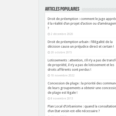
ARTICLES POPULAIRES
Droit de préemption : comment le juge appréci
il la réalité d’un projet d’action ou d’aménage
?
2 décembre 2020
Droit de préemption urbain : l’illégalité de la
décision cause un préjudice direct et certain !
20 octobre 2015
Lotissements : attention, s’il n’y a pas de transf
de propriété, il n’y a pas de lotissement et les
droits afférents sont perdus !
10 novembre 2022
Concession de plage : la priorité des commun
de leurs groupements a obtenir une concessi
de plage est légale !
8 novembre 2013
Plan Local d’Urbanisme : quand la consultatio
d’un Etat voisin est-elle nécessaire ?