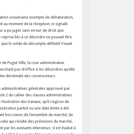
ciation souveraine exempte de dénaturation,
rvé au moment de la réception, ni signalé
ur a pu juger sans erreur de droit que
 reprise liés à ce désordre ne pouvait être
ue le solde du décompte définitif n’avait
de Puget-Ville, la cour administrative
erchant pas d’office si les désordres qu’elle
ntie décennale des constructeurs.
ses administratives générales approuvé par
icle 2 du cahier des clauses administratives
 l’exécution des travaux, qu’il s’agisse de
xécution partiel ou une date limite a été
tant hors taxes de l’ensemble du marché, de
elui qui résulte des prévisions du marché,
 par les avenants intervenus ; il est évalué à