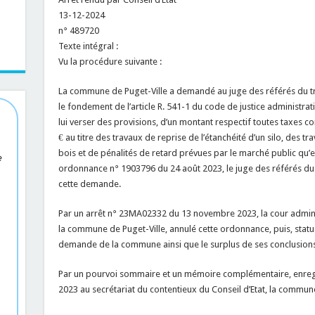
13-12-2024
n° 489720
Texte intégral :
Vu la procédure suivante :
La commune de Puget-Ville a demandé au juge des référés du tri
le fondement de l’article R. 541-1 du code de justice administra
lui verser des provisions, d’un montant respectif toutes taxes c
€ au titre des travaux de reprise de l’étanchéité d’un silo, des 
bois et de pénalités de retard prévues par le marché public qu’el
e
ordonnance n° 1903796 du 24 août 2023, le juge des référés du t
cette demande.
Par un arrêt n° 23MA02332 du 13 novembre 2023, la cour adminis
la commune de Puget-Ville, annulé cette ordonnance, puis, statuan
demande de la commune ainsi que le surplus de ses conclusions
Par un pourvoi sommaire et un mémoire complémentaire, enreg
2023 au secrétariat du contentieux du Conseil d’Etat, la commun