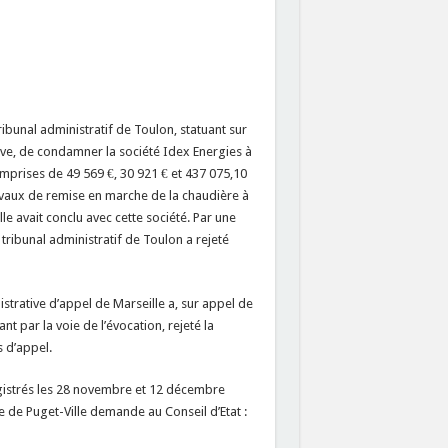
bunal administratif de Toulon, statuant sur
tive, de condamner la société Idex Energies à
omprises de 49 569 €, 30 921 € et 437 075,10
travaux de remise en marche de la chaudière à
le avait conclu avec cette société. Par une
ribunal administratif de Toulon a rejeté
trative d’appel de Marseille a, sur appel de
t par la voie de l’évocation, rejeté la
 d’appel.
istrés les 28 novembre et 12 décembre
e de Puget-Ville demande au Conseil d’Etat :