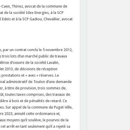
n-Caen, Thiriez, avocat de la commune de
t de la société Idex Energies, à la SCP
Edeis et à la SCP Gadiou, Chevallier, avocat
e, par un contrat conclu le 5 novembre 2012,
s trois lots d’un marché public de travaux
trise d’oeuvre de la société Lavalin,
illet 2013, de décisions de réception
 prestations et « avec » réserves. Le
bunal administratif de Toulon d’une demande
r, à titre de provision, trois sommes de,
oût, toutes taxes comprises, des travaux de
dière à bois et de pénalités de retard. Ce
es. Sur appel de la commune de Puget-Ville,
bre 2023, annulé cette ordonnance et,
aux moyens qu’il soulève, le pourvoi de la
t arrêt en tant seulement qu’il a rejeté sa