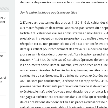
demande de première instance et le surplus de ses conclusions 
Sur le cadre juridique applicable au litige :
e t-
ment
2. D’une part, aux termes des articles 41.3 à 41.6 du cahier des 
aux marchés publics de travaux, approuvé par l’arrêté du 8 sep
l’article 2 du cahier des clauses administratives particulières : 
préalables à la réception et des propositions du maître d’oeuvre,
réception est ou non prononcée ou si elle est prononcée avec rése
date qu’il retient pour l’achèvement des travaux. La décision ainsi 
jours suivant la date du procès-verbal. / La réception prend eff
ert
travaux. / […] 41.4. Dans le cas où certaines épreuves doivent,
les documents particuliers du marché, être exécutées après un
ou certaines périodes de l’année, la réception ne peut être pro
concluante de ces épreuves. Si de telles épreuves, exécutées penda
es et
44.1, ne sont pas concluantes, la réception est rapportée. / 41.5.
on
prévues par les documents particuliers du marché et devant enc
exécutées, le maître de l’ouvrage peut décider de prononcer la r
s’engage à exécuter ces prestations dans un délai qui n’excède p
n
de ces prestations doit donner lieu à un procès-verbal dressé 
verbal des opérations préalables à la réception prévu à l’article 