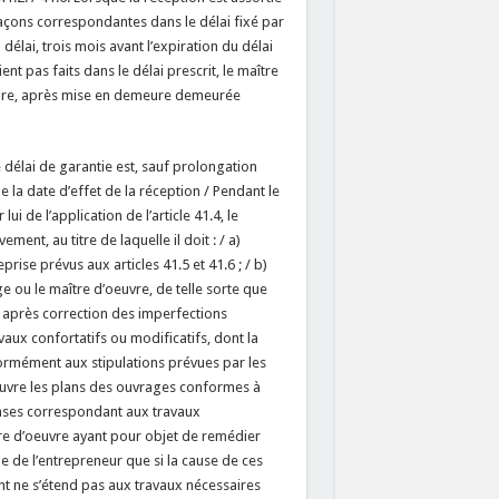
façons correspondantes dans le délai fixé par
délai, trois mois avant l’expiration du délai
ient pas faits dans le délai prescrit, le maître
ulaire, après mise en demeure demeurée
e délai de garantie est, sauf prolongation
e la date d’effet de la réception / Pendant le
ui de l’application de l’article 41.4, le
ment, au titre de laquelle il doit : / a)
rise prévus aux articles 41.5 et 41.6 ; / b)
e ou le maître d’oeuvre, de telle sorte que
ou après correction des imperfections
avaux confortatifs ou modificatifs, dont la
formément aux stipulations prévues par les
euvre les plans des ouvrages conformes à
penses correspondant aux travaux
tre d’oeuvre ayant pour objet de remédier
e de l’entrepreneur que si la cause de ces
ent ne s’étend pas aux travaux nécessaires