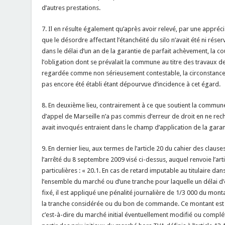
d’autres prestations.
7. Il en résulte également qu’après avoir relevé, par une appré
que le désordre affectant l’étanchéité du silo n’avait été ni rése
dans le délai d’un an de la garantie de parfait achèvement, la co
l’obligation dont se prévalait la commune au titre des travaux de
regardée comme non sérieusement contestable, la circonstance q
pas encore été établi étant dépourvue d’incidence à cet égard.
8. En deuxième lieu, contrairement à ce que soutient la commune 
d’appel de Marseille n’a pas commis d’erreur de droit en ne rech
avait invoqués entraient dans le champ d’application de la gara
9. En dernier lieu, aux termes de l’article 20 du cahier des clau
l’arrêté du 8 septembre 2009 visé ci-dessus, auquel renvoie l’art
particulières : « 20.1. En cas de retard imputable au titulaire dans
l’ensemble du marché ou d’une tranche pour laquelle un délai d’e
fixé, il est appliqué une pénalité journalière de 1/3 000 du mon
la tranche considérée ou du bon de commande. Ce montant est c
c’est-à-dire du marché initial éventuellement modifié ou complété