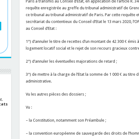
Paris a transmis au Conseil d’Etat, en application de l’article R. 3
requête enregistrée au greffe du tribunal administratif de Gre
ce tribunal au tribunal administratif de Paris. Par cette requête
secrétariat du contentieux du Conseil d’Etat le 13 mars 2020,
au Conseil d’Etat :
1°) d’annuler le titre de recettes d’un montant de 42 300 € émis 
logement locatif social et le rejet de son recours gracieux contre 
2°) d’annuler les éventuelles majorations de retard ;
3°) de mettre à la charge de l’Etat la somme de 1 000 € au titre de
administrative.
Vu les autres pièces des dossiers ;
t.
cats
Vu :
– la Constitution, notamment son Préambule ;
– la convention européenne de sauvegarde des droits de l’homm