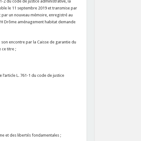
41-2 du code de justice administrative, la
noble le 11 septembre 2019 et transmise par
 et par un nouveau mémoire, enregistré au
 l’OPH Drôme aménagement habitat demande
à son encontre par la Caisse de garantie du
ce titre ;
 l’article L. 761-1 du code de justice
e et des libertés fondamentales ;