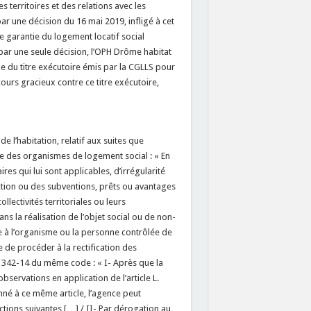
s territoires et des relations avec les
 par une décision du 16 mai 2019, infligé à cet
e garantie du logement locatif social
 par une seule décision, l’OPH Drôme habitat
le du titre exécutoire émis par la CGLLS pour
cours gracieux contre ce titre exécutoire,
de l’habitation, relatif aux suites que
e des organismes de logement social : « En
es qui lui sont applicables, d’irrégularité
uction ou des subventions, prêts ou avantages
llectivités territoriales ou leurs
s la réalisation de l’objet social ou de non-
 à l’organisme ou la personne contrôlée de
 de procéder à la rectification des
L. 342-14 du même code : « I- Après que la
servations en application de l’article L.
nné à ce même article, l’agence peut
ions suivantes […] / II- Par dérogation au