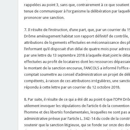
rappelées au point 3, sans que, contrairement à ce que soutient 
tenue de communiquer à l’organisme la délibération par laquel
prononcer une sanction.
7. Il résulte de l’instruction, d’une part, que, par un courrier d
Drôme aménagement habitat son rapport définitif de contrôle, 
attributions de logements effectuées en méconnaissance des pl
l’informant qu’il disposait d’un délai de quatre mois pour adress
par une lettre du 13 septembre 2018 à laquelle était joint le dét
effectuées au profit de locataires dont les ressources dépassaien
le montant de la sanction encourue, l’ANCOLS a informé l’office 
comptait soumettre au conseil d’administration un projet de dé
compétents, à raison de ces attributions irrégulières, une sancti
répondu à cette lettre par un courrier du 12 octobre 2018.
8. Par suite, il résulte de ce qui a été dit au point 6 que l’OPH
utilement invoquer les stipulations de l’article 6 de la convent
l’homme et des libertés fondamentales, lesquelles ne sont pas a
administrative prévue par l’article L. 342-14 du code de la constr
soutenir que la sanction litigieuse, qui se fonde sur onze des do