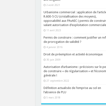
2 août 2021
Urbanisme commercial : application de l’articl
R.600-5 CU (cristallisation des moyens),
opposabilité aux PAvAEC ( permis de construi
valant autorisation d’exploitation commerciale
11 avril 2023
Permis de construire : comment justifier un re
de prorogation de validité ?
4 janvier 2016
Droit de préemption et activité économique
30 juin 2009
Autorisation d’urbanisme : précisions sur le p
de construire « de régularisation » et l’économ
générale !
27 septembre 2022
Définition actualisée de l’emprise au sol en
l’absence de PLU
5 mars 2018