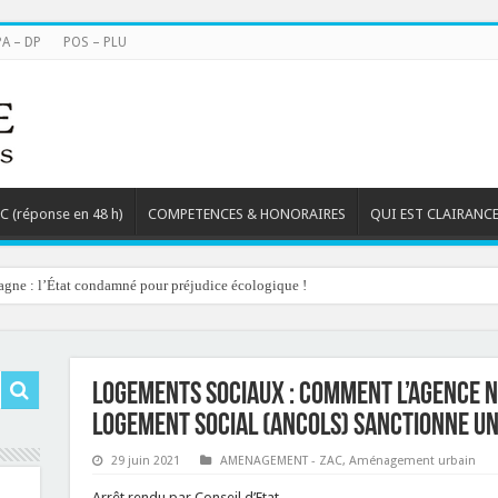
PA – DP
POS – PLU
TC (réponse en 48 h)
COMPETENCES & HONORAIRES
QUI EST CLAIRANCE
agne : l’État condamné pour préjudice écologique !
Logements sociaux : comment l’Agence n
logement social (ANCOLS) sanctionne un 
29 juin 2021
AMENAGEMENT - ZAC
,
Aménagement urbain
Arrêt rendu par Conseil d’Etat