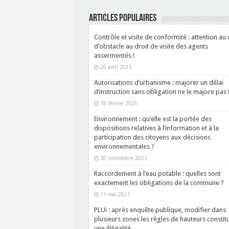
ARTICLES POPULAIRES
Contrôle et visite de conformité : attention au d
d’obstacle au droit de visite des agents
assermentés !
20 avril 2015
Autorisations d’urbanisme : majorer un délai
d’instruction sans obligation ne le majore pas 
18 février 2025
Environnement : qu’elle est la portée des
dispositions relatives à l’information et à la
participation des citoyens aux décisions
environnementales ?
30 novembre 2021
Raccordement à l’eau potable : quelles sont
exactement les obligations de la commune ?
11 mai 2021
PLUi : après enquête publique, modifier dans
plusieurs zones les règles de hauteurs constit
une illégalité