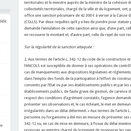
territoriales et le ministre auprès de la ministre de la cohésion de
collectivités territoriales, chargé de la ville et du logement, ont,
office une sanction pécuniaire de 42 300 € à verser à la Caisse d
élit
(CGLLS). Par deux requêtes qu’il y a lieu de joindre pour statuer
demande l’annulation de cette sanction ainsi que, d’une part, cel
en recouvrer le montant et, d’autre part, celle du rejet de son re
Sur la régularité de la sanction attaquée :
!
2. Aux termes de l’article L. 342-12 du code de la construction et 
l’ANCOLS est susceptible de donner à ses opérations de contrôl
cas de manquements aux dispositions législatives et réglementair
dans l’emploi des fonds de la participation à l’effort de constr
consentis par l’Etat ou par ses établissements publics et par les co
établissements publics, de faute grave de gestion, de carence dan
respect des conditions d’agrément constatés, l’agence demande
présenter ses observations et, le cas échéant, le met en demeure
irrégularités dans un délai déterminé. » Aux termes de l’article 
personne ou l’organisme a été mis en mesure de présenter ses ob
342-12 ou, en cas de mise en demeure, à l’issue du délai mentio
ue
proposer au ministre chargé du logement de prononcer les sanct