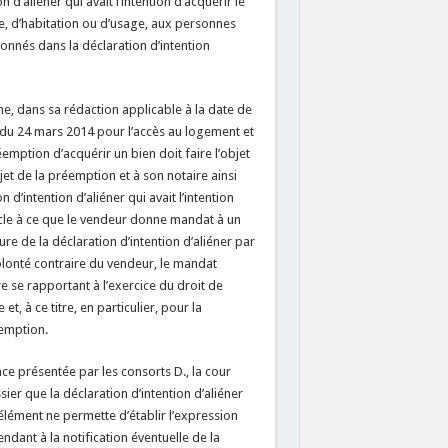
d’aliéner qui avait l’intention d’acquérir le
se, d’habitation ou d’usage, aux personnes
ionnés dans la déclaration d’intention
sme, dans sa rédaction applicable à la date de
i du 24 mars 2014 pour l’accès au logement et
emption d’acquérir un bien doit faire l’objet
jet de la préemption et à son notaire ainsi
d’intention d’aliéner qui avait l’intention
tacle à ce que le vendeur donne mandat à un
re de la déclaration d’intention d’aliéner par
volonté contraire du vendeur, le mandat
 se rapportant à l’exercice du droit de
, à ce titre, en particulier, pour la
éemption.
ce présentée par les consorts D., la cour
ier que la déclaration d’intention d’aliéner
 élément ne permette d’établir l’expression
ndant à la notification éventuelle de la