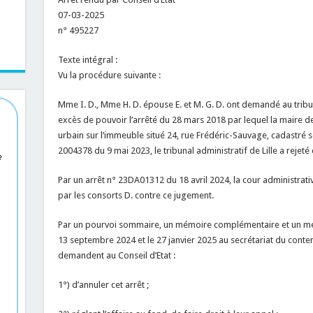
07-03-2025
n° 495227
Texte intégral :
Vu la procédure suivante :
Mme I. D., Mme H. D. épouse E. et M. G. D. ont demandé au tribun
excès de pouvoir l’arrêté du 28 mars 2018 par lequel la maire d
urbain sur l’immeuble situé 24, rue Frédéric-Sauvage, cadastré s
2004378 du 9 mai 2023, le tribunal administratif de Lille a rejet
e
Par un arrêt n° 23DA01312 du 18 avril 2024, la cour administrati
par les consorts D. contre ce jugement.
Par un pourvoi sommaire, un mémoire complémentaire et un mémo
13 septembre 2024 et le 27 janvier 2025 au secrétariat du content
demandent au Conseil d’Etat :
1°) d’annuler cet arrêt ;