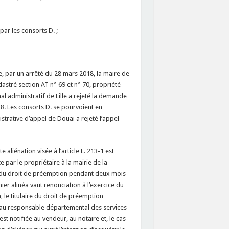
par les consorts D. ;
e, par un arrêté du 28 mars 2018, la maire de
astré section AT n° 69 et n° 70, propriété
al administratif de Lille a rejeté la demande
18. Les consorts D. se pourvoient en
istrative d’appel de Douai a rejeté l’appel
 aliénation visée à l’article L. 213-1 est
 par le propriétaire à la mairie de la
re du droit de préemption pendant deux mois
er alinéa vaut renonciation à l’exercice du
, le titulaire du droit de préemption
er au responsable départemental des services
e est notifiée au vendeur, au notaire et, le cas