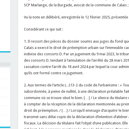
SCP Marlange, de la Burgade, avocat de la commune de Calais ;
Vu la note en délibéré, enregistrée le 12 février 2025, présentée 
Considérant ce qui suit :
1. Il ressort des pièces du dossier soumis aux juges du fond qu
Calais a exercé le droit de préemption urbain sur l’immeuble cad
indivise des consorts D. Par un jugement du 9 mai 2023, le tribun
des consorts D. tendant à l’annulation de l’arrêté du 28 mars 20
cassation contre l’arrêt du 18 avril 2024 par lequel la cour admin
qu’ils ont formé contre ce jugement.
2. Aux termes de l’article L. 213-2 du code de l’urbanisme : « Toute
subordonnée, à peine de nullité, à une déclaration préalable faite
commune où se trouve situé le bien. […] / Le silence du titulai
à compter de la réception de la déclaration mentionnée au premi
droit de préemption. / […] / Lorsqu’il envisage d’acquérir le bien
transmet sans délai copie de la déclaration d’intention d’alién
fiscaux. La décision du titulaire fait l’objet d’une publication. Ell