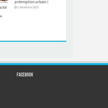
préemption urbain !
ucité
2 décembre 2025
le
FACEBOOK