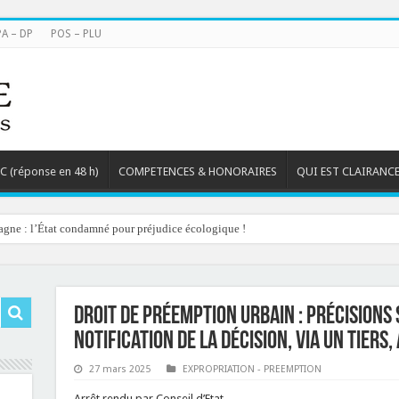
PA – DP
POS – PLU
TC (réponse en 48 h)
COMPETENCES & HONORAIRES
QUI EST CLAIRANCE
agne : l’État condamné pour préjudice écologique !
Droit de préemption urbain : précisions 
notification de la décision, via un tiers,
27 mars 2025
EXPROPRIATION - PREEMPTION
Arrêt rendu par Conseil d’Etat