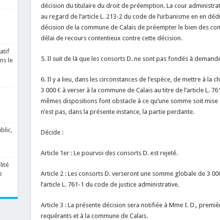
décision du titulaire du droit de préemption. La cour administra
au regard de l’article L. 213-2 du code de l’urbanisme en en dédu
décision de la commune de Calais de préempter le bien des consor
délai de recours contentieux contre cette décision.
atif
5. Il suit de là que les consorts D. ne sont pas fondés à demander 
ns le
6. Il y a lieu, dans les circonstances de l’espèce, de mettre à 
3 000 € à verser à la commune de Calais au titre de l’article L. 7
mêmes dispositions font obstacle à ce qu’une somme soit mise 
n’est pas, dans la présente instance, la partie perdante.
blic,
Décide :
Article 1er : Le pourvoi des consorts D. est rejeté.
ité
Article 2 : Les consorts D. verseront une somme globale de 3 00
e
l’article L. 761-1 du code de justice administrative.
Article 3 : La présente décision sera notifiée à Mme I. D., pre
requérants et à la commune de Calais.