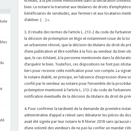
échéant, à la personne mentionnée dans la déclaration d’intention 
bien. Le notaire la transmet aux titulaires de droits d’emphytéo
bénéficiaires de servitudes, aux fermiers et aux locataires ment
d’aliéner. […] ».
ituée
3. Il résulte des termes de l’article L. 213-2 du code de l’urbani
la décision de préemption en litige et notamment issue de la lo
bles
un urbanisme rénové, que la décision du titulaire du droit de pré
d’une publication et être notifiée à la fois au vendeur du bien ob
que, le cas échéant, à la personne mentionnée dans la déclaration 
 du
d’acquérir le bien. Toutefois, ces dispositions ne font pas obs
tiers pour recevoir cette notification pour son compte. La signatu
le notaire établit, en principe, en l’absence d’expression d’une 
confié par le vendeur au notaire pour l’ensemble de la procédure
nt
préemption mentionné à l’article L. 213-2 du code de l’urbanisme et
notification éventuelle de la décision du titulaire du droit de pr
4. Pour confirmer la tardiveté de la demande de première instan
administrative d’appel a relevé sans dénaturer les pièces du doss
uté
avait été signée par leur notaire le 8 février 2018 sans qu’aucun
d’une volonté des vendeurs de ne pas lui confier un mandat s’éte