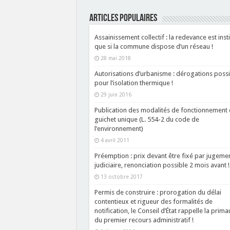
ARTICLES POPULAIRES
Assainissement collectif : la redevance est inst
que si la commune dispose d’un réseau !
28 mai 2018
Autorisations d’urbanisme : dérogations possi
pour l’isolation thermique !
29 juin 2016
Publication des modalités de fonctionnement
guichet unique (L. 554-2 du code de
l’environnement)
4 avril 2011
Préemption : prix devant être fixé par jugeme
judiciaire, renonciation possible 2 mois avant !
13 octobre 2017
Permis de construire : prorogation du délai
contentieux et rigueur des formalités de
notification, le Conseil d’État rappelle la prima
du premier recours administratif !