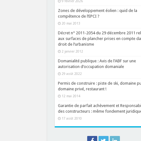
9 février 2026
Zones de développement éolien : quid de la
compétence de l’EPCI ?
20 mai 2013
Décret n° 2011-2054 du 29 décembre 2011 rel
aux surfaces de plancher prises en compte da
droit de l’urbanisme
2 janvier 2012
Domanialité publique : Avis de l’ABF sur une
autorisation d’occupation domaniale
29 août 2022
Permis de construire : piste de ski, domaine pu
domaine privé, restaurant !
12 mai 2014
Garantie de parfait achèvement et Responsabil
des constructeurs : même fondement juridiqu
17 août 2010