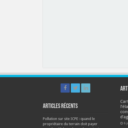
ART
Car
Articles récents
l’él
con
d’ag
Pollution sur site ICPE : quand le
6 j
propriétaire du terrain doit payer