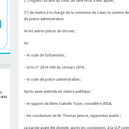
2°) réglant l’affaire au fond, de faire droit à leur appel ;
3°) de mettre à la charge de la commune de Calais la somme de 5 
de justice administrative.
Vu les autres pièces du dossier ;
Vu :
– le code de l’urbanisme ;
– la loi n° 2014-366 du 24 mars 2014 ;
– le code de justice administrative ;
Après avoir entendu en séance publique :
t.
cats
– le rapport de Mme Isabelle Tison, conseillère d’Etat,
– les conclusions de M. Thomas Janicot, rapporteur public ;
La parole ayant été donnée, après les conclusions, à la SCP Lyon-