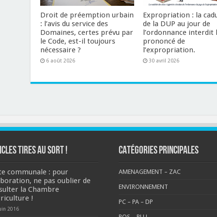
Droit de préemption urbain
Expropriation : la cad
: l’avis du service des
de la DUP au jour de
Domaines, certes prévu par
l’ordonnance interdit 
le Code, est-il toujours
prononcé de
nécessaire ?
l’expropriation.
6 août 2026
30 avril 2026
ICLES TIRES AU SORT !
CATÉGORIES PRINCIPALES
te communale : pour
AMENAGEMENT – ZAC
aboration, ne pas oublier de
ENVIRONNEMENT
sulter la Chambre
riculture !
PC – PA – DP
uin 2016
POS – PLU