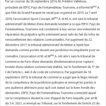
Par un courrier du 26 septembre 2014, M. Frédéric Valletoux,
me
président de l’EPIC Pays de Fontainebleau Tourisme, a informé M
A.
que l’été du Grand Parquet ne serait pas organisé en 2015. Le 7 avril
me
2016, l’association Sport Concept, M
A. et M. A. ont saisi le tribunal
administratif de Melun d’une demande tendant à ce que l’EPIC Pays de
Fontainebleau Tourisme soit condamné à leur verser une indemnité en
réparation du préjudice qu’ils estimaient avoir subi du fait du refus de
renouvellement des relations contractuelles. Par jugement du 22
décembre 2017, le tribunal administratif de Melun a rejeté leur
demande comme portée devant une juridiction incompétente pour en
me
connaître. L’association et M. et M
A. ont alors saisi le tribunal de
commerce de Paris d’une demande d’indemnisation pour rupture
brutale d’une relation commerciale établie, sur le fondement du 5° du
I de l’article L. 442-6 du code de commerce. Par jugement du 16
septembre 2019, le tribunal de commerce a jugé que le litige relevait
de la compétence de la juridiction judiciaire et renvoyé les parties à
une audience ultérieure pour qu’il soit statué sur le bien-fondé des
demandes. L’EPIC Pays de Fontainebleau Tourisme a interjeté appel
sur la compétence devant la cour d’appel de Paris laquelle, par arrêt
du 5 A. 2021, a renvoyé au Tribunal, sur le fondement de l’article 32 du