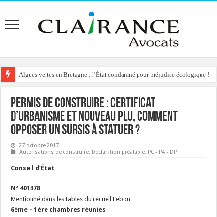
Algues vertes en Bretagne : l’État condamné pour préjudice écologique !
Reconstruction de chalets d’alpage : le préfet condamné à délivrer l’autoris
Permis de construire : certificat
d’urbanisme et nouveau PLU, comment
opposer un sursis à statuer ?
27 octobre 2017
Autorisations de construire
,
Déclaration préalable
,
PC - PA - DP
Conseil d’État
N° 401878
Mentionné dans les tables du recueil Lebon
6ème – 1ère chambres réunies