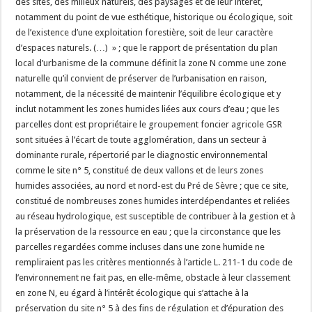
des sites, des milieux naturels, des paysages et de leur intérêt,
notamment du point de vue esthétique, historique ou écologique, soit
de l’existence d’une exploitation forestière, soit de leur caractère
d’espaces naturels. (…) » ; que le rapport de présentation du plan
local d’urbanisme de la commune définit la zone N comme une zone
naturelle qu’il convient de préserver de l’urbanisation en raison,
notamment, de la nécessité de maintenir l’équilibre écologique et y
inclut notamment les zones humides liées aux cours d’eau ; que les
parcelles dont est propriétaire le groupement foncier agricole GSR
sont situées à l’écart de toute agglomération, dans un secteur à
dominante rurale, répertorié par le diagnostic environnemental
comme le site n° 5, constitué de deux vallons et de leurs zones
humides associées, au nord et nord-est du Pré de Sèvre ; que ce site,
constitué de nombreuses zones humides interdépendantes et reliées
au réseau hydrologique, est susceptible de contribuer à la gestion et à
la préservation de la ressource en eau ; que la circonstance que les
parcelles regardées comme incluses dans une zone humide ne
rempliraient pas les critères mentionnés à l’article L. 211-1 du code de
l’environnement ne fait pas, en elle-même, obstacle à leur classement
en zone N, eu égard à l’intérêt écologique qui s’attache à la
préservation du site n° 5 à des fins de régulation et d’épuration des