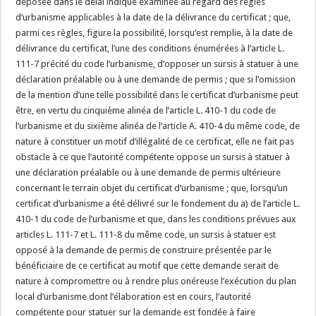
déposée dans le délai indiqué examinée au regard des règles
d’urbanisme applicables à la date de la délivrance du certificat ; que,
parmi ces règles, figure la possibilité, lorsqu’est remplie, à la date de
délivrance du certificat, l’une des conditions énumérées à l’article L.
111-7 précité du code l’urbanisme, d’opposer un sursis à statuer à une
déclaration préalable ou à une demande de permis ; que si l’omission
de la mention d’une telle possibilité dans le certificat d’urbanisme peut
être, en vertu du cinquième alinéa de l’article L. 410-1 du code de
l’urbanisme et du sixième alinéa de l’article A. 410-4 du même code, de
nature à constituer un motif d’illégalité de ce certificat, elle ne fait pas
obstacle à ce que l’autorité compétente oppose un sursis à statuer à
une déclaration préalable ou à une demande de permis ultérieure
concernant le terrain objet du certificat d’urbanisme ; que, lorsqu’un
certificat d’urbanisme a été délivré sur le fondement du a) de l’article L.
410-1 du code de l’urbanisme et que, dans les conditions prévues aux
articles L. 111-7 et L. 111-8 du même code, un sursis à statuer est
opposé à la demande de permis de construire présentée par le
bénéficiaire de ce certificat au motif que cette demande serait de
nature à compromettre ou à rendre plus onéreuse l’exécution du plan
local d’urbanisme dont l’élaboration est en cours, l’autorité
compétente pour statuer sur la demande est fondée à faire