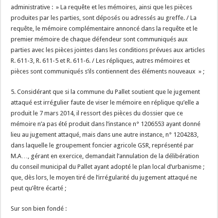
administrative : » La requête et les mémoires, ainsi que les pièces
produites par les parties, sont déposés ou adressés au greffe. / La
requête, le mémoire complémentaire annoncé dans la requête et le
premier mémoire de chaque défendeur sont communiqués aux
parties avec les pièces jointes dans les conditions prévues aux articles
R. 611-3, R. 611-5 et R. 611-6. / Les répliques, autres mémoires et
pièces sont communiqués s’ils contiennent des éléments nouveaux » ;
5. Considérant que si la commune du Pallet soutient que le jugement
attaqué est irrégulier faute de viser le mémoire en réplique qu’elle a
produit le 7 mars 2014, il ressort des pièces du dossier que ce
mémoire n’a pas été produit dans l’instance n° 1206553 ayant donné
lieu au jugement attaqué, mais dans une autre instance, n° 1204283,
dans laquelle le groupement foncier agricole GSR, représenté par
M.A…, gérant en exercice, demandait l’annulation de la délibération
du conseil municipal du Pallet ayant adopté le plan local d’urbanisme ;
que, dès lors, le moyen tiré de l’irrégularité du jugement attaqué ne
peut qu’être écarté ;
Sur son bien fondé :