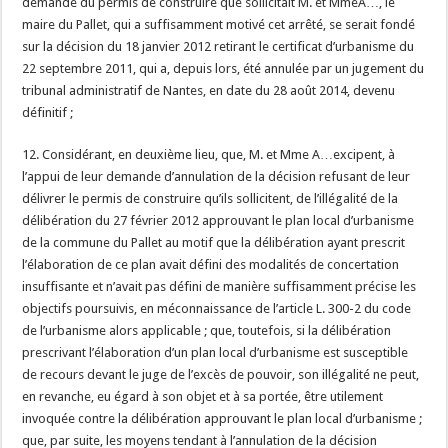
demande du permis de construire que sollicitait M. et MmeA…, le
maire du Pallet, qui a suffisamment motivé cet arrêté, se serait fondé
sur la décision du 18 janvier 2012 retirant le certificat d’urbanisme du
22 septembre 2011, qui a, depuis lors, été annulée par un jugement du
tribunal administratif de Nantes, en date du 28 août 2014, devenu
définitif ;
12. Considérant, en deuxième lieu, que, M. et Mme A…excipent, à
l’appui de leur demande d’annulation de la décision refusant de leur
délivrer le permis de construire qu’ils sollicitent, de l’illégalité de la
délibération du 27 février 2012 approuvant le plan local d’urbanisme
de la commune du Pallet au motif que la délibération ayant prescrit
l’élaboration de ce plan avait défini des modalités de concertation
insuffisante et n’avait pas défini de manière suffisamment précise les
objectifs poursuivis, en méconnaissance de l’article L. 300-2 du code
de l’urbanisme alors applicable ; que, toutefois, si la délibération
prescrivant l’élaboration d’un plan local d’urbanisme est susceptible
de recours devant le juge de l’excès de pouvoir, son illégalité ne peut,
en revanche, eu égard à son objet et à sa portée, être utilement
invoquée contre la délibération approuvant le plan local d’urbanisme ;
que, par suite, les moyens tendant à l’annulation de la décision