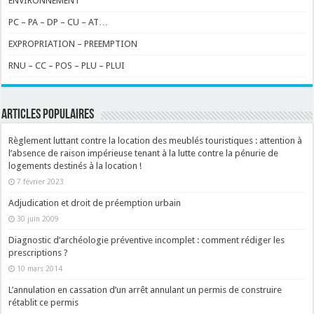
ENVIRONNEMENT
PC – PA – DP – CU – AT…
EXPROPRIATION – PREEMPTION
RNU – CC – POS – PLU – PLUI
ARTICLES POPULAIRES
Règlement luttant contre la location des meublés touristiques : attention à
l’absence de raison impérieuse tenant à la lutte contre la pénurie de
logements destinés à la location !
7 février 2023
Adjudication et droit de préemption urbain
30 juin 2009
Diagnostic d’archéologie préventive incomplet : comment rédiger les
prescriptions ?
10 mars 2014
L’annulation en cassation d’un arrêt annulant un permis de construire
rétablit ce permis