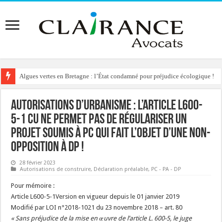
Algues vertes en Bretagne : l’État condamné pour préjudice écologique !
Reconstruction de chalets d’alpage : le préfet condamné à délivrer l’autoris
Autorisations d’urbanisme : l’article L600-
5-1 CU ne permet pas de régulariser un
projet soumis à PC qui fait l’objet d’une non-
opposition à DP !
28 février 2023
Autorisations de construire
,
Déclaration préalable
,
PC - PA - DP
Pour mémoire :
Article L600-5-1Version en vigueur depuis le 01 janvier 2019
Modifié par LOI n°2018-1021 du 23 novembre 2018 – art. 80
« Sans préjudice de la mise en œuvre de l’article L. 600-5, le juge