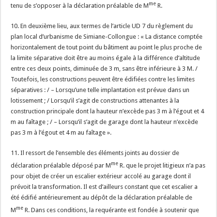
me
tenu de s’opposer à la déclaration préalable de M
R.
10. En deuxième lieu, aux termes de l’article UD 7 du règlement du
plan local d’urbanisme de Simiane-Collongue : « La distance comptée
horizontalement de tout point du bâtiment au point le plus proche de
la limite séparative doit être au moins égale à la différence d’altitude
entre ces deux points, diminuée de 3 m, sans être inférieure à 3 M. /
Toutefois, les constructions peuvent être édifiées contre les limites
séparatives : / – Lorsqu’une telle implantation est prévue dans un
lotissement ; / Lorsqu’il s’agit de constructions attenantes à la
construction principale dont la hauteur n’excède pas 3 m à l’égout et 4
m au faîtage ; / – Lorsqu’il s’agit de garage dont la hauteur n’excède
pas 3 m à l’égout et 4 m au faîtage ».
11. Il ressort de l’ensemble des éléments joints au dossier de
me
déclaration préalable déposé par M
R. que le projet litigieux n’a pas
pour objet de créer un escalier extérieur accolé au garage dont il
prévoit la transformation. Il est d’ailleurs constant que cet escalier a
été édifié antérieurement au dépôt de la déclaration préalable de
me
M
R. Dans ces conditions, la requérante est fondée à soutenir que