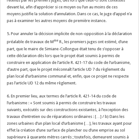
retenus par les premiers juges, dès lors que ceux-ci sont contestés
devant lui, afin d’apprécier si ce moyen ou l’un au moins de ces
moyens justifie la solution d’annulation. Dans ce cas, le juge d’appel n’a
pas à examiner les autres moyens de première instance.
5. Pour annuler la décision implicite de non-opposition à la déclaration
me
préalable de travaux de M
R., les premiers juges ont estimé, d’une
part, que le maire de Simiane-Collongue était tenu de s’opposer à
cette déclaration dès lors que le projet était soumis à permis de
construire en application de l’article R. 421-17 du code de l’urbanisme,
d’autre part, que le projet méconnaît l’article UD 7 du règlement du
plan local d’urbanisme communal et, enfin, que ce projet ne respecte
pas l’article UD 12 du même règlement.
6. En premier lieu, aux termes de l’article R. 421-14 du code de
l’urbanisme : « Sont soumis à permis de construire les travaux
suivants, exécutés sur des constructions existantes, à l’exception des
travaux d’entretien ou de réparations ordinaires : […] / b) Dans les
zones urbaines d’un plan local d’urbanisme […], les travaux ayant pour
effet la création d’une surface de plancher ou d’une emprise au sol
supérieure à quarante mètres carrés ; toutefois, demeurent soumis à