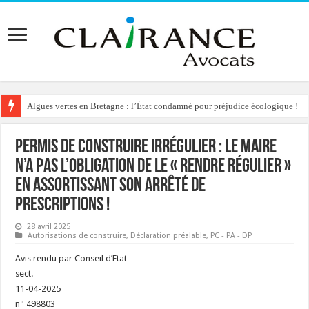
Algues vertes en Bretagne : l’État condamné pour préjudice écologique !
Permis de construire irrégulier : le maire
n’a pas l’obligation de le « rendre régulier »
en assortissant son arrêté de
prescriptions !
28 avril 2025
Autorisations de construire
,
Déclaration préalable
,
PC - PA - DP
Avis rendu par Conseil d’Etat
sect.
11-04-2025
n° 498803