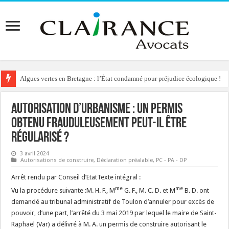
Algues vertes en Bretagne : l’État condamné pour préjudice écologique !
Autorisation d’urbanisme : un permis
obtenu frauduleusement peut-il être
régularisé ?
3 avril 2024
Autorisations de construire
,
Déclaration préalable
,
PC - PA - DP
Arrêt rendu par Conseil d’EtatTexte intégral :
me
me
Vu la procédure suivante :M. H. F., M
G. F., M. C. D. et M
B. D. ont
demandé au tribunal administratif de Toulon d’annuler pour excès de
pouvoir, d’une part, l’arrêté du 3 mai 2019 par lequel le maire de Saint-
Raphaël (Var) a délivré à M. A. un permis de construire autorisant le