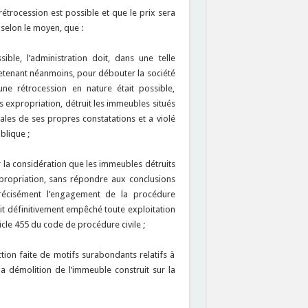
 rétrocession est possible et que le prix sera
, selon le moyen, que :
ible, l’administration doit, dans une telle
retenant néanmoins, pour débouter la société
ne rétrocession en nature était possible,
ès expropriation, détruit les immeubles situés
gales de ses propres constatations et a violé
blique ;
r la considération que les immeubles détruits
xpropriation, sans répondre aux conclusions
t précisément l’engagement de la procédure
ait définitivement empêché toute exploitation
ticle 455 du code de procédure civile ;
tion faite de motifs surabondants relatifs à
la démolition de l’immeuble construit sur la