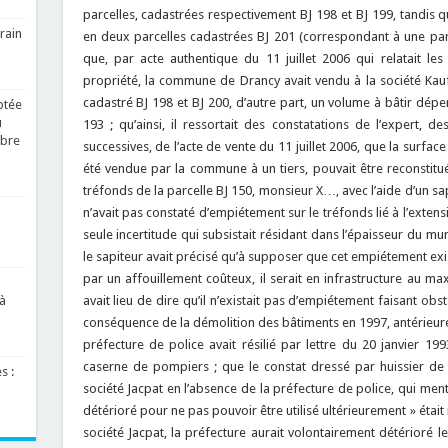
parcelles, cadastrées respectivement BJ 198 et BJ 199, tandis q
rain
en deux parcelles cadastrées BJ 201 (correspondant à une parti
que, par acte authentique du 11 juillet 2006 qui relatait les 
propriété, la commune de Drancy avait vendu à la société Kauf
cadastré BJ 198 et BJ 200, d’autre part, un volume à bâtir dé
ptée
u
193 ; qu’ainsi, il ressortait des constatations de l’expert, d
obre
successives, de l’acte de vente du 11 juillet 2006, que la surface
été vendue par la commune à un tiers, pouvait être reconstitué
tréfonds de la parcelle BJ 150, monsieur X…, avec l’aide d’un s
n’avait pas constaté d’empiétement sur le tréfonds lié à l’extensio
seule incertitude qui subsistait résidant dans l’épaisseur du m
le sapiteur avait précisé qu’à supposer que cet empiétement exis
par un affouillement coûteux, il serait en infrastructure au ma
avait lieu de dire qu’il n’existait pas d’empiétement faisant obst
à
conséquence de la démolition des bâtiments en 1997, antérieurem
préfecture de police avait résilié par lettre du 20 janvier 199
caserne de pompiers ; que le constat dressé par huissier de 
s :
société Jacpat en l’absence de la préfecture de police, qui ment
détérioré pour ne pas pouvoir être utilisé ultérieurement » était 
société Jacpat, la préfecture aurait volontairement détérioré l