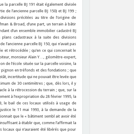
ue la parcelle BJ 191 était également divisée
e de l’ancienne parcelle BJ 150) et BJ 199 ;
divisions précitées au titre de l’origine de
man & Broad, d’une part, un terrain à bâtir
pendant d’un ensemble immobilier cadastré BJ
es plans cadastraux à la suite des divisions
 de l’ancienne parcelle BJ 150, qui n’avait pas
e et rétrocédée ; qu’en ce qui concernait le
apiteur, monsieur Alain Y…, géomètre-expert,
n de l’école située sur la parcelle voisine, la
ur pignon en tréfonds et des fondations ; que
tât, incertitude qui ne pouvait être levée que
ximum de 30 centimètres ; que, dès lors, il y
acle à la rétrocession du terrain ; que, sur la
ent à l’expropriation du 28 février 1995, la
3, le bail de ces locaux utilisés à usage de
justice le 11 mai 1993, à la demande de la
ionnait que le « bâtiment sembl ait avoir été
insuffisant à établir que, comme l’affirmait la
es locaux qui n’auraient été libérés que pour