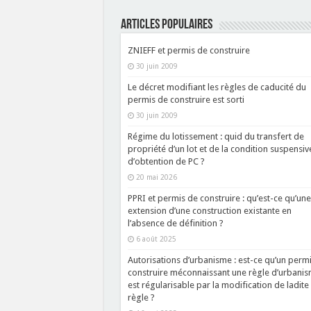
ARTICLES POPULAIRES
ZNIEFF et permis de construire
30 juin 2009
Le décret modifiant les règles de caducité du
permis de construire est sorti
30 juin 2009
Régime du lotissement : quid du transfert de
propriété d’un lot et de la condition suspensiv
d’obtention de PC ?
20 mai 2026
PPRI et permis de construire : qu’est-ce qu’une
extension d’une construction existante en
l’absence de définition ?
6 août 2025
Autorisations d’urbanisme : est-ce qu’un perm
construire méconnaissant une règle d’urbani
est régularisable par la modification de ladite
règle ?