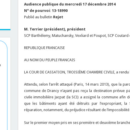
Audience publique du mercredi 17 décembre 2014
N° de pourvoi: 13-18990
Publié au bulletin
Rejet
M. Terrier (président), président
SCP Barthélemy, Matuchansky, Vexliard et Poupot, SCP Coutard e
REPUBLIQUE FRANCAISE
AU NOM DU PEUPLE FRANCAIS
e
LA COUR DE CASSATION, TROISIÈME CHAMBRE CIVILE, a rendu l’a
Attendu, selon l’arrêt attaqué (Paris, 14 mars 2013), que la par
commune de Drancy n’ayant pas reçu la destination prévue par l
civile immobilière Jacpat (la SCI) a assigné la commune afin de
que les bâtiments ayant été détruits par l’expropriant, la
réparation, notamment, du préjudice résultant de l’impossibilité
Sur le premier moyen pris en ses première et deuxième branche