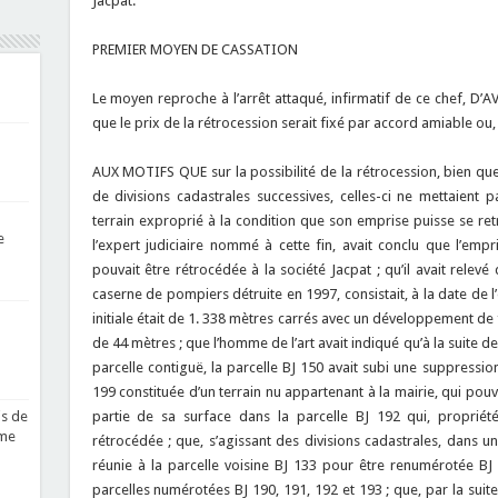
Jacpat.
PREMIER MOYEN DE CASSATION
Le moyen reproche à l’arrêt attaqué, infirmatif de ce chef, D’AV
que le prix de la rétrocession serait fixé par accord amiable ou, 
AUX MOTIFS QUE sur la possibilité de la rétrocession, bien que l
de divisions cadastrales successives, celles-ci ne mettaient 
terrain exproprié à la condition que son emprise puisse se ret
e
l’expert judiciaire nommé à cette fin, avait conclu que l’emp
pouvait être rétrocédée à la société Jacpat ; qu’il avait relevé
caserne de pompiers détruite en 1997, consistait, à la date de l’
initiale était de 1. 338 mètres carrés avec un développement d
de 44 mètres ; que l’homme de l’art avait indiqué qu’à la suite de
parcelle contiguë, la parcelle BJ 150 avait subi une suppression
199 constituée d’un terrain nu appartenant à la mairie, qui pouva
partie de sa surface dans la parcelle BJ 192 qui, proprié
is de
sme
rétrocédée ; que, s’agissant des divisions cadastrales, dans un
réunie à la parcelle voisine BJ 133 pour être renumérotée BJ
parcelles numérotées BJ 190, 191, 192 et 193 ; que, par la suite