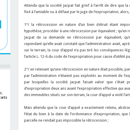
Attendu que la société Jacpat fait grief à l’arrêt de dire que la
fixé à l’amiable ou à défaut par le juge de l’expropriation, alors
1°/ la rétrocession en nature d’un bien détruit étant imposs
hypothèse, procéder à une rétrocession par équivalent ; qu’en 
Jacpat de sa demande en rétrocession par équivalent, qu’u
cependant qu’elle avait constaté que l’administration avait, apr
sur le terrain, la cour d’appel n’a pas tiré les conséquences lé
l’article L. 12-6 du code de l’expropriation pour cause d’utilité pu
2°/ en retenant qu’une rétrocession en nature était possible, pa
par l’administration n’étaient pas exploités au moment de l’e
par lesquelles la société Jacpat faisait valoir que c’étai
d’expropriation deux ans avant l’expropriation effective qui av
t.
des immeubles situés sur son terrain, la cour d’appel a violé l’ar
cats
Mais attendu que la cour d’appel a exactement retenu, abstrac
l’état du bien à la date de l’ordonnance d’expropriation, que 
parcelle ne rendait pas impossible la rétrocession ;