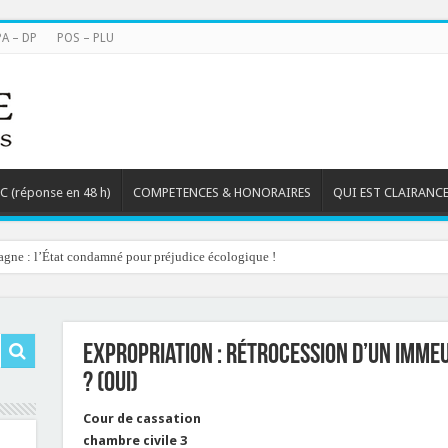
PA – DP
POS – PLU
TC (réponse en 48 h)
COMPETENCES & HONORAIRES
QUI EST CLAIRANCE
agne : l’État condamné pour préjudice écologique !
Expropriation : rétrocession d’un immeu
? (oui)
Cour de cassation
chambre civile 3