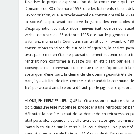
favoriser le projet d’expropriation de la commune ; qu’il re
Domaines du 30 décembre 1992, que les bâtiments étaient délab
l’expropriation, que le procès-verbal de constat dressé le 28 s
la société Jacpat avait conservé la garde des immeubles da
d’expropriation, corroborait ce mauvais état ; que ces constatat
verbal de visite du 25 octobre 1995 cité par le jugement du 1
bâtiment, même si la Cour dans son arrêt du 7 novembre 199
constructions en raison de leur solidité ; qu’ainsi, la société Jacp
avait pas remis en état, ne pouvait utilement soutenir que la t
rendrait non conforme à l’usage qui en était fait par elle, 
conséquence, il convenait de dire que rien ne s’opposait à la r
sorte que, d’une part, la demande de dommages-intérêts de la 
part, il y avait lieu de dire, comme le demandait la commune de 
fixé par accord amiable ou, à défaut, par le juge de l’expropriation (
ALORS, EN PREMIER LIEU, QUE la rétrocession en nature d’un bie
doit, dans une telle hypothèse, procéder à une rétrocession par
débouter la société Jacpat de sa demande en rétrocession par
était possible, cependant qu’elle avait constaté que l’administr
immeubles situés sur le terrain, la cour d’appel n’a pas ti
constatations et a violé l’article L. 12-6 du code de l’expropriatio