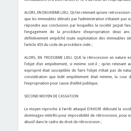
ALORS, EN DEUXIEME LIEU, QU’en retenant qu’une retrocession en
que les immeubles détruits par l’administration n’étaient pas 
répondre aux conclusions par lesquelles la société Jacpat faisai
l’engagement de la procédure d’expropriation deux ans av
définitivement empêché toute exploitation des immeubles situ
l’article 455 du code de procédure civile ;
ALORS, EN TROISIEME LIEU, QUE la rétrocession en nature est
l’objet d’un empiètement, si minime soit-il ; qu’en retenant 
exproprié était susceptible de faire l’objet n’était pas de natu
considération que ledit empiètement était minime, la cour d’
l’expropriation pour cause d’utilité publique.
SECOND MOYEN DE CASSATION
Le moyen reproche à l’arrêt attaqué D’AVOIR débouté la soci
dommages-intérêts pour impossibilité de rétrocession, pour 
abusif dans le cadre du droit de rétrocession ;