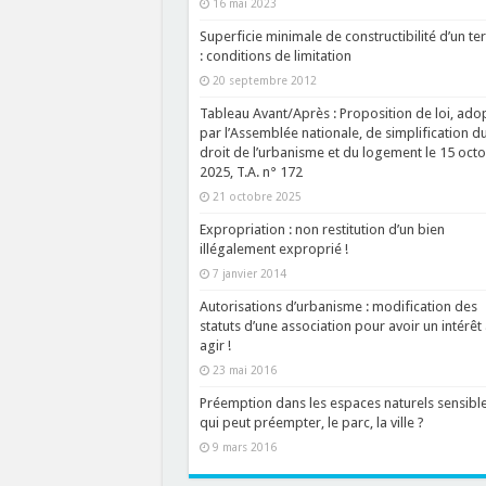
16 mai 2023
Superficie minimale de constructibilité d’un ter
: conditions de limitation
20 septembre 2012
Tableau Avant/Après : Proposition de loi, ado
par l’Assemblée nationale, de simplification d
droit de l’urbanisme et du logement le 15 oct
2025, T.A. n° 172
21 octobre 2025
Expropriation : non restitution d’un bien
illégalement exproprié !
7 janvier 2014
Autorisations d’urbanisme : modification des
statuts d’une association pour avoir un intérêt 
agir !
23 mai 2016
Préemption dans les espaces naturels sensible
qui peut préempter, le parc, la ville ?
9 mars 2016