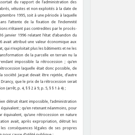
ssortait du rapport de l’administration des
rés, vétustes et non exploités à la date de
eptembre 1995, soit à une période à laquelle
ns l’attente de la fixation de l’indemnité
ions n’étaient pas contredites par le procès-
6 janvier 1996 relatant l’état d’abandon du
6 avait attribué une valeur économique aux
at, qui n’exploitait plus les bâtiments et ne les
ransformation de la parcelle en terrain nu la
rendant impossible la rétrocession ; qu’en
étrocession laquelle était donc possible, de
société Jacpat devait être rejetée, d’autre
Drancy, que le prix de la rétrocession serait
arrêt, p. 4, § § 2 à 9, p. 5, § § 1 à 4) ;
n détruit étant impossible, l’administration
 équivalent ; qu’en retenant néanmoins, pour
 équivalent, qu’une rétrocession en nature
ation avait, après expropriation, détruit les
ré les conséquences légales de ses propres
n pour cause d’utilité publique ;