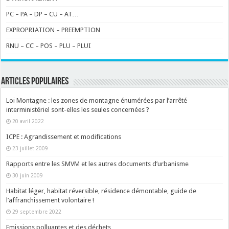
PC – PA – DP – CU – AT…
EXPROPRIATION – PREEMPTION
RNU – CC – POS – PLU – PLUI
ARTICLES POPULAIRES
Loi Montagne : les zones de montagne énumérées par l’arrêté
interministériel sont-elles les seules concernées ?
20 avril 2022
ICPE : Agrandissement et modifications
23 juillet 2009
Rapports entre les SMVM et les autres documents d’urbanisme
30 juin 2009
Habitat léger, habitat réversible, résidence démontable, guide de
l’affranchissement volontaire !
29 septembre 2022
Emissions polluantes et des déchets