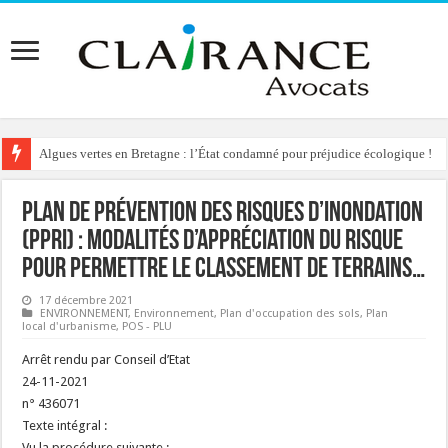
Algues vertes en Bretagne : l’État condamné pour préjudice écologique !
Plan de Prévention des Risques d’Inondation
(PPRI) : modalités d’appréciation du risque
pour permettre le classement de terrains…
17 décembre 2021
ENVIRONNEMENT
,
Environnement
,
Plan d'occupation des sols
,
Plan
local d'urbanisme
,
POS - PLU
Arrêt rendu par Conseil d’Etat
24-11-2021
n° 436071
Texte intégral :
Vu la procédure suivante :