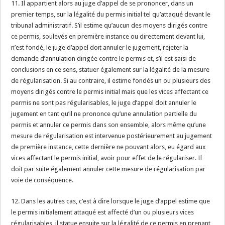
11. Il appartient alors au juge d’appel de se prononcer, dans un
premier temps, sur la légalité du permis initial tel qu’attaqué devant le
tribunal administratif. S’il estime qu’aucun des moyens dirigés contre
ce permis, soulevés en première instance ou directement devant lui,
n’est fondé, le juge d’appel doit annuler le jugement, rejeter la
demande d’annulation dirigée contre le permis et, s’il est saisi de
conclusions en ce sens, statuer également sur la légalité de la mesure
de régularisation. Si au contraire, il estime fondés un ou plusieurs des
moyens dirigés contre le permis initial mais que les vices affectant ce
permis ne sont pas régularisables, le juge d’appel doit annuler le
jugement en tant qu’il ne prononce qu’une annulation partielle du
permis et annuler ce permis dans son ensemble, alors même qu’une
mesure de régularisation est intervenue postérieurement au jugement
de première instance, cette dernière ne pouvant alors, eu égard aux
vices affectant le permis initial, avoir pour effet de le régulariser. Il
doit par suite également annuler cette mesure de régularisation par
voie de conséquence.
12. Dans les autres cas, c’est à dire lorsque le juge d’appel estime que
le permis initialement attaqué est affecté d’un ou plusieurs vices
régularisables, il statue ensuite sur la légalité de ce permis en prenant