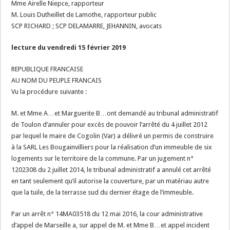
Mme Airelle Niepce, rapporteur
M. Louis Dutheillet de Lamothe, rapporteur public
SCP RICHARD ; SCP DELAMARRE, JEHANNIN, avocats
lecture du vendredi 15 février 2019
REPUBLIQUE FRANCAISE
AU NOM DU PEUPLE FRANCAIS
Vu la procédure suivante :
M. et Mme A…et Marguerite B…ont demandé au tribunal administratif
de Toulon d’annuler pour excès de pouvoir l’arrêté du 4 juillet 2012
par lequel le maire de Cogolin (Var) a délivré un permis de construire
à la SARL Les Bougainvilliers pour la réalisation d’un immeuble de six
logements sur le territoire de la commune. Par un jugement n°
1202308 du 2 juillet 2014, le tribunal administratif a annulé cet arrêté
en tant seulement qu’il autorise la couverture, par un matériau autre
que la tuile, de la terrasse sud du dernier étage de l’immeuble.
Par un arrêt n° 14MA03518 du 12 mai 2016, la cour administrative
d’appel de Marseille a, sur appel de M. et Mme B…et appel incident