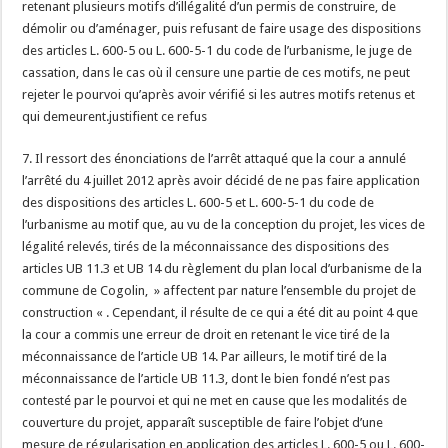
retenant plusieurs motifs d’illégalité d’un permis de construire, de
démolir ou d’aménager, puis refusant de faire usage des dispositions
des articles L. 600-5 ou L. 600-5-1 du code de l’urbanisme, le juge de
cassation, dans le cas où il censure une partie de ces motifs, ne peut
rejeter le pourvoi qu’après avoir vérifié si les autres motifs retenus et
qui demeurent.justifient ce refus
7. Il ressort des énonciations de l’arrêt attaqué que la cour a annulé
l’arrêté du 4 juillet 2012 après avoir décidé de ne pas faire application
des dispositions des articles L. 600-5 et L. 600-5-1 du code de
l’urbanisme au motif que, au vu de la conception du projet, les vices de
légalité relevés, tirés de la méconnaissance des dispositions des
articles UB 11.3 et UB 14 du règlement du plan local d’urbanisme de la
commune de Cogolin, » affectent par nature l’ensemble du projet de
construction « . Cependant, il résulte de ce qui a été dit au point 4 que
la cour a commis une erreur de droit en retenant le vice tiré de la
méconnaissance de l’article UB 14. Par ailleurs, le motif tiré de la
méconnaissance de l’article UB 11.3, dont le bien fondé n’est pas
contesté par le pourvoi et qui ne met en cause que les modalités de
couverture du projet, apparaît susceptible de faire l’objet d’une
mesure de régularisation en application des articles L. 600-5 ou L. 600-