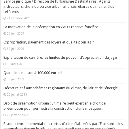
Service juridique / Direction de l’urbanisme Destinataires : Agents
instructeurs, chefs de service urbanisme, secrétaires de mairie, élus
référents
21 octobre 2025
La motivation de la préemption en ZAD / réserve foncière
30 juin 2009
Expropriation, paiement des loyers et qualité pour agir
30 juin 2009
Exploitation de carrière, les limites du pouvoir d’appréciation du juge
15 mars 2011
Quid de la maison à 100.000 euros !
30 juin 2009
Décret relatif aux schémas régionaux du climat, de l’air et de l’énergie
20 juillet 2011
Droit de préemption urbain : un maire peut exercer le droit de
préemption pour permettre la construction d’une mosquée !
26 janvier 2023
Risque environnemental : les cartes d’aléas élaborées par l’Etat sont-elles
attaquables devant le tribunal administratif (recours en annulation)?