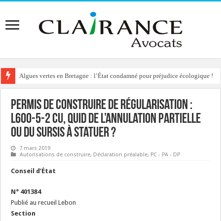
Algues vertes en Bretagne : l’État condamné pour préjudice écologique !
Reconstruction de chalets d’alpage : le préfet condamné à délivrer l’autoris
Permis de construire de régularisation :
L600-5-2 CU, quid de l’annulation partielle
ou du sursis à statuer ?
7 mars 2019
Autorisations de construire
,
Déclaration préalable
,
PC - PA - DP
Conseil d’État
N° 401384
Publié au recueil Lebon
Section