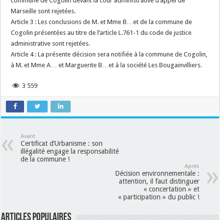
commune de Cogolin devant la cour administrative d’appel de
Marseille sont rejetées.
Article 3 : Les conclusions de M. et Mme B…et de la commune de
Cogolin présentées au titre de l’article L.761-1 du code de justice
administrative sont rejetées.
Article 4 : La présente décision sera notifiée à la commune de Cogolin,
à M. et Mme A… et Marguerite B…et à la société Les Bougainvilliers.
3 559
Avant
Certificat d’Urbanisme : son
illégalité engage la responsabilité
de la commune !
Après
Décision environnementale :
attention, il faut distinguer
« concertation » et
« participation » du public !
Articles populaires