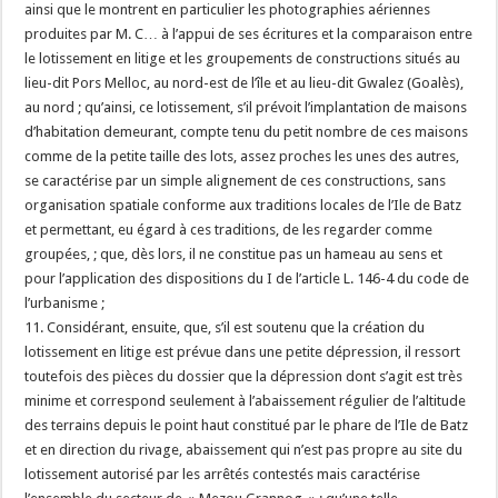
ainsi que le montrent en particulier les photographies aériennes
produites par M. C… à l’appui de ses écritures et la comparaison entre
le lotissement en litige et les groupements de constructions situés au
lieu-dit Pors Melloc, au nord-est de l’île et au lieu-dit Gwalez (Goalès),
au nord ; qu’ainsi, ce lotissement, s’il prévoit l’implantation de maisons
d’habitation demeurant, compte tenu du petit nombre de ces maisons
comme de la petite taille des lots, assez proches les unes des autres,
se caractérise par un simple alignement de ces constructions, sans
organisation spatiale conforme aux traditions locales de l’Ile de Batz
et permettant, eu égard à ces traditions, de les regarder comme
groupées, ; que, dès lors, il ne constitue pas un hameau au sens et
pour l’application des dispositions du I de l’article L. 146-4 du code de
l’urbanisme ;
11. Considérant, ensuite, que, s’il est soutenu que la création du
lotissement en litige est prévue dans une petite dépression, il ressort
toutefois des pièces du dossier que la dépression dont s’agit est très
minime et correspond seulement à l’abaissement régulier de l’altitude
des terrains depuis le point haut constitué par le phare de l’Ile de Batz
et en direction du rivage, abaissement qui n’est pas propre au site du
lotissement autorisé par les arrêtés contestés mais caractérise