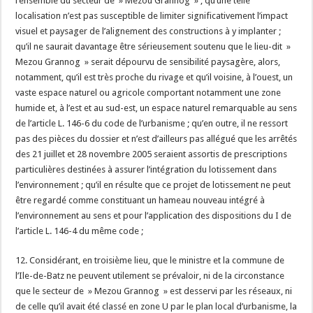
l’ensemble du secteur de » Mezou Grannog » ; qu’une telle
localisation n’est pas susceptible de limiter significativement l’impact
visuel et paysager de l’alignement des constructions à y implanter ;
qu’il ne saurait davantage être sérieusement soutenu que le lieu-dit »
Mezou Grannog » serait dépourvu de sensibilité paysagère, alors,
notamment, qu’il est très proche du rivage et qu’il voisine, à l’ouest, un
vaste espace naturel ou agricole comportant notamment une zone
humide et, à l’est et au sud-est, un espace naturel remarquable au sens
de l’article L. 146-6 du code de l’urbanisme ; qu’en outre, il ne ressort
pas des pièces du dossier et n’est d’ailleurs pas allégué que les arrêtés
des 21 juillet et 28 novembre 2005 seraient assortis de prescriptions
particulières destinées à assurer l’intégration du lotissement dans
l’environnement ; qu’il en résulte que ce projet de lotissement ne peut
être regardé comme constituant un hameau nouveau intégré à
l’environnement au sens et pour l’application des dispositions du I de
l’article L. 146-4 du même code ;
12. Considérant, en troisième lieu, que le ministre et la commune de
l’Ile-de-Batz ne peuvent utilement se prévaloir, ni de la circonstance
que le secteur de » Mezou Grannog » est desservi par les réseaux, ni
de celle qu’il avait été classé en zone U par le plan local d’urbanisme, la