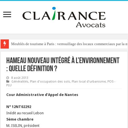
Meublés de tourisme à Paris : verrouillage des locaux commerciaux par la ma
Permis de construire : le recours abusif sanctionné par une amende ! Peut-o
Hameau nouveau intégré à l’environnement
: quelle définition ?
8 août 2013
Généralités
,
Plan d'occupation des sols
,
Plan local d'urbanisme
,
POS -
PLU
Cour Administrative d’Appel de Nantes
N° 12NT02292
Inédit au recueil Lebon
5ème chambre
M. ISELIN, président