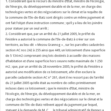
1. Considérant que le recours du ministre d’Etat, ministre de l’écologie,
de l’énergie, du développement durable et de la mer, en charge des
technologies vertes et des négociations sur le climat et la requête de
la commune de l’Ile-de-Batz sont dirigés contre un même jugement et
ont fait l’objet d’une instruction commune ; qu’il y a lieu de les joindre
pour statuer par un seul arrêt ;
2. Considérant que, par un arrêté du 21 juillet 2005, le préfet du
Finistère a autorisé la commune de l’Ile-de-Batz à créer sur son
territoire, au lieu-dit » Mezou Grannog « , sur les parcelles cadastrées
section AC nos 242 à 255 ainsi que 449, un lotissement d’une superficie
de 5 134 m2 comprenant cinq lots destinés à accueillir des maisons
d’habitation et d’une superficie hors oeuvre nette maximale de 1 250
m2 ; que, par un arrêté du 28 novembre 2005, le préfet du Finistère a
autorisé une modification de ce lotissement, afin d’en exclure la
parcelle cadastrée section AC n° 261, dont il ne ressort pas de l’arrêté
du 21 juillet 2005 qu’elle était au nombre de celles primitivement
incluses dans ce lotissement ; que le ministre d’Etat, ministre de
l’écologie, de l’énergie, du développement durable et de la mer, en
charge des technologies vertes et des négociations sur le climat et la
commune de l’Ile-de-Batz relèvent appel du jugement par lequel,
statuant à la demande de M. C…, le tribunal administratif de Rennes a