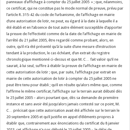
panneaux d’affichage à compter du 25 juillet 2005 » ; que, néanmoins,
ce certificat, qui ne constitue pas le mode normal de preuve, prévu par
l’article R. 315-42 du code de l’urbanisme, de l’affichage en mairie
d’une autorisation de lotir, ne peut, eu égard à la date à laquelle il a
été établi et en l’absence de tout autre élément susceptible d’apporter
la preuve de l’effectivité comme de la date de l’affichage en mairie de
l’arrêté du 21 juillet 2005, être regardé comme probant, alors, en
outre, qu’il n’a été présenté qu’à la suite d’une mesure d’instruction
tendant à la production, le cas échéant, d’un extrait du registre
chronologique mentionné ci-dessus et que M. C… fait valoir qu’il ne
saurait, à lui seul, suffire à établir la preuve de l’affichage en mairie de
cette autorisation de lotir ; que, par suite, l’affichage par extrait en
mairie de cette autorisation de lotir à compter du 25 juillet 2005 ne
peut être tenu pour établi ; qu’il en résulte qu’alors même que, comme
l’affirme le même certificat, l’affichage sur le terrain aurait débuté dès
le 25 juillet 2005 – alors pourtant que, dès sa demande de première
instance et sans avoir été jusqu’alors jamais contesté sur ce point, M.
C… précisait que cette autorisation avait été affichée sur le terrain le
20 septembre 2005 et qu’il justifie en appel d’éléments propres à
établir que, contrairement aux énonciations du certificat du 8 janvier
2013, cet affichage n’a pas débuté le 25 juillet 2005 -, le délai de