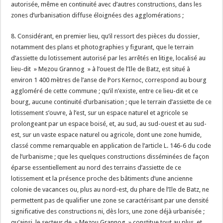
autorisée, même en continuité avec d’autres constructions, dans les
zones d’urbanisation diffuse éloignées des agglomérations ;
8. Considérant, en premier lieu, qu’il ressort des pièces du dossier,
notamment des plans et photographies y figurant, que le terrain
d’assiette du lotissement autorisé par les arrêtés en litige, localisé au
lieu-dit » Mezou Grannog » à l’ouest de l’Ile de Batz, est situé à
environ 1 400 mètres de l’anse de Pors Kernoc, correspond au bourg
aggloméré de cette commune ; qu’il n’existe, entre ce lieu-dit et ce
bourg, aucune continuité d’urbanisation ; que le terrain d’assiette de ce
lotissement s’ouvre, à l’est, sur un espace naturel et agricole se
prolongeant par un espace boisé, et, au sud, au sud-ouest et au sud-
est, sur un vaste espace naturel ou agricole, dont une zone humide,
classé comme remarquable en application de l’article L. 146-6 du code
de l’urbanisme ; que les quelques constructions disséminées de façon
éparse essentiellement au nord des terrains d’assiette de ce
lotissement et la présence proche des bâtiments d’une ancienne
colonie de vacances ou, plus au nord-est, du phare de l’Ile de Batz, ne
permettent pas de qualifier une zone se caractérisant par une densité
significative des constructions ni, dès lors, une zone déjà urbanisée ;
qu’ainsi, le secteur de » Mezou Grannog » constitue tout au plus, et