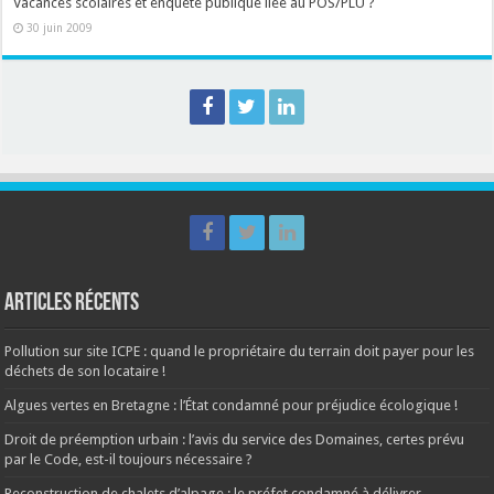
Vacances scolaires et enquête publique liée au POS/PLU ?
30 juin 2009
Articles récents
Pollution sur site ICPE : quand le propriétaire du terrain doit payer pour les
déchets de son locataire !
Algues vertes en Bretagne : l’État condamné pour préjudice écologique !
Droit de préemption urbain : l’avis du service des Domaines, certes prévu
par le Code, est-il toujours nécessaire ?
Reconstruction de chalets d’alpage : le préfet condamné à délivrer