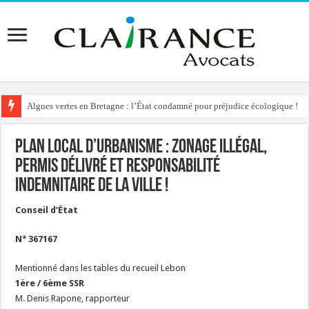
Algues vertes en Bretagne : l’État condamné pour préjudice écologique !
Reconstruction de chalets d’alpage : le préfet condamné à délivrer l’autoris
Plan Local d’Urbanisme : zonage illégal,
permis délivré et responsabilité
indemnitaire de la ville !
Conseil d’État
N° 367167
Mentionné dans les tables du recueil Lebon
1ère / 6ème SSR
M. Denis Rapone, rapporteur