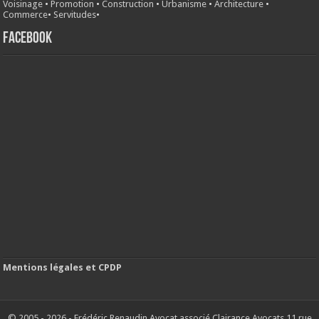
Voisinage
•
Promotion
•
Construction
•
Urbanisme
•
Architecture
•
Commerce
•
Servitudes
•
FACEBOOK
Mentions légales et CPDP
© 2005 - 2026 - Frédéric Renaudin Avocat associé Clairance Avocats 11 rue