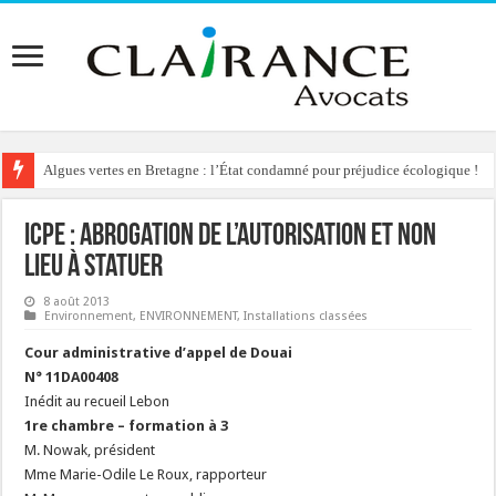
Algues vertes en Bretagne : l’État condamné pour préjudice écologique !
Reconstruction de chalets d’alpage : le préfet condamné à délivrer l’autoris
ICPE : abrogation de l’autorisation et non
lieu à statuer
8 août 2013
Environnement
,
ENVIRONNEMENT
,
Installations classées
Cour administrative d’appel de Douai
N° 11DA00408
Inédit au recueil Lebon
1re chambre – formation à 3
M. Nowak, président
Mme Marie-Odile Le Roux, rapporteur