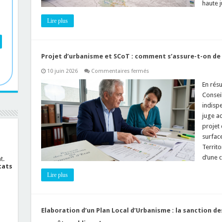
nécessaire
haute j
?
Lire plus
Projet d’urbanisme et SCoT : comment s’assure-t-on de l
sur
10 juin 2026
Commentaires fermés
Projet
d’urbanisme
En résu
et
Conseil
SCoT
:
indisp
comment
juge ad
s’assure-
t-
projet
on
de
surfac
leur
Territo
compatibilité
juridique
d’une 
t.
?
cats
Lire plus
Elaboration d’un Plan Local d’Urbanisme : la sanction de