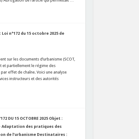
gé) Abrogation de l’article qui permettait …
 Loi n°172 du 15 octobre 2025 de
ment sur les documents d’urbanisme (SCOT,
nt et partiellement le régime des
par effet de chaîne. Voici une analyse
vices instructeurs et des autorités
72 DU 15 OCTOBRE 2025 Objet :
— Adaptation des pratiques des
ion de l’urbanisme Destinataires :