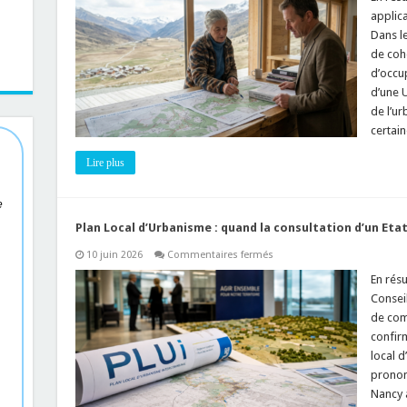
d’Urbanisme
applica
(PLU)
et
Dans l
Unité
de cohé
Touristique
Nouvelle
d’occup
(UTN)
:
d’une U
de l’u
certain
Lire plus
e
Plan Local d’Urbanisme : quand la consultation d’un Etat
sur
10 juin 2026
Commentaires fermés
Plan
Local
En résu
d’Urbanisme
Conseil
:
quand
de com
la
confirm
consultation
d’un
local d
Etat
voisin
pronon
est-
Nancy 
elle