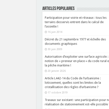
ARTICLES POPULAIRES
Participation pour voirie et réseaux : tous les
terrains desservis entrent dans le calcul de
l’assiette !
16 juin 2014
Décret du 21 septembre 1977 et échelle des
documents graphiques
30 juin 2009
Autorisation d’exploiter une surface agricole :
notion de « preneur en place » du code rural e
la pêche maritime !
20 janvier 2026
Article L442-14 du Code de l’urbanisme :
lotissement, quelles sont les limites de la
cristallisation des règles d’urbanisme ?
17 octobre 2019
Travaux sur existant : une participation pour 
réalisation de stationnement est-elle possible 