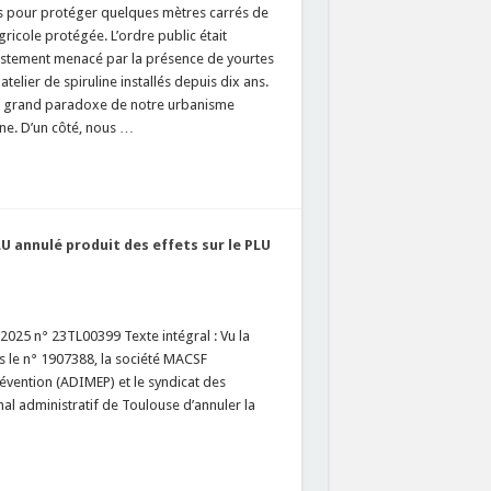
s pour protéger quelques mètres carrés de
ricole protégée. L’ordre public était
stement menacé par la présence de yourtes
 atelier de spiruline installés depuis dix ans.
le grand paradoxe de notre urbanisme
e. D’un côté, nous …
LU annulé produit des effets sur le PLU
2025 n° 23TL00399 Texte intégral : Vu la
s le n° 1907388, la société MACSF
évention (ADIMEP) et le syndicat des
al administratif de Toulouse d’annuler la