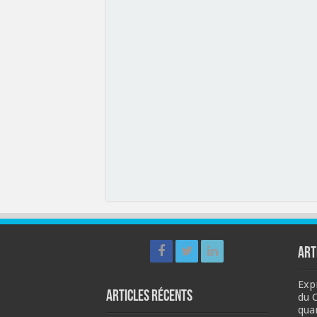
ART
Expr
Articles récents
du 
qua