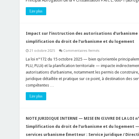
Principal Abrogation de la « Cristallisation » Art. L. 600-1 (abro
octobre
2025
(simplification
Lire plus
du
droit
de
l’urbanisme)
relatifs
aux
Impact sur l’instruction des autorisations d’urbanisme :
recours
contentieux
simplification du droit de l’urbanisme et du logement
(autorisations
d’urbanisme
sur
21 octobre 2025
Commentaires fermés
–
Impact
PLU
sur
La loi n°172 du 15 octobre 2025 — bien qu’orientée principale
–
l’instruction
exception
PLU, PLUi) et la planification territoriale — impacte indirecteme
des
d’illégalité)
autorisations
autorisations d’urbanisme, notamment les permis de construire, 
d’urbanisme
juridique détaillée et pratique sur ce point, à destination des ser
:
Loi
compétentes …
n°172
du
15
Lire plus
octobre
2025
de
simplification
du
NOTE JURIDIQUE INTERNE — MISE EN ŒUVRE DE LA LOI n°1
droit
de
Simplification du droit de l’urbanisme et du logement 
l’urbanisme
et
services urbanisme Émetteur : Service juridique / Direct
du