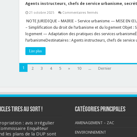
logement
Agents instructeurs, chefs de service urbanisme, secrét
sur
21 octobre 2025
Commentaires fermés
NOTE
JURIDIQUE
️ NOTE JURIDIQUE – MAIRIE – Service urbanisme — MISE EN Œ
INTERNE
– Simplification du droit de l’urbanisme et du logement Objet : S
—
MISE
logement — Adaptation des pratiques des services urbanismeÉmet
EN
l’urbanismeDestinataires : Agents instructeurs, chefs de servic
ŒUVRE
DE
LA
Lire plus
LOI
n°172
DU
15
1
2
3
4
5
»
10
...
OCTOBRE
Dernier
2025
Objet
:
Simplification
du
droit
de
l’urbanisme
et
du
ICLES TIRES AU SORT !
CATÉGORIES PRINCIPALES
logement
—
Adaptation
opriation : avis irrégulier
AMENAGEMENT – ZAC
des
Commissaire Enquêteur
pratiques
des
ENVIRONNEMENT
nd les plans de la DUP sont
services