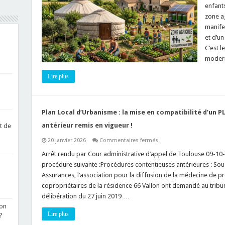
en
enfant
2026
zone ag
:
l’arme
manife
de
l’article
et d’un
L.
C’est 
481-
1
modern
CU
(amende,
mise
Lire plus
en
demeure,
etc.),
le
TA
Plan Local d’Urbanisme : la mise en compatibilité d’un P
de
Montpellier
antérieur remis en vigueur !
t de
annule
TOUT
sur
20 janvier 2026
Commentaires fermés
au
Plan
nom
Local
Arrêt rendu par Cour administrative d’appel de Toulouse 09-10-
des
d’Urbanisme
droits
procédure suivante :Procédures contentieuses antérieures : Sou
:
de
la
l’Homme
Assurances, l’association pour la diffusion de la médecine de pr
mise
!
copropriétaires de la résidence 66 Vallon ont demandé au tribun
en
compatibilité
délibération du 27 juin 2019 …
d’un
PLU
non
annulé
Lire plus
?
produit
des