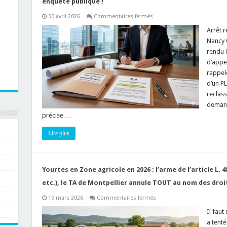
enquête publique !
sur
30 avril 2026
Commentaires fermés
Elaboration
d’un
Arrêt 
Plan
Nancy 
Local
d’Urbanisme
rendu l
:
d’appe
la
sanction
rappele
des
modifications
d’un P
« politiques »
reclas
après
enquête
deman
publique
précise …
!
Lire plus
Yourtes en Zone agricole en 2026 : l’arme de l’article L
etc.), le TA de Montpellier annule TOUT au nom des droi
sur
19 mars 2026
Commentaires fermés
Yourtes
en
Il faut
Zone
a tenté
agricole