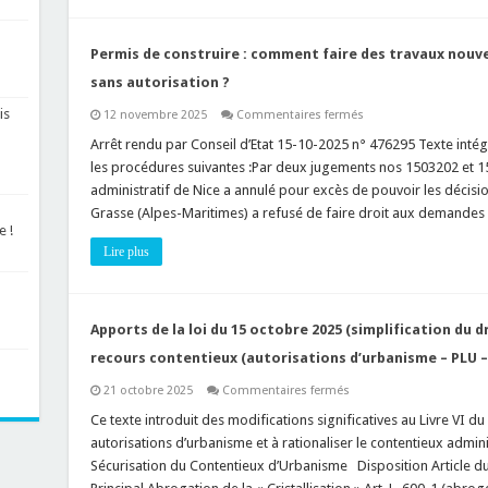
effets
sur
le
Permis de construire : comment faire des travaux nouv
PLU
antérieur
sans autorisation ?
remis
en
vigueur
is
sur
12 novembre 2025
Commentaires fermés
!
Permis
de
Arrêt rendu par Conseil d’Etat 15-10-2025 n° 476295 Texte intégr
construire
les procédures suivantes :Par deux jugements nos 1503202 et 15
:
comment
administratif de Nice a annulé pour excès de pouvoir les décisio
faire
Grasse (Alpes-Maritimes) a refusé de faire droit aux demande
des
travaux
e !
nouveaux
Lire plus
sur
une
construction
transformée
sans
autorisation
Apports de la loi du 15 octobre 2025 (simplification du d
?
recours contentieux (autorisations d’urbanisme – PLU – 
sur
21 octobre 2025
Commentaires fermés
Apports
de
Ce texte introduit des modifications significatives au Livre VI du
la
autorisations d’urbanisme et à rationaliser le contentieux admin
loi
du
Sécurisation du Contentieux d’Urbanisme Disposition Article du 
15