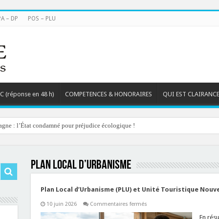
PA – DP
POS – PLU
TC (réponse en 48 h)
COMPETENCES & HONORAIRES
QUI EST CLAIRANCE
agne : l’État condamné pour préjudice écologique !
Plan local d’urbanisme
Plan Local d’Urbanisme (PLU) et Unité Touristique Nouve
sur
10 juin 2026
Commentaires fermés
Plan
Local
En résu