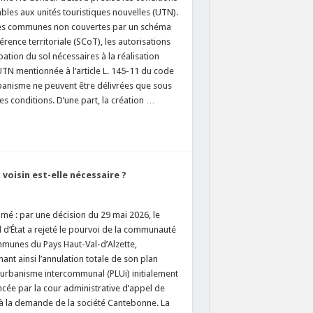
bles aux unités touristiques nouvelles (UTN).
es communes non couvertes par un schéma
rence territoriale (SCoT), les autorisations
ation du sol nécessaires à la réalisation
TN mentionnée à l’article L. 145-11 du code
rbanisme ne peuvent être délivrées que sous
es conditions. D’une part, la création …
 voisin est-elle nécessaire ?
mé : par une décision du 29 mai 2026, le
 d’État a rejeté le pourvoi de la communauté
munes du Pays Haut-Val-d’Alzette,
ant ainsi l’annulation totale de son plan
’urbanisme intercommunal (PLUi) initialement
cée par la cour administrative d’appel de
à la demande de la société Cantebonne. La