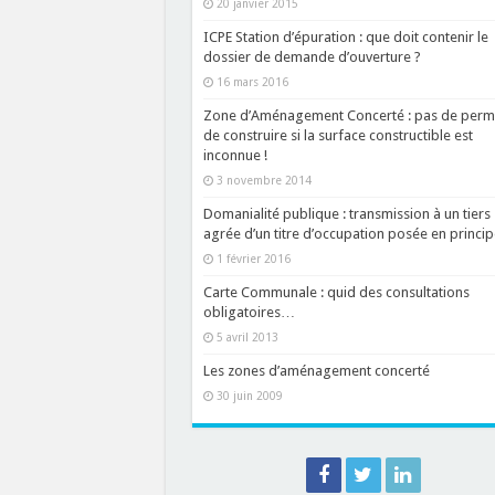
20 janvier 2015
ICPE Station d’épuration : que doit contenir le
dossier de demande d’ouverture ?
16 mars 2016
Zone d’Aménagement Concerté : pas de perm
de construire si la surface constructible est
inconnue !
3 novembre 2014
Domanialité publique : transmission à un tiers
agrée d’un titre d’occupation posée en princip
1 février 2016
Carte Communale : quid des consultations
obligatoires…
5 avril 2013
Les zones d’aménagement concerté
30 juin 2009