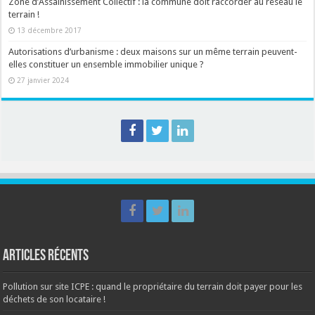
Zone d’Assainissement Collectif : la commune doit raccorder au réseau le
terrain !
13 décembre 2017
Autorisations d’urbanisme : deux maisons sur un même terrain peuvent-
elles constituer un ensemble immobilier unique ?
27 janvier 2024
Articles récents
Pollution sur site ICPE : quand le propriétaire du terrain doit payer pour les
déchets de son locataire !