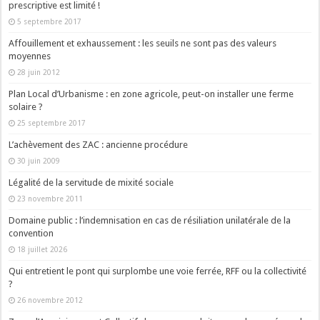
prescriptive est limité !
5 septembre 2017
Affouillement et exhaussement : les seuils ne sont pas des valeurs
moyennes
28 juin 2012
Plan Local d’Urbanisme : en zone agricole, peut-on installer une ferme
solaire ?
25 septembre 2017
L’achèvement des ZAC : ancienne procédure
30 juin 2009
Légalité de la servitude de mixité sociale
23 novembre 2011
Domaine public : l’indemnisation en cas de résiliation unilatérale de la
convention
18 juillet 2026
Qui entretient le pont qui surplombe une voie ferrée, RFF ou la collectivité
?
26 novembre 2012