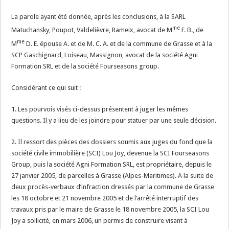
La parole ayant été donnée, après les conclusions, à la SARL
me
Matuchansky, Poupot, Valdelièvre, Rameix, avocat de M
F. B., de
me
M
D. E. épouse A. et de M. C. A. et de la commune de Grasse et à la
SCP Gaschignard, Loiseau, Massignon, avocat de la société Agni
Formation SRL et de la société Fourseasons group.
Considérant ce qui suit :
1. Les pourvois visés ci-dessus présentent à juger les mêmes
questions. Il y a lieu de les joindre pour statuer par une seule décision.
2. Il ressort des pièces des dossiers soumis aux juges du fond que la
société civile immobilière (SCI) Lou Joy, devenue la SCI Fourseasons
Group, puis la société Agni Formation SRL, est propriétaire, depuis le
27 janvier 2005, de parcelles à Grasse (Alpes-Maritimes). A la suite de
deux procès-verbaux d’infraction dressés par la commune de Grasse
les 18 octobre et 21 novembre 2005 et de l’arrêté interruptif des
travaux pris par le maire de Grasse le 18 novembre 2005, la SCI Lou
Joy a sollicité, en mars 2006, un permis de construire visant à