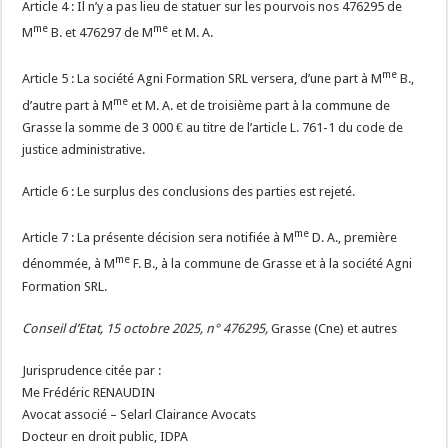
Article 4 : Il n’y a pas lieu de statuer sur les pourvois nos 476295 de
me
me
M
B. et 476297 de M
et M. A.
me
Article 5 : La société Agni Formation SRL versera, d’une part à M
B.,
me
d’autre part à M
et M. A. et de troisième part à la commune de
Grasse la somme de 3 000 € au titre de l’article L. 761-1 du code de
justice administrative.
Article 6 : Le surplus des conclusions des parties est rejeté.
me
Article 7 : La présente décision sera notifiée à M
D. A., première
me
dénommée, à M
F. B., à la commune de Grasse et à la société Agni
Formation SRL.
Conseil d’Etat, 15 octobre 2025, n° 476295,
Grasse (Cne) et autres
Jurisprudence citée par :
Me Frédéric RENAUDIN
Avocat associé – Selarl Clairance Avocats
Docteur en droit public, IDPA