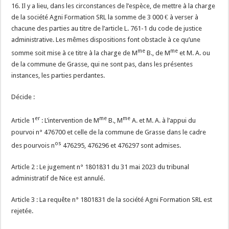
16. Il y a lieu, dans les circonstances de l’espèce, de mettre à la charge
de la société Agni Formation SRL la somme de 3 000 € à verser à
chacune des parties au titre de l’article L. 761-1 du code de justice
administrative. Les mêmes dispositions font obstacle à ce qu’une
me
me
somme soit mise à ce titre à la charge de M
B., de M
et M. A. ou
de la commune de Grasse, qui ne sont pas, dans les présentes
instances, les parties perdantes.
Décide :
er
me
me
Article 1
: L’intervention de M
B., M
A. et M. A. à l’appui du
pourvoi n° 476700 et celle de la commune de Grasse dans le cadre
os
des pourvois n
476295, 476296 et 476297 sont admises.
Article 2 : Le jugement n° 1801831 du 31 mai 2023 du tribunal
administratif de Nice est annulé.
Article 3 : La requête n° 1801831 de la société Agni Formation SRL est
rejetée.