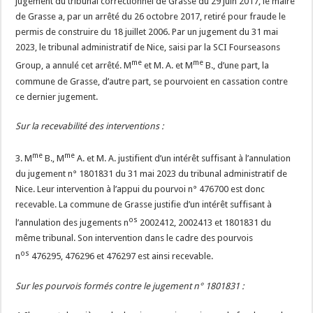
jugement du tribunal correctionnel de Grasse du 29 juin 2017, le maire
de Grasse a, par un arrêté du 26 octobre 2017, retiré pour fraude le
permis de construire du 18 juillet 2006. Par un jugement du 31 mai
2023, le tribunal administratif de Nice, saisi par la SCI Fourseasons
me
me
Group, a annulé cet arrêté. M
et M. A. et M
B., d’une part, la
commune de Grasse, d’autre part, se pourvoient en cassation contre
ce dernier jugement.
Sur la recevabilité des interventions :
me
me
3. M
B., M
A. et M. A. justifient d’un intérêt suffisant à l’annulation
du jugement n° 1801831 du 31 mai 2023 du tribunal administratif de
Nice. Leur intervention à l’appui du pourvoi n° 476700 est donc
recevable. La commune de Grasse justifie d’un intérêt suffisant à
os
l’annulation des jugements n
2002412, 2002413 et 1801831 du
même tribunal. Son intervention dans le cadre des pourvois
os
n
476295, 476296 et 476297 est ainsi recevable.
Sur les pourvois formés contre le jugement n° 1801831 :