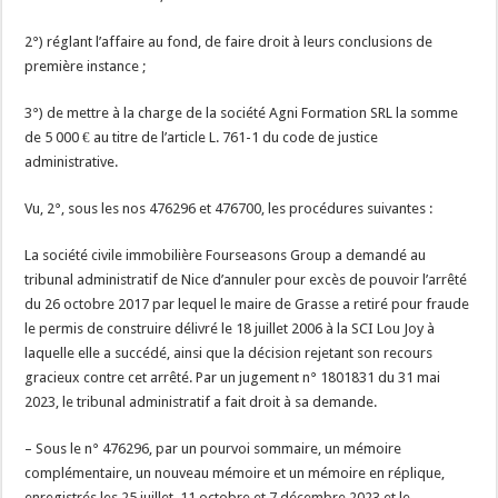
2°) réglant l’affaire au fond, de faire droit à leurs conclusions de
première instance ;
3°) de mettre à la charge de la société Agni Formation SRL la somme
de 5 000 € au titre de l’article L. 761-1 du code de justice
administrative.
Vu, 2°, sous les nos 476296 et 476700, les procédures suivantes :
La société civile immobilière Fourseasons Group a demandé au
tribunal administratif de Nice d’annuler pour excès de pouvoir l’arrêté
du 26 octobre 2017 par lequel le maire de Grasse a retiré pour fraude
le permis de construire délivré le 18 juillet 2006 à la SCI Lou Joy à
laquelle elle a succédé, ainsi que la décision rejetant son recours
gracieux contre cet arrêté. Par un jugement n° 1801831 du 31 mai
2023, le tribunal administratif a fait droit à sa demande.
– Sous le n° 476296, par un pourvoi sommaire, un mémoire
complémentaire, un nouveau mémoire et un mémoire en réplique,
enregistrés les 25 juillet, 11 octobre et 7 décembre 2023 et le