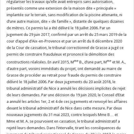
régulariser les travaux qu’elle avait entrepris sans autorisation,
présentés comme une extension de la maison dite « principale »
implantée sur le terrain, sans modification de la piscine attenante, ni
d’une autre maison, dite « de famille », distante de quelques dizaines
de mètres. Ce permis lui a été délivré le 18 juillet 2006. Par un
jugement du 29 juin 2017, confirmé par un arrêt du 25 mars 2019 de la
cour d’appel d’Aix-en-Provence et par un arrêt du 8 décembre 2020
de la Cour de cassation, le tribunal correctionnel de Grasse a jugé ce
permis de construire frauduleux et prononcé la démolition des
me
me
constructions réalisées. En avril 2015, M
B., d’une part, M
et M. A.,
d’autre part, voisins immédiats du projet, ont demandé au maire de
Grasse de procéder au retrait pour fraude du permis de construire
délivré le 18 juillet 2006. Par deux jugements du 20 août 2018, le
tribunal administratif de Nice a annulé les décisions implicites de rejet
de leurs demandes. Par une décision du 19 juin 2020, le Conseil d’Etat
a annulé les articles 1er, 2 et 4 de ces jugements et renvoyé les affaires
devant le tribunal administratif de Nice dans cette mesure. Par deux
nouveaux jugements du 31 mai 2023, contre lesquels Mme B… et
Mme et M. A. se pourvoient en cassation, le tribunal administratif a
rejeté leurs demandes. Dans l’intervalle, tirant les conséquences du