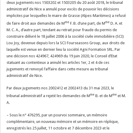
deux jugements nos 1503202 et 1503205 du 20 août 2018, le tribunal
administratif de Nice a annulé pour excès de pouvoir les décisions
implicites par lesquelles le maire de Grasse (Alpes-Maritimes) a refusé
me
me
de faire droit aux demandes de M
F. B. d’une part, de M
D. A. et
M. C. A., d’autre part, tendant au retrait pour fraude du permis de
construire délivré le 18 juillet 2006 à la société civile immobilière (SCI)
Lou Joy, devenue depuis lors la SCI Fourseasons Group, aux droits de
laquelle est venue en dernier lieu la société Agni Formation SRL. Par
une décision nos 424967, 424969 du 19 juin 2020, le Conseil d’Etat
statuant au contentieux a annulé les articles 1er, 2 et 4 de ces
jugements et renvoyé l’affaire dans cette mesure au tribunal
administratif de Nice.
Par deux jugements nos 2002412 et 2002413 du 31 mai 2023, le
me
me
tribunal administratif a rejeté les demandes de M
B. et de M
et M.
A.
– Sous le n° 476295, par un pourvoi sommaire, un mémoire
complémentaire, un nouveau mémoire et un mémoire en réplique,
enregistrés les 25 juillet, 11 octobre et 7 décembre 2023 et le