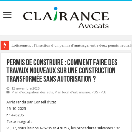
Lotissement : l’insertion d’un permis d’aménager entre deux permis neutralis
Meublés de tourisme à Paris : verrouillage des locaux commerciaux par la ma
Permis de construire : comment faire des
travaux nouveaux sur une construction
transformée sans autorisation ?
12 novembre 2025
Plan d'occupation des sols
,
Plan local d'urbanisme
,
POS - PLU
Arrêt rendu par Conseil d’Etat
15-10-2025
n° 476295
Texte intégral :
Vu, 1°, sous les nos 476295 et 476297, les procédures suivantes :Par