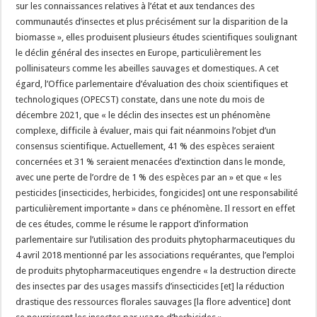
sur les connaissances relatives à l’état et aux tendances des
communautés d’insectes et plus précisément sur la disparition de la
biomasse », elles produisent plusieurs études scientifiques soulignant
le déclin général des insectes en Europe, particulièrement les
pollinisateurs comme les abeilles sauvages et domestiques. A cet
égard, l’Office parlementaire d’évaluation des choix scientifiques et
technologiques (OPECST) constate, dans une note du mois de
décembre 2021, que « le déclin des insectes est un phénomène
complexe, difficile à évaluer, mais qui fait néanmoins l’objet d’un
consensus scientifique. Actuellement, 41 % des espèces seraient
concernées et 31 % seraient menacées d’extinction dans le monde,
avec une perte de l’ordre de 1 % des espèces par an » et que « les
pesticides [insecticides, herbicides, fongicides] ont une responsabilité
particulièrement importante » dans ce phénomène. Il ressort en effet
de ces études, comme le résume le rapport d’information
parlementaire sur l’utilisation des produits phytopharmaceutiques du
4 avril 2018 mentionné par les associations requérantes, que l’emploi
de produits phytopharmaceutiques engendre « la destruction directe
des insectes par des usages massifs d’insecticides [et] la réduction
drastique des ressources florales sauvages [la flore adventice] dont