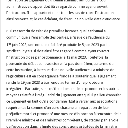
formation de jugement du tribunal administratif ou de la cour
administrative d’appel doit être regardé comme ayant rouvert
l’instruction. Il lui appartient dans tous les cas de clore l’instruction
ainsi rouverte et, le cas échéant, de fixer une nouvelle date d’audience.
6. Il ressort du dossier de première instance que le tribunal a
communiqué à l’ensemble des parties, à l’issue de l’audience du
er
1
juin 2023, une note en délibéré produite le 5 juin 2023 par le
syndicat Phyteis. Il doit ainsi être regardé comme ayant rouvert
l’instruction close par ordonnance le 12 mai 2023. Toutefois, la
poursuite du débat contradictoire n’a pas donné lieu, au terme de
cette instruction, à la tenue d’une nouvelle audience. La ministre de
l’agriculture est en conséquence fondée à soutenir que le jugement
rendu le 29 juin 2023 a été rendu au terme d’une procédure
irrégulière. Par suite, sans qu’il soit besoin de se prononcer les autres
moyens relatifs à l’irrégularité du jugement attaqué, il y a lieu d’annuler
ce jugement en tant qu’il a condamné l’Etat à verser aux associations
requérantes la somme d’un euro chacune en réparation de leur
préjudice moral et prononcé une mesure d’injonction à l’encontre de la
Première ministre et des ministres compétents, de statuer par la voie
de l’évocation dans la limite des conclusions précitées de la ministre