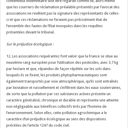
contentieux indemnitaire doit être regardé comme lié, alors même
que les courriers de réclamation préalable présentés par l’avocat des
associations ne revêtent pas la signature des représentants de celles-
ci et que ces réclamations ne feraient pas précisément état de
l’ensemble des fautes de l’Etat invoquées dans les requêtes
présentées devant le tribunal.
Sur le préjudice écologique :
12. Les associations requérantes font valoir que la France se situe au
neuvième rang européen pour l’utilisation des pesticides, avec 3,7 kg
par hectare et que, répandus de façon répétée sur les sols dans
lesquels ils se fixent, les produits phytopharmaceutiques sont
également transportés par voie atmosphérique, qu’ils sont entraînés
par lixiviation et ruissellement et s’infiltrent dans les eaux souterraines,
de sorte que la pollution par ces substances actives présente un
caractère généralisé, chronique et durable et représente une atteinte
non négligeable aux bénéfices collectifs tirés par l’homme de
l’environnement. Selon elles, cette pollution agrochimique a le
caractère d’un préjudice écologique au sens des dispositions
précitées de l’article 1247 du code civil.