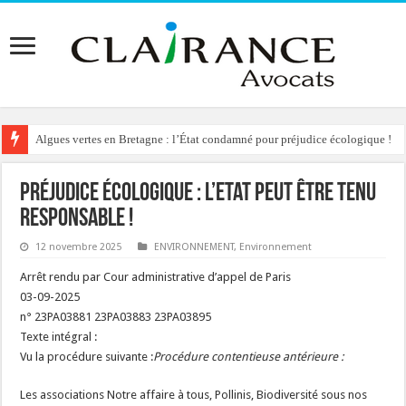
Algues vertes en Bretagne : l’État condamné pour préjudice écologique !
Reconstruction de chalets d’alpage : le préfet condamné à délivrer l’autoris
Préjudice écologique : l’Etat peut être tenu
responsable !
12 novembre 2025
ENVIRONNEMENT
,
Environnement
Arrêt rendu par Cour administrative d’appel de Paris
03-09-2025
n° 23PA03881 23PA03883 23PA03895
Texte intégral :
Vu la procédure suivante :
Procédure contentieuse antérieure :
Les associations Notre affaire à tous, Pollinis, Biodiversité sous nos