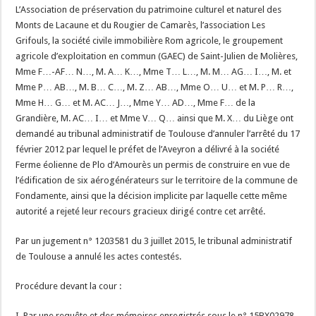
L’Association de préservation du patrimoine culturel et naturel des
Monts de Lacaune et du Rougier de Camarès, l’association Les
Grifouls, la société civile immobilière Rom agricole, le groupement
agricole d’exploitation en commun (GAEC) de Saint-Julien de Molières,
Mme F…-AF… N…, M. A… K…, Mme T… L…, M. M… AG… I…, M. et
Mme P… AB…, M. B… C…, M. Z… AB…, Mme O… U… et M. P… R…,
Mme H… G… et M. AC… J…, Mme Y… AD…, Mme F… de la
Grandière, M. AC… I… et Mme V… Q… ainsi que M. X… du Liège ont
demandé au tribunal administratif de Toulouse d’annuler l’arrêté du 17
février 2012 par lequel le préfet de l’Aveyron a délivré à la société
Ferme éolienne de Plo d’Amourès un permis de construire en vue de
l’édification de six aérogénérateurs sur le territoire de la commune de
Fondamente, ainsi que la décision implicite par laquelle cette même
autorité a rejeté leur recours gracieux dirigé contre cet arrêté.
Par un jugement n° 1203581 du 3 juillet 2015, le tribunal administratif
de Toulouse a annulé les actes contestés.
Procédure devant la cour :
I. Par une requête et des mémoires enregistrés sous le n° 15BX02978