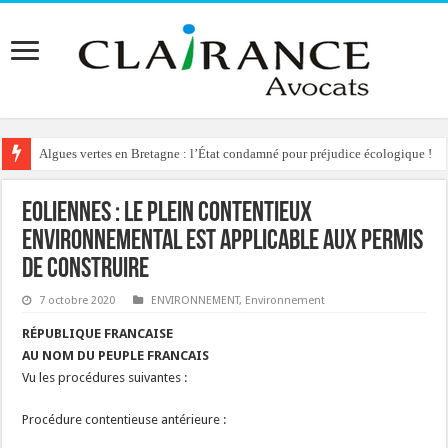
Algues vertes en Bretagne : l’État condamné pour préjudice écologique !
Reconstruction de chalets d’alpage : le préfet condamné à délivrer l’autoris
EOLIENNES : le plein contentieux
environnemental est applicable aux permis
de construire
7 octobre 2020
ENVIRONNEMENT
,
Environnement
RÉPUBLIQUE FRANCAISE
AU NOM DU PEUPLE FRANCAIS
Vu les procédures suivantes :
Procédure contentieuse antérieure :