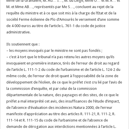
Mme de la Grandière, M. AG… I…, M. du Liège, Mme U… et M. R… et
M. et Mme AB…, représentés par Me S…, concluent au rejet de la
requête du ministre et à ce que soit mis à la charge de l’Etat et de la
société Ferme éolienne de Plo d’Amourès le versement d’une somme
de 4 000 euros au titre de l’article L. 761-1 du code de justice
administrative.
Ils soutiennent que :
– les moyens invoqués par le ministre ne sont pas fondés ;
– c’est à tort que le tribunal n’a pas retenu les autres moyens qu’ils
invoquaient en première instance, tirés de l’erreur de droit au regard
de l’article L. 111-1-2 du code de l’urbanisme et de l’article L. 124-2 du
même code, de l’erreur de droit quant à l’opposabilité de la zone de
développement de l’éolien, de ce que le préfet s’est cru lié par l’avis de
la commission d’enquête, et par celui de la commission
départementale de la nature, des paysages et des sites, de ce que le
préfet a mal interprété cet avis, des insuffisances de l’étude d’impact,
de l’absence d’évaluation des incidences Natura 2000, de l’erreur
manifeste d’appréciation au titre des articles R. 111-21, R. 111-2, R.
111-14 et R. 111-15 du code de l’urbanisme et de l’absence de
demande de dérogation aux interdictions mentionnées à l’article L.