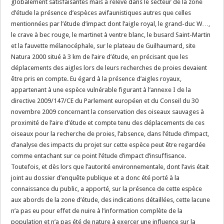
globalement satisfaisantes mais a relevé dans le secteur de la zone
d’étude la présence d’espèces avifaunistiques autres que celles
mentionnées par l’étude d’impact dont l’aigle royal, le grand-duc W…,
le crave à bec rouge, le martinet à ventre blanc, le busard Saint-Martin
et la fauvette mélanocéphale, sur le plateau de Guilhaumard, site
Natura 2000 situé à 3 km de l’aire d’étude, en précisant que les
déplacements des aigles lors de leurs recherches de proies devaient
être pris en compte. Eu égard à la présence d’aigles royaux,
appartenant à une espèce vulnérable figurant à l’annexe I de la
directive 2009/147/CE du Parlement européen et du Conseil du 30
novembre 2009 concernant la conservation des oiseaux sauvages à
proximité de l’aire d’étude et compte tenu des déplacements de ces
oiseaux pour la recherche de proies, l’absence, dans l’étude d’impact,
d’analyse des impacts du projet sur cette espèce peut être regardée
comme entachant sur ce point l’étude d’impact d’insuffisance.
Toutefois, et dès lors que l’autorité environnementale, dont l’avis était
joint au dossier d’enquête publique et a donc été porté à la
connaissance du public, a apporté, sur la présence de cette espèce
aux abords de la zone d’étude, des indications détaillées, cette lacune
n’a pas eu pour effet de nuire à l’information complète de la
population et n’a pas été de nature à exercer une influence sur la