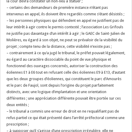
la cour devra constater un non-lieu à statuer ;
– certains des demandeurs de première instance n’étant pas
intervenus en appel, ils doivent être regardés comme s’étant désistés ;
– les personnes physiques qui défendent en appel ne justifient pas de
leur intérêt à agir contre le permis contesté ; l’association Les Grifouls
ne justifie pas davantage d’un intérêt à agir ; le GAEC de Saint-Julien de
Molières, eu égard à son objet, ne peut se prévaloir de la visibilité du
projet ; compte tenu de la distance, cette visibilité n’existe pas ;
– contrairement à ce qu’a jugé le tribunal, le préfet pouvait légalement,
eu égard au caractère dissociable du point de vue physique et
fonctionnel des ouvrages concernés, autoriser la construction des
éoliennes E1 à E6 tout en refusant celle des éoliennes E9 à E13, d’autant
que les deux groupes d’éoliennes, qui constituent le parc d’Amourès
et le parc de Faujol, sont depuis l’origine du projet parfaitement
distincts, avec une logique d’implantation et une orientation
différentes ; une appréciation différente pouvait être portée sur ces
deux entités ;
– le tribunal a commis une erreur de droit en ne requalifiant pas de
refus partiel ce qui était présenté dans l’arrêté préfectoral comme une
prescription ;
– à supposer qu’il s’agisse d’une prescription irrégulière, elle ne