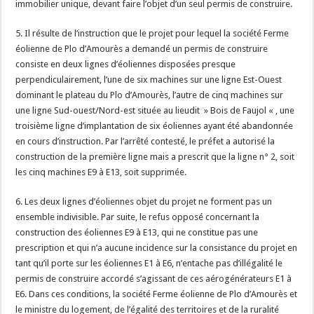
immobilier unique, devant faire l’objet d’un seul permis de construire.
5. Il résulte de l’instruction que le projet pour lequel la société Ferme
éolienne de Plo d’Amourès a demandé un permis de construire
consiste en deux lignes d’éoliennes disposées presque
perpendiculairement, l’une de six machines sur une ligne Est-Ouest
dominant le plateau du Plo d’Amourès, l’autre de cinq machines sur
une ligne Sud-ouest/Nord-est située au lieudit » Bois de Faujol « , une
troisième ligne d’implantation de six éoliennes ayant été abandonnée
en cours d’instruction. Par l’arrêté contesté, le préfet a autorisé la
construction de la première ligne mais a prescrit que la ligne n° 2, soit
les cinq machines E9 à E13, soit supprimée.
6. Les deux lignes d’éoliennes objet du projet ne forment pas un
ensemble indivisible. Par suite, le refus opposé concernant la
construction des éoliennes E9 à E13, qui ne constitue pas une
prescription et qui n’a aucune incidence sur la consistance du projet en
tant qu’il porte sur les éoliennes E1 à E6, n’entache pas d’illégalité le
permis de construire accordé s’agissant de ces aérogénérateurs E1 à
E6. Dans ces conditions, la société Ferme éolienne de Plo d’Amourès et
le ministre du logement, de l’égalité des territoires et de la ruralité