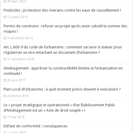
28 mars 2022
Pesticides : protection des riverains contre les eaux de ruissellement !
12 juillet 2019
Permis de construire : refuser un projet après avoir calculé la somme des
risques !
3 décembre 2014
Art. L.600-9 du code de l’urbanisme : comment surseoir à statuer pour
régulariser un vice entachant un document d’urbanisme ?
31 décembre 2020
Aménagement : apprécier la constructibilité limitée et l’urbanisation en
continuité !
25 avril 2017
Plan Local d’Urbanisme : à quel moment précis devient-il exécutoire ?
24 février 2015
Le « projet stratégique et opérationnel » d’un Établissement Public
d’Aménagement est un « Acte de droit souple » !
13 mai 2019
Défaut de conformité : conséquences
1 juillet 2009