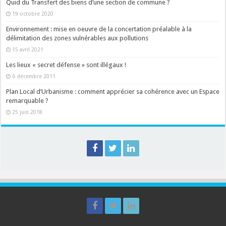
Quid du Transfert des biens d’une section de commune ?
19 octobre 2020
Environnement : mise en oeuvre de la concertation préalable à la
délimitation des zones vulnérables aux pollutions
15 avril 2021
Les lieux « secret défense » sont illégaux !
6 décembre 2011
Plan Local d’Urbanisme : comment apprécier sa cohérence avec un Espace
remarquable ?
25 juin 2018