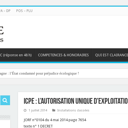
PA – DP
POS – PLU
TC (réponse en 48 h)
COMPETENCES & HONORAIRES
QUI EST CLAIRANCE
agne : l’État condamné pour préjudice écologique !
ICPE : l’autorisation unique d’exploitat
1 juillet 2014
Installations classées
JORF n°0104 du 4 mai 2014 page 7654
texte n° 1
DECRET