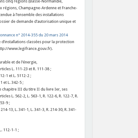
dans cinq régions (Basse-Normandie,
eux régions, Champagne-Ardenne et Franche-
endue à l’ensemble des installations
dossier de demande d’autorisation unique et
onnance n° 2014-355 du 20 mars 2014
 d’installations classées pour la protection
http://www.legifrance.gouv.fr).
rable et de l’énergie,
ticles L. 111-23 et R. 111-38 ;
12-1 et L. 5112-2 ;
 et L. 342-5 ;
chapitre III du titre II du livre Ier, ses
articles L. 562-2, L. 563-1, R. 122-6, R. 122-7, R.
53-9 ;
 214-13, L. 341-1, L. 341-3, R. 214-30, R. 341-
. 112-1-1 ;