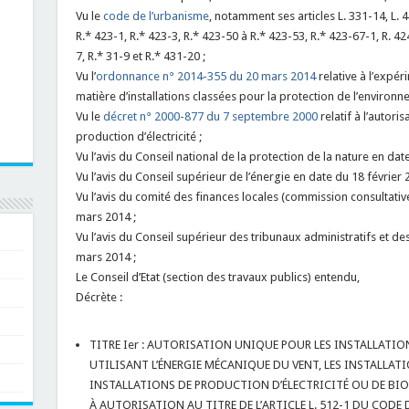
Vu le
code de l’urbanisme
, notamment ses articles L. 331-14, L. 42
R.* 423-1, R.* 423-3, R.* 423-50 à R.* 423-53, R.* 423-67-1, R. 42
7, R.* 31-9 et R.* 431-20 ;
Vu l’
ordonnance n° 2014-355 du 20 mars 2014
relative à l’expér
matière d’installations classées pour la protection de l’environn
Vu le
décret n° 2000-877 du 7 septembre 2000
relatif à l’autoris
production d’électricité ;
Vu l’avis du Conseil national de la protection de la nature en date
Vu l’avis du Conseil supérieur de l’énergie en date du 18 février 
Vu l’avis du comité des finances locales (commission consultati
mars 2014 ;
Vu l’avis du Conseil supérieur des tribunaux administratifs et d
mars 2014 ;
Le Conseil d’Etat (section des travaux publics) entendu,
Décrète :
TITRE Ier : AUTORISATION UNIQUE POUR LES INSTALLATIO
UTILISANT L’ÉNERGIE MÉCANIQUE DU VENT, LES INSTALLAT
INSTALLATIONS DE PRODUCTION D’ÉLECTRICITÉ OU DE BI
À AUTORISATION AU TITRE DE L’ARTICLE L. 512-1 DU CODE