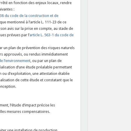
 arrêté en fonction des enjeux locaux, rendre
ivantes :
1-38 du code de la construction et de
que mentionné à l’article L. 111-23 de ce
e son avis sur la prise en compte, au stade de
ues prévues par l’
article L. 563-1 du code de
r un plan de prévention des risques naturels
niers approuvés, ou rendus immédiatement
 de l’environnement
, ou par un plan de
éalisation d’une étude préalable permettant
n ou d’exploitation, une attestation établie
éalisation de cette étude et constatant que le
onception.
ment, l’étude d’impact précise les
tuelles mesures compensatoires.
iter une installation de production