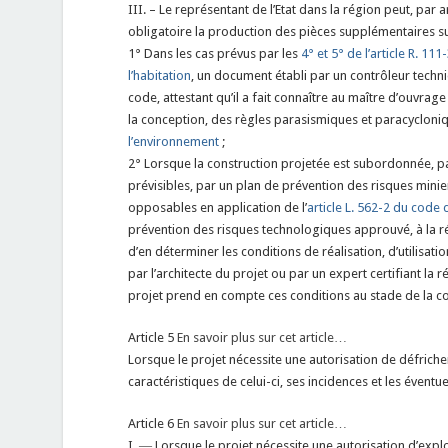
III. – Le représentant de l’Etat dans la région peut, par
obligatoire la production des pièces supplémentaires su
1° Dans les cas prévus par les
4° et 5° de l’article R. 11
l’habitation
, un document établi par un contrôleur techni
code, attestant qu’il a fait connaître au maître d’ouvrag
la conception, des règles parasismiques et paracycloniq
l’environnement
;
2° Lorsque la construction projetée est subordonnée, pa
prévisibles, par un plan de prévention des risques mi
opposables en application de l’
article L. 562-2 du code
prévention des risques technologiques approuvé, à la r
d’en déterminer les conditions de réalisation, d’utilisatio
par l’architecte du projet ou par un expert certifiant la r
projet prend en compte ces conditions au stade de la c
Article 5
En savoir plus sur cet article…
Lorsque le projet nécessite une autorisation de défriche
caractéristiques de celui-ci, ses incidences et les éven
Article 6
En savoir plus sur cet article…
I. ― Lorsque le projet nécessite une autorisation d’explo