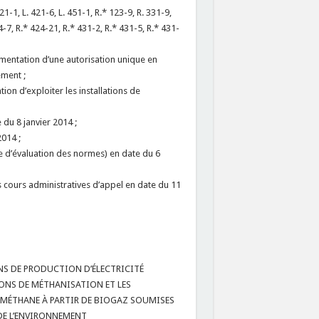
1-1, L. 421-6, L. 451-1, R.* 123-9, R. 331-9,
4-7, R.* 424-21, R.* 431-2, R.* 431-5, R.* 431-
imentation d’une autorisation unique en
ement ;
ation d’exploiter les installations de
 du 8 janvier 2014 ;
2014 ;
ve d’évaluation des normes) en date du 6
es cours administratives d’appel en date du 11
NS DE PRODUCTION D’ÉLECTRICITÉ
IONS DE MÉTHANISATION ET LES
OMÉTHANE À PARTIR DE BIOGAZ SOUMISES
 DE L’ENVIRONNEMENT