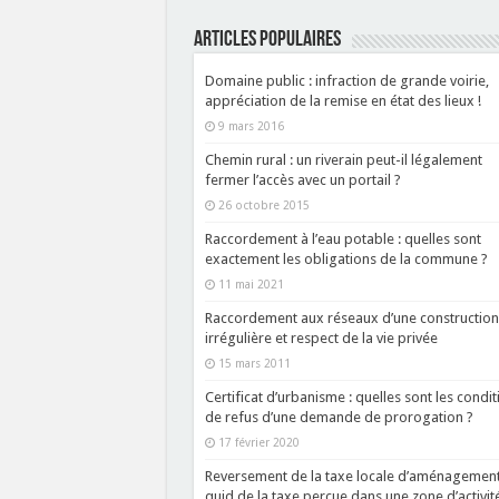
ARTICLES POPULAIRES
Domaine public : infraction de grande voirie,
appréciation de la remise en état des lieux !
9 mars 2016
Chemin rural : un riverain peut-il légalement
fermer l’accès avec un portail ?
26 octobre 2015
Raccordement à l’eau potable : quelles sont
exactement les obligations de la commune ?
11 mai 2021
Raccordement aux réseaux d’une construction
irrégulière et respect de la vie privée
15 mars 2011
Certificat d’urbanisme : quelles sont les condit
de refus d’une demande de prorogation ?
17 février 2020
Reversement de la taxe locale d’aménagement
quid de la taxe perçue dans une zone d’activit