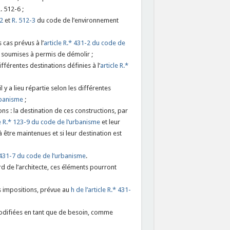
. 512-6 ;
2
et
R. 512-3
du code de l’environnement
s cas prévus à l’
article R.* 431-2 du code de
s soumises à permis de démolir ;
fférentes destinations définies à l’
article R.*
 y a lieu répartie selon les différentes
rbanisme
;
ns : la destination de ces constructions, par
le R.* 123-9 du code de l’urbanisme
et leur
 être maintenues et si leur destination est
* 431-7 du code de l’urbanisme
.
rd de l’architecte, ces éléments pourront
s impositions, prévue au
h de l’article R.* 431-
odifiées en tant que de besoin, comme