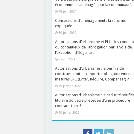
économiques aménagée par la communauté
18 juin 2021
Concessions d’aménagement : la réforme
expliquée
30 juin 2009
Autorisations d’urbanisme et PLU : les conditi
du contentieux de l’abrogation par la voie de
l’exception d’illégalité !
7 avril 2021
Autorisations d’urbanisme : le permis de
construire doit-il comporter obligatoirement 
mesures ERC (Eviter, Réduire, Compenser) ?
19 janvier 2022
Autorisations d’urbanisme : la caducité notifié
titulaire doit être précédée d’une procédure
contradictoire !
10 juillet 2023