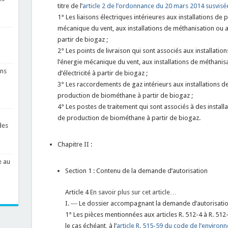
titre de l’
article 2 de l’ordonnance du 20 mars 2014 susvisé
1° Les liaisons électriques intérieures aux installations de pr
mécanique du vent, aux installations de méthanisation ou au
partir de biogaz ;
2° Les points de livraison qui sont associés aux installations
l’énergie mécanique du vent, aux installations de méthanis
ons
d’électricité à partir de biogaz ;
3° Les raccordements de gaz intérieurs aux installations de
production de biométhane à partir de biogaz ;
4° Les postes de traitement qui sont associés à des installa
de production de biométhane à partir de biogaz.
des
Chapitre II :
e au
Section 1 : Contenu de la demande d’autorisation
Article 4
En savoir plus sur cet article…
I. ― Le dossier accompagnant la demande d’autorisati
1° Les pièces mentionnées aux articles R. 512-4 à R. 512-6
le cas échéant, à l’
article R. 515-59 du code de l’environ