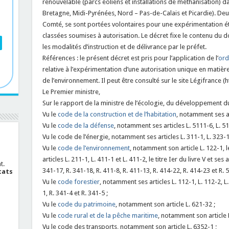
renouvelable (parcs éoliens et installations de méthanisation) 
Bretagne, Midi-Pyrénées, Nord – Pas-de-Calais et Picardie). D
Comté, se sont portées volontaires pour une expérimentation ét
classées soumises à autorisation. Le décret fixe le contenu du 
les modalités d’instruction et de délivrance par le préfet.
Références : le présent décret est pris pour l’application de l’
ord
relative à l’expérimentation d’une autorisation unique en matière
de l’environnement. Il peut être consulté sur le site Légifrance (
Le Premier ministre,
Sur le rapport de la ministre de l’écologie, du développement du
Vu le
code de la construction et de l’habitation
, notamment ses ar
Vu le
code de la défense
, notamment ses articles L. 5111-6, L. 51
Vu le code de l’énergie, notamment ses articles L. 311-1, L. 323-11
Vu le
code de l’environnement
, notamment son article L. 122-1, le 
articles L. 211-1, L. 411-1 et L. 411-2, le titre Ier du livre V et ses 
t.
341-17, R. 341-18, R. 411-8, R. 411-13, R. 414-22, R. 414-23 et R. 5
cats
Vu le
code forestier
, notamment ses articles L. 112-1, L. 112-2, L.
1, R. 341-4 et R. 341-5 ;
Vu le
code du patrimoine
, notamment son article L. 621-32 ;
Vu le
code rural et de la pêche maritime
, notamment son article L
Vu le code des transports, notamment son article L. 6352-1 ;