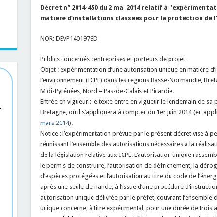
Décret n° 2014-450 du 2 mai 2014 relatif à l’expérimenta
matière d’installations classées pour la protection de
NOR: DEVP1401979D
Publics concernés : entreprises et porteurs de projet.
Objet : expérimentation d’une autorisation unique en matière d’i
l’environnement (ICPE) dans les régions Basse-Normandie, Br
Midi-Pyrénées, Nord – Pas-de-Calais et Picardie.
Entrée en vigueur : le texte entre en vigueur le lendemain de sa p
e
Bretagne, où il s’appliquera à compter du 1er juin 2014 (en appli
mars 2014
).
Notice : l’expérimentation prévue par le présent décret vise à p
réunissant l’ensemble des autorisations nécessaires à la réalisat
de la législation relative aux ICPE. L’autorisation unique rassemb
le permis de construire, l’autorisation de défrichement, la déroga
d’espèces protégées et l’autorisation au titre du code de l’énergi
après une seule demande, à l’issue d’une procédure d’instructio
autorisation unique délivrée par le préfet, couvrant l’ensemble d
unique concerne, à titre expérimental, pour une durée de trois a