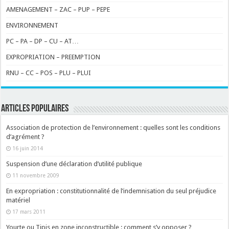
AMENAGEMENT – ZAC – PUP – PEPE
ENVIRONNEMENT
PC – PA – DP – CU – AT…
EXPROPRIATION – PREEMPTION
RNU – CC – POS – PLU – PLUI
ARTICLES POPULAIRES
Association de protection de l’environnement : quelles sont les conditions
d’agrément ?
16 juin 2014
Suspension d’une déclaration d’utilité publique
11 novembre 2009
En expropriation : constitutionnalité de l’indemnisation du seul préjudice
matériel
17 mars 2011
Yourte ou Tipis en zone inconstructible : comment s’y opposer ?