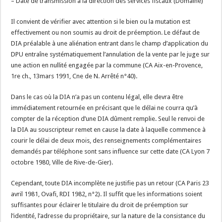
– Date de transmission à la direction des services fiscaux (Domaine)
Il convient de vérifier avec attention si le bien ou la mutation est
effectivement ou non soumis au droit de préemption. Le défaut de
DIA préalable à une aliénation entrant dans le champ d’application du
DPU entraîne systématiquement l’annulation de la vente par le juge sur
une action en nullité engagée par la commune (CA Aix-en-Provence,
1re ch., 13mars 1991, Cne de N. Arrêté n°40).
Dans le cas où la DIA n’a pas un contenu légal, elle devra être
immédiatement retournée en précisant que le délai ne courra qu’à
compter de la réception d’une DIA dûment remplie. Seul le renvoi de
la DIA au souscripteur remet en cause la date à laquelle commence à
courir le délai de deux mois, des renseignements complémentaires
demandés par téléphone sont sans influence sur cette date (CA Lyon 7
octobre 1980, Ville de Rive-de-Gier).
Cependant, toute DIA incomplète ne justifie pas un retour (CA Paris 23
avril 1981, Ovafi, RDI 1982, n°2). Il suffit que les informations soient
suffisantes pour éclairer le titulaire du droit de préemption sur
l’identité, l’adresse du propriétaire, sur la nature de la consistance du