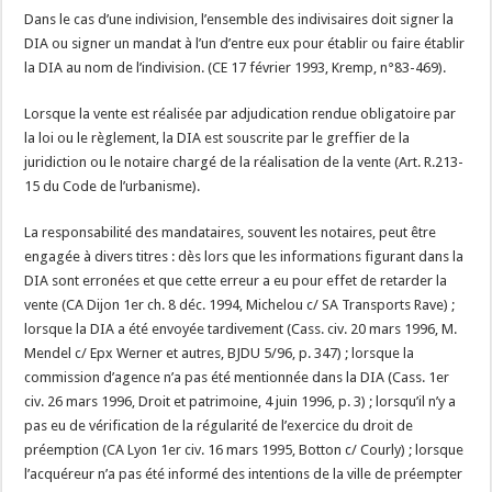
Dans le cas d’une indivision, l’ensemble des indivisaires doit signer la
DIA ou signer un mandat à l’un d’entre eux pour établir ou faire établir
la DIA au nom de l’indivision. (CE 17 février 1993, Kremp, n°83-469).
Lorsque la vente est réalisée par adjudication rendue obligatoire par
la loi ou le règlement, la DIA est souscrite par le greffier de la
juridiction ou le notaire chargé de la réalisation de la vente (Art. R.213-
15 du Code de l’urbanisme).
La responsabilité des mandataires, souvent les notaires, peut être
engagée à divers titres : dès lors que les informations figurant dans la
DIA sont erronées et que cette erreur a eu pour effet de retarder la
vente (CA Dijon 1er ch. 8 déc. 1994, Michelou c/ SA Transports Rave) ;
lorsque la DIA a été envoyée tardivement (Cass. civ. 20 mars 1996, M.
Mendel c/ Epx Werner et autres, BJDU 5/96, p. 347) ; lorsque la
commission d’agence n’a pas été mentionnée dans la DIA (Cass. 1er
civ. 26 mars 1996, Droit et patrimoine, 4 juin 1996, p. 3) ; lorsqu’il n’y a
pas eu de vérification de la régularité de l’exercice du droit de
préemption (CA Lyon 1er civ. 16 mars 1995, Botton c/ Courly) ; lorsque
l’acquéreur n’a pas été informé des intentions de la ville de préempter