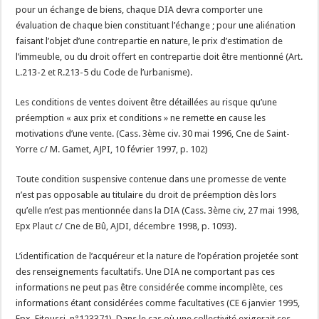
pour un échange de biens, chaque DIA devra comporter une
évaluation de chaque bien constituant l’échange ; pour une aliénation
faisant l’objet d’une contrepartie en nature, le prix d’estimation de
l’immeuble, ou du droit offert en contrepartie doit être mentionné (Art.
L.213-2 et R.213-5 du Code de l’urbanisme).
Les conditions de ventes doivent être détaillées au risque qu’une
préemption « aux prix et conditions » ne remette en cause les
motivations d’une vente. (Cass. 3ème civ. 30 mai 1996, Cne de Saint-
Yorre c/ M. Gamet, AJPI, 10 février 1997, p. 102)
Toute condition suspensive contenue dans une promesse de vente
n’est pas opposable au titulaire du droit de préemption dès lors
qu’elle n’est pas mentionnée dans la DIA (Cass. 3ème civ, 27 mai 1998,
Epx Plaut c/ Cne de Bû, AJDI, décembre 1998, p. 1093).
L’identification de l’acquéreur et la nature de l’opération projetée sont
des renseignements facultatifs. Une DIA ne comportant pas ces
informations ne peut pas être considérée comme incomplète, ces
informations étant considérées comme facultatives (CE 6 janvier 1995,
Epx. Fitoussi, n°123371). Dans le cas où une collectivité exigerait ces