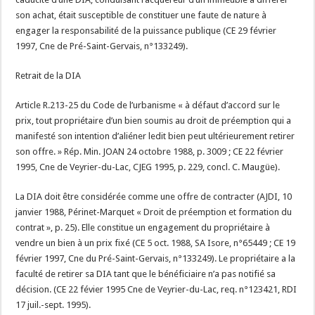
son achat, était susceptible de constituer une faute de nature à
engager la responsabilité de la puissance publique (CE 29 février
1997, Cne de Pré-Saint-Gervais, n°133249).
Retrait de la DIA
Article R.213-25 du Code de l’urbanisme « à défaut d’accord sur le
prix, tout propriétaire d’un bien soumis au droit de préemption qui a
manifesté son intention d’aliéner ledit bien peut ultérieurement retirer
son offre. » Rép. Min. JOAN 24 octobre 1988, p. 3009 ; CE 22 février
1995, Cne de Veyrier-du-Lac, CJEG 1995, p. 229, concl. C. Maugüe).
La DIA doit être considérée comme une offre de contracter (AJDI, 10
janvier 1988, Périnet-Marquet « Droit de préemption et formation du
contrat », p. 25). Elle constitue un engagement du propriétaire à
vendre un bien à un prix fixé (CE 5 oct. 1988, SA Isore, n°65449 ; CE 19
février 1997, Cne du Pré-Saint-Gervais, n°133249). Le propriétaire a la
faculté de retirer sa DIA tant que le bénéficiaire n’a pas notifié sa
décision. (CE 22 févier 1995 Cne de Veyrier-du-Lac, req. n°123421, RDI
17 juil.-sept. 1995).