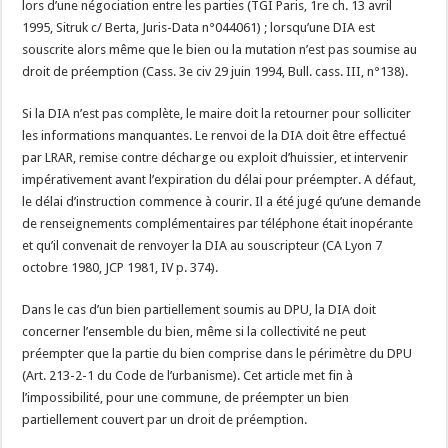
lors d’une négociation entre les parties (TGI Paris, 1re ch. 13 avril
1995, Sitruk c/ Berta, Juris-Data n°044061) ; lorsqu’une DIA est
souscrite alors même que le bien ou la mutation n’est pas soumise au
droit de préemption (Cass. 3e civ 29 juin 1994, Bull. cass. III, n°138).
Si la DIA n’est pas complète, le maire doit la retourner pour solliciter
les informations manquantes. Le renvoi de la DIA doit être effectué
par LRAR, remise contre décharge ou exploit d’huissier, et intervenir
impérativement avant l’expiration du délai pour préempter. A défaut,
le délai d’instruction commence à courir. Il a été jugé qu’une demande
de renseignements complémentaires par téléphone était inopérante
et qu’il convenait de renvoyer la DIA au souscripteur (CA Lyon 7
octobre 1980, JCP 1981, IV p. 374).
Dans le cas d’un bien partiellement soumis au DPU, la DIA doit
concerner l’ensemble du bien, même si la collectivité ne peut
préempter que la partie du bien comprise dans le périmètre du DPU
(Art. 213-2-1 du Code de l’urbanisme). Cet article met fin à
l’impossibilité, pour une commune, de préempter un bien
partiellement couvert par un droit de préemption.