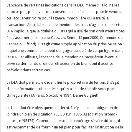
L’absence de certaines indications dans la DIA, même si la loi ne les
impose pas, peut avoir des conséquences fâcheuses pour le vendeur
ou l’acquéreur, voire pour l’agence immobilière qui a traité la
transaction. Ainsi, l’absence de mention des frais d’agence dans cette
DIA implique que le titulaire du DPU qui a usé de son droit n’aurait pas
à les assumer (a contrario Cass. civ. 3ème, 15 juin 2000, Commune de
Rennes c/ Riffiod). Il s’agit d’une simple application du principe selon
lequel une commune ne peut s’engager au-delà de ce qui figure dans
la DIA. Par ailleurs, l’absence de la mention de l’acquéreur éventuel
prive ce dernier du droit de rétrocession du bien dont il peut se
prévaloir dans certain cas.
La DIA doit permettre d’identifier le propriétaire du terrain. Il s’agit
d’une information substantielle qu’il y a lieu de remplir sous peine
d’irrégularité (TA Paris, 6 octobre 1984, Dame Guignet).
Le bien doit être physiquement décrit. Il n’y a aucune obligation de
joindre un plan de situation. (CE 30 avril 1975, Association promo-
nature, n°95179). Cependant, lorsque le repérage s’avère difficile, il
est recommandé de fournir un tel plan pour faciliter l’instruction de la