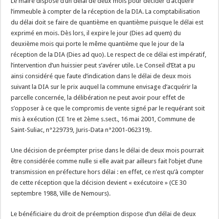
Le maire dispose d’un délai de deux mois pour décider d’acquérir
l’immeuble à compter de la réception de la DIA. La comptabilisation
du délai doit se faire de quantième en quantième puisque le délai est
exprimé en mois. Dès lors, il expire le jour (Dies ad quem) du
deuxième mois qui porte le même quantième que le jour de la
réception de la DIA (Dies ad quo). Le respect de ce délai est impératif,
l’intervention d’un huissier peut s’avérer utile. Le Conseil d’Etat a pu
ainsi considéré que faute d’indication dans le délai de deux mois
suivant la DIA sur le prix auquel la commune envisage d’acquérir la
parcelle concernée, la délibération ne peut avoir pour effet de
s’opposer à ce que le compromis de vente signé par le requérant soit
mis à exécution (CE 1re et 2ème s.sect., 16 mai 2001, Commune de
Saint-Suliac, n°229739, Juris-Data n°2001-062319).
Une décision de préempter prise dans le délai de deux mois pourrait
être considérée comme nulle si elle avait par ailleurs fait l’objet d’une
transmission en préfecture hors délai : en effet, ce n’est qu’à compter
de cette réception que la décision devient « exécutoire » (CE 30
septembre 1988, Ville de Nemours).
Le bénéficiaire du droit de préemption dispose d’un délai de deux