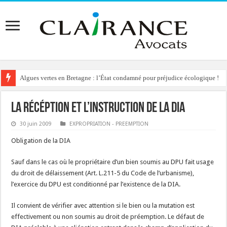
Algues vertes en Bretagne : l’État condamné pour préjudice écologique !
Reconstruction de chalets d’alpage : le préfet condamné à délivrer l’autoris
La récéption et l’instruction de la DIA
30 juin 2009
EXPROPRIATION - PREEMPTION
Obligation de la DIA
Sauf dans le cas où le propriétaire d’un bien soumis au DPU fait usage
du droit de délaissement (Art. L.211-5 du Code de l’urbanisme),
l’exercice du DPU est conditionné par l’existence de la DIA.
Il convient de vérifier avec attention si le bien ou la mutation est
effectivement ou non soumis au droit de préemption. Le défaut de