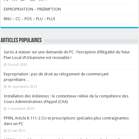
EXPROPRIATION – PREEMPTION
RNU – CC – POS – PLU – PLUI
ARTICLES POPULAIRES
Sursis à statuer sur une demande de PC : l’exception d’illégalité du futur
Plan Local d’Urbanisme est recevable !
26 août 2020
Expropriation : pas de droit au relogement du commerçant
propriétaire…
30 septembre 2013
Installation des éoliennes : le contentieux relève de la compétence des
Cours Administratives d’Appel (CAA)
1 novembre 2019
PPRN, Article R.111-2 CU et prescriptions spéciales plus contraignantes
dans un PC
23 mai 2011