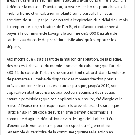
Il est fait grief à l’arrêt infirmatif attaqué d’avoir condamné la SCI […]
à démolir la maison d’habitation, la piscine, les boxes pour chevaux, le
mobile-home et un cabanon implanté sur la parcelle […] sous
astreinte de 100 € par jour de retard à l’expiration d’un délai de 8 mois
à compter de la signification de l’arrêt, et de l’avoir condamnée à
payer à la commune de Lovagny la somme de 3 000 € au titre de
l’article 700 du code de procédure civile ainsi qu’à supporter les
dépens ;
Aux motifs que « s’agissant de la maison d’habitation, de la piscine,
des boxes à chevaux, du mobile-home et du cabanon ; que l’article
480-14 du code de l’urbanisme s’inscrit, tout d’abord, dans la volonté
de permettre au maire de disposer des moyens d’action pour la
prévention contre les risques naturels puisque, jusqu’à 2010, son
application était circonscrite aux secteurs soumis à des risques
naturels prévisibles ; que son application a, ensuite, été élargie et le
renvoi à l’existence de risques naturels prévisibles a disparu ; que
l’article 480-14 du code de l’urbanisme permet désormais à la
commune d’agir en démolition devant le juge civil, l’objectif étant
d’ouvrir cette voie au maire pour le respect du règlement sur
l’ensemble du territoire de la commune ; qu’une telle action en