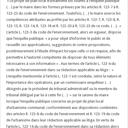
» Le projet de plan local d’urbanisme est soumis à l’enquête publique
(…) par le maire dans les formes prévues par les articles R. 123-7 à R.
123-23 du code de l’environnement. Toutefois, (…) le maire exerce les
compétences attribuées au préfet par les articles R. 123-7, R. 123-8, R.
123-13, R. 123-14, R. 123-18 et R. 123-20 à R. 123-23 de ce code. (…). »
L’article L. 123-3 du code de l’environnement, alors en vigueur, dispose
que l’enquête publique » a pour objet d’informer le public et de
recueillir ses appréciations, suggestions et contre-propositions,
postérieurement à l’étude d’impact lorsque celle-ci est requise, afin de
permettre à l’autorité compétente de disposer de tous éléments
nécessaires à son information « . Aux termes de l’article L. 123-4 du
code de l’environnement dans sa rédaction applicable au litige : »
L’enquête mentionnée à l’article L. 123-1 est conduite, selon la nature et
l’importance des opérations, par un commissaire enquêteur (…)
désignés par le président du tribunal administratif ou le membre du
tribunal délégué par lui à cette fin (…) » sur la saisine du maire
lorsque l’enquête publique concerne un projet de plan local
d’urbanisme communal, conformément aux dispositions combinées
des articles R. 123-8 du code de l’environnement et R. 123-19 du code
de l’urbanisme dans leur rédaction applicable au litige. En vertu de
l’article L. 123-14 du code de l’environnement dans sa rédaction alors