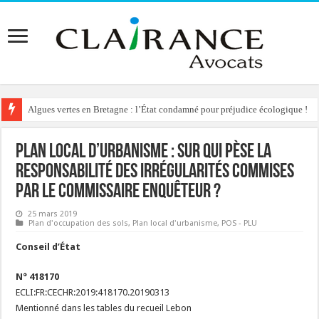
Algues vertes en Bretagne : l’État condamné pour préjudice écologique !
Reconstruction de chalets d’alpage : le préfet condamné à délivrer l’autoris
Plan Local d’Urbanisme : sur qui pèse la
responsabilité des irrégularités commises
par le Commissaire Enquêteur ?
25 mars 2019
Plan d'occupation des sols
,
Plan local d'urbanisme
,
POS - PLU
Conseil d’État
N° 418170
ECLI:FR:CECHR:2019:418170.20190313
Mentionné dans les tables du recueil Lebon