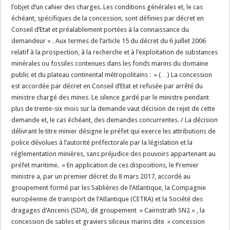
l’objet d’un cahier des charges. Les conditions générales et, le cas
échéant, spécifiques de la concession, sont définies par décret en
Conseil d’Etat et préalablement portées à la connaissance du
demandeur « . Aux termes de l’article 15 du décret du 6 juillet 2006
relatif à la prospection, à la recherche et à l’exploitation de substances
minérales ou fossiles contenues dans les fonds marins du domaine
public et du plateau continental métropolitains : » (…) La concession
est accordée par décret en Conseil d’Etat et refusée par arrêté du
ministre chargé des mines. Le silence gardé par le ministre pendant
plus de trente-six mois sur la demande vaut décision de rejet de cette
demande et, le cas échéant, des demandes concurrentes. / La décision
délivrant le titre minier désigne le préfet qui exerce les attributions de
police dévolues à l’autorité préfectorale par la législation et la
réglementation minières, sans préjudice des pouvoirs appartenant au
préfet maritime. » En application de ces dispositions, le Premier
ministre a, par un premier décret du 8 mars 2017, accordé au
groupement formé par les Sablières de l’Atlantique, la Compagnie
européenne de transport de l’Atlantique (CETRA) et la Société des
dragages d’Ancenis (SDA), dit groupement » Cairnstrath SN2 « , la
concession de sables et graviers siliceux marins dite » concession