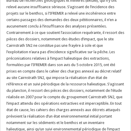
Bureau de recherches géologiques et minières (BRGM), qui n’y ont
relevé aucune insuffisance sérieuse. S’agissant de l’incidence des
projets sur le benthos, si l’IFREMER a relevé une incohérence entre
certains passages des demandes des deux pétitionnaires, il n’en a
aucunement conclu à l’insuffisance des analyses présentées.
Contrairement à ce que soutient l’association requérante, il ressort des
pièces des dossiers, notamment des études d’impact, que le site
Cairnstrath SN2 ne constitue pas une frayère à sole et que
l’exploitation n’aura pas d’incidence significative sur la pêche. Les
préconisations relatives à l’impact halieutique des extractions,
formulées par l’IFREMER dans son avis du 5 octobre 2015, ont été
prises en compte dans le cahier des charges annexé au décret relatif
au site Cairnstrath SN2, qui impose la réalisation d’un état de
référence et un suivi périodique de la ressource halieutique. S’agissant
du plancton, il ressort des pièces des dossiers, notamment de l’étude
réalisée en 2007 pour le compte du groupement Cairnstrath SN2, que
l’impact attendu des opérations extractives est imperceptible. En tout
état de cause, les cahiers des charges annexés aux décrets attaqués
prévoient la réalisation d’un état environnemental initial portant
notamment sur les sédiments et le benthos et un inventaire
halieutique, ainsi qu’un suivi environnemental périodique de l’impact