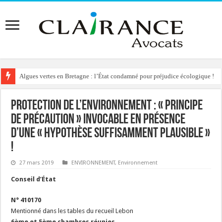
Algues vertes en Bretagne : l’État condamné pour préjudice écologique !
Reconstruction de chalets d’alpage : le préfet condamné à délivrer l’autoris
Protection de l’environnement : « Principe
de Précaution » invocable en présence
d’une « hypothèse suffisamment plausible »
!
27 mars 2019
ENVIRONNEMENT
,
Environnement
Conseil d’État
N° 410170
Mentionné dans les tables du recueil Lebon
6ème et 5ème chambres réunies