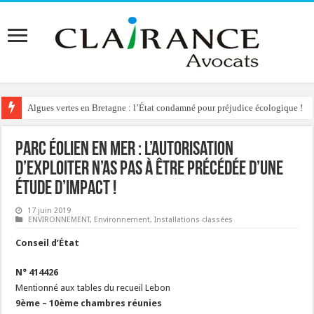
Algues vertes en Bretagne : l’État condamné pour préjudice écologique !
Reconstruction de chalets d’alpage : le préfet condamné à délivrer l’autoris
Parc éolien en mer : l’autorisation
d’exploiter n’as pas à être précédée d’une
étude d’impact !
17 juin 2019
ENVIRONNEMENT
,
Environnement
,
Installations classées
Conseil d’État
N° 414426
Mentionné aux tables du recueil Lebon
9ème – 10ème chambres réunies