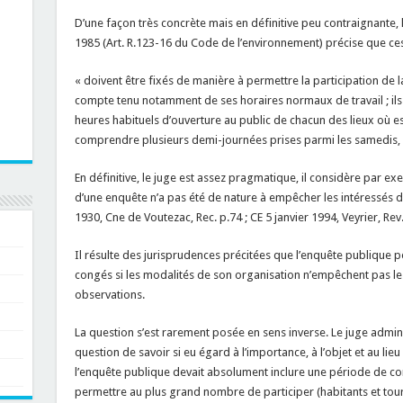
D’une façon très concrète mais en définitive peu contraignante, l
1985 (Art. R.123-16 du Code de l’environnement) précise que ces 
« doivent être fixés de manière à permettre la participation de l
compte tenu notamment de ses horaires normaux de travail ; il
heures habituels d’ouverture au public de chacun des lieux où es
comprendre plusieurs demi-journées prises parmi les samedis, d
En définitive, le juge est assez pragmatique, il considère par ex
d’une enquête n’a pas été de nature à empêcher les intéressés d
1930, Cne de Voutezac, Rec. p.74 ; CE 5 janvier 1994, Veyrier, Rev. 
Il résulte des jurisprudences précitées que l’enquête publique 
congés si les modalités de son organisation n’empêchent pas le
observations.
La question s’est rarement posée en sens inverse. Le juge admini
question de savoir si eu égard à l’importance, à l’objet et au lieu 
l’enquête publique devait absolument inclure une période de con
permettre au plus grand nombre de participer (habitants et tour