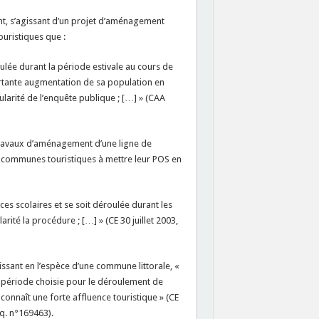
t, s’agissant d’un projet d’aménagement
ouristiques que :
ulée durant la période estivale au cours de
rtante augmentation de sa population en
ularité de l’enquête publique ; […] » (CAA
 travaux d’aménagement d’une ligne de
s communes touristiques à mettre leur POS en
ces scolaires et se soit déroulée durant les
rité la procédure ; […] » (CE 30 juillet 2003,
gissant en l’espèce d’une commune littorale, «
a période choisie pour le déroulement de
nnaît une forte affluence touristique » (CE
eq. n°169463).