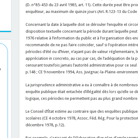
(D. n°85-453 du 23 avril 1985, art. 11). Cette durée peut être 
enquêteur, au maximum de quinze jours (Art. R.123-13 du Code 
Concernant la date à laquelle doit se dérouler l’enquête et circo
disposition textuelle concernant la période durant laquelle peut 
1976 relative à l’information du public et à l’organisation des 
recommande de ne pas faire coïncider, sauf si l’opération intéres
périodes d’été ou d’hiver, n’ayant pas de valeur réglementaire, 
appréciation in concreto, au cas par cas, de l’adéquation de la p
censurant toutefois jamais l’autorité administrative pour ce seul 
e
p.148 ; CE 9 novembre 1994, Ass. Juvignac-la-Plaine-environnemen
La jurisprudence administrative a eu à connaître à de nombreuse
enquête publique était entachée d’illégalité dès lors qu’elle se 
logique, ces périodes ne permettent pas au plus grand nombre 
Le Conseil d’État estime au contraire que des enquêtes publiqu
scolaires (CE 4 octobre 1978, Assoc. Féd. Rég. Pour la protection d
décembre 1978, p.12).
Par exemple, s’agissant de l’élaboration d’un plan d’aménageme