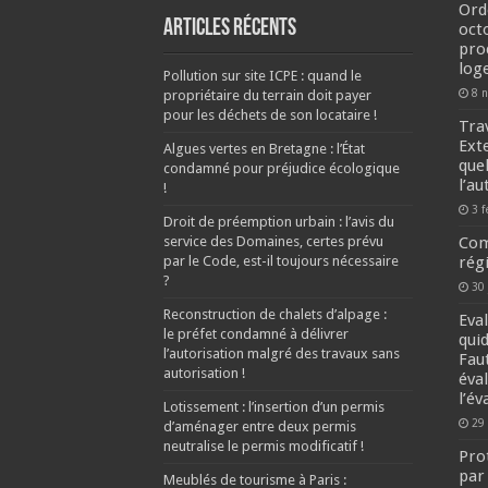
Ord
Articles récents
oct
pro
log
Pollution sur site ICPE : quand le
8 
propriétaire du terrain doit payer
pour les déchets de son locataire !
Tra
Ext
Algues vertes en Bretagne : l’État
quel
condamné pour préjudice écologique
l’a
!
3 f
Droit de préemption urbain : l’avis du
service des Domaines, certes prévu
Com
par le Code, est-il toujours nécessaire
rég
?
30
Reconstruction de chalets d’alpage :
Eva
le préfet condamné à délivrer
quid
l’autorisation malgré des travaux sans
Faut
autorisation !
éva
l’év
Lotissement : l’insertion d’un permis
29
d’aménager entre deux permis
neutralise le permis modificatif !
Pro
par 
Meublés de tourisme à Paris :