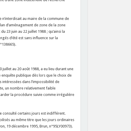
e n’interdisait au maire de la commune de
 plan d’aménagement de zone de la zone
u 23 juin au 22 juillet 1988 ; qu’ainsi la
gés d’été est sans influence sur la
 n°138665).
 juillet au 20 août 1988, a eu lieu durant une
te enquête publique dès lors que le choix de
 intéressées dans l’impossibilité de
ête, un nombre relativement faible
egarder la procédure suivie comme irrégulière
e consulté certains jours est indifférent.
bilisés au même titre que les jours ordinaires
 Lyon, 19 décembre 1995, Brun, n°95LY00973).