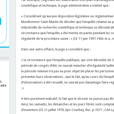
scientifique et technique, le juge administrative a estimé que :
« Considérant qu’aucune disposition législative ou réglementair
Montbonnot-Saint-Martin de décider que l’enquête relative au
industrielle de recherche scientifique et technique se déroulerait d
circonstance que l’enquête a été menée en partie pendant les con
régularité de la procédure suivie ; » (CE 11 juin 1997, Félix et a.,
Dans une autre affaire, le juge a considéré que :
« la circonstance que l’enquête publique, qui s’est déroulée du 20
période de congés d’été, ne saurait entacher d’irrégularité ladi
la période retenue n’a pas eu pour objet de placer les personnes
présenter leurs observations ; que le fait, qu’au cours de l’enqu
t.
d’observations a été recueilli, ne saurait pas davantage faire r
cats
; »
A titre purement indicatif, le fait que le dossier ne puisse pas êtr
Ainsi, les samedis, les dimanches et les jours fériés sont compta
d’ouverture (CE 21 juillet 1970, Epx Courbey, Rec. p.1071 ; CAA