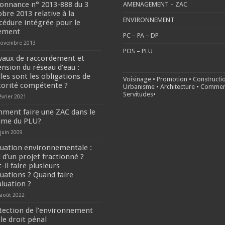
onnance n° 2013-888 du 3
AMENAGEMENT – ZAC
obre 2013 relative à la
ENVIRONNEMENT
cédure intégrée pour le
ement
PC – PA – DP
novembre 2013
POS – PLU
vaux de raccordement et
ension du réseau d’eau :
les sont les obligations de
Voisinage
•
Promotion
•
Constructi
utorité compétente ?
Urbanisme
•
Architecture
•
Commer
Servitudes
•
évrier 2021
ment faire une ZAC dans le
ime du PLU?
 juin 2009
luation environnementale :
 d’un projet fractionné ?
-il faire plusieurs
luations ? Quand faire
aluation ?
 août 2022
tection de l’environnement
le droit pénal