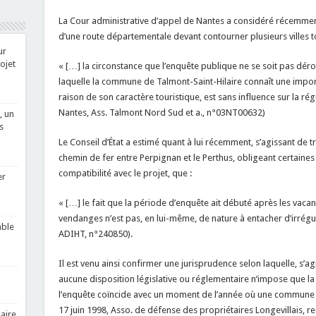
La Cour administrative d’appel de Nantes a considéré récemmen
d’une route départementale devant contourner plusieurs villes t
ur
rojet
« […] la circonstance que l’enquête publique ne se soit pas déro
laquelle la commune de Talmont-Saint-Hilaire connaît une impo
raison de son caractère touristique, est sans influence sur la rég
Nantes, Ass. Talmont Nord Sud et a., n°03NT00632)
, un
s
Le Conseil d’État a estimé quant à lui récemment, s’agissant de
chemin de fer entre Perpignan et le Perthus, obligeant certaine
compatibilité avec le projet, que :
er
« […] le fait que la période d’enquête ait débuté après les vacan
vendanges n’est pas, en lui-même, de nature à entacher d’irrégula
able
ADIHT, n°240850).
Il est venu ainsi confirmer une jurisprudence selon laquelle, s’a
aucune disposition législative ou réglementaire n’impose que l
l’enquête coïncide avec un moment de l’année où une commune co
17 juin 1998, Asso. de défense des propriétaires Longevillais, r
aire