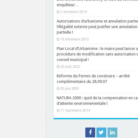
enquêteur…
3 décembre 2014
Autorisations d’urbanisme et annulation partiel
l’illégalité externe peut justifier une annulation
partielle !
16 décembre 2013
Plan Local d’Urbanisme : le maire peut lancer 
procédure de modification sans autorisation 
conseil municipal !
29 août 2022
Réforme du Permis de construire – arrêté
complémentaire du 28.09.07
30 juin 2009
NATURA 2000 : quid de la compensation en ca
d’atteinte environnementale !
11 septembre 2014