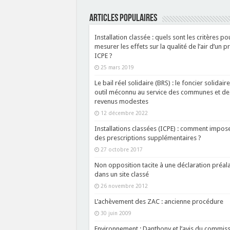
ARTICLES POPULAIRES
Installation classée : quels sont les critères po
mesurer les effets sur la qualité de l’air d’un p
ICPE ?
25 mars 2019
Le bail réel solidaire (BRS) : le foncier solidaire
outil méconnu au service des communes et de
revenus modestes
12 décembre 2022
Installations classées (ICPE) : comment impos
des prescriptions supplémentaires ?
27 octobre 2017
Non opposition tacite à une déclaration préal
dans un site classé
26 novembre 2012
L’achèvement des ZAC : ancienne procédure
30 juin 2009
Environnement : Danthony et l’avis du commiss