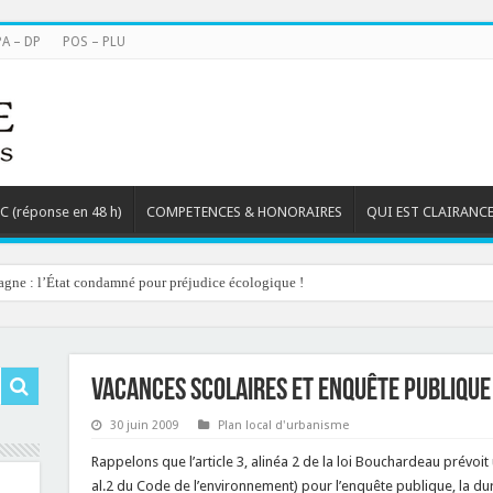
PA – DP
POS – PLU
TC (réponse en 48 h)
COMPETENCES & HONORAIRES
QUI EST CLAIRANCE
agne : l’État condamné pour préjudice écologique !
Vacances scolaires et enquête publique 
30 juin 2009
Plan local d'urbanisme
Rappelons que l’article 3, alinéa 2 de la loi Bouchardeau prévoit
al.2 du Code de l’environnement) pour l’enquête publique, la 