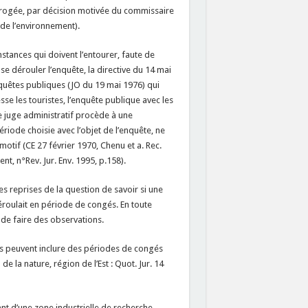
prorogée, par décision motivée du commissaire
de l’environnement).
nstances qui doivent l’entourer, faute de
se dérouler l’enquête, la directive du 14 mai
enquêtes publiques (JO du 19 mai 1976) qui
se les touristes, l’enquête publique avec les
le juge administratif procède à une
ériode choisie avec l’objet de l’enquête, ne
motif (CE 27 février 1970, Chenu et a. Rec.
t, n°Rev. Jur. Env. 1995, p.158).
s reprises de la question de savoir si une
déroulait en période de congés. En toute
de faire des observations.
es peuvent inclure des périodes de congés
e la nature, région de l’Est : Quot. Jur. 14
nt d’une zone industrielle de recherche