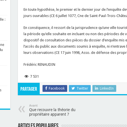
En toute hypothèse, le premier et le dernier jour de l’enquête 
jours ouvrables (CE 6 juillet 1077, Cne de Saint-Paul-Trois-Châtea
le :
En conséquence, il ressort de la jurisprudence qu’une ville tour
la période qu’elle souhaite en incluant ou non des périodes de va
dispositif de consultation des pièces du dossier d’enquête mis 
une
l’accès du public aux documents soumis à enquête, ni n’entrave l
du
leurs observations (CE 17 juin 1998, Asso. de défense des propri
Frédéric RENAUDIN
7 531
Facebook
Twitter
LinkedIn
Partager
s
Avant
Que recouvre la théorie du
propriétaire apparent ?
Articles populaires