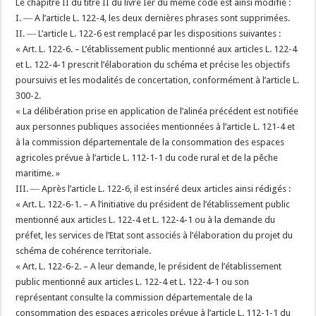
Le chapitre II du titre II du livre Ier du même code est ainsi modifié :
I. ― A l’article L. 122-4, les deux dernières phrases sont supprimées.
II. ― L’article L. 122-6 est remplacé par les dispositions suivantes :
« Art. L. 122-6. – L’établissement public mentionné aux articles L. 122-4
et L. 122-4-1 prescrit l’élaboration du schéma et précise les objectifs
poursuivis et les modalités de concertation, conformément à l’article L.
300-2.
« La délibération prise en application de l’alinéa précédent est notifiée
aux personnes publiques associées mentionnées à l’article L. 121-4 et
à la commission départementale de la consommation des espaces
agricoles prévue à l’article L. 112-1-1 du code rural et de la pêche
maritime. »
III. ― Après l’article L. 122-6, il est inséré deux articles ainsi rédigés :
« Art. L. 122-6-1. – A l’initiative du président de l’établissement public
mentionné aux articles L. 122-4 et L. 122-4-1 ou à la demande du
préfet, les services de l’Etat sont associés à l’élaboration du projet du
schéma de cohérence territoriale.
« Art. L. 122-6-2. – A leur demande, le président de l’établissement
public mentionné aux articles L. 122-4 et L. 122-4-1 ou son
représentant consulte la commission départementale de la
consommation des espaces agricoles prévue à l’article L. 112-1-1 du