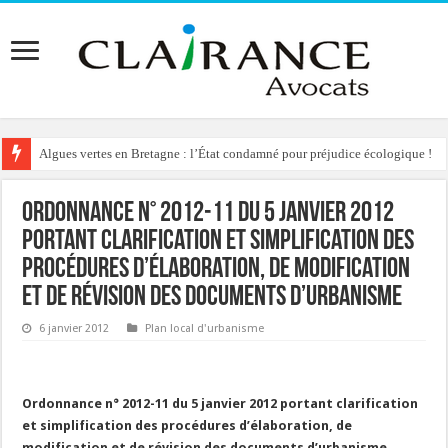
Algues vertes en Bretagne : l’État condamné pour préjudice écologique !
Reconstruction de chalets d’alpage : le préfet condamné à délivrer l’autoris
Ordonnance n° 2012-11 du 5 janvier 2012
portant clarification et simplification des
procédures d’élaboration, de modification
et de révision des documents d’urbanisme
6 janvier 2012
Plan local d'urbanisme
Ordonnance n° 2012-11 du 5 janvier 2012 portant clarification
et simplification des procédures d’élaboration, de
modification et de révision des documents d’urbanisme