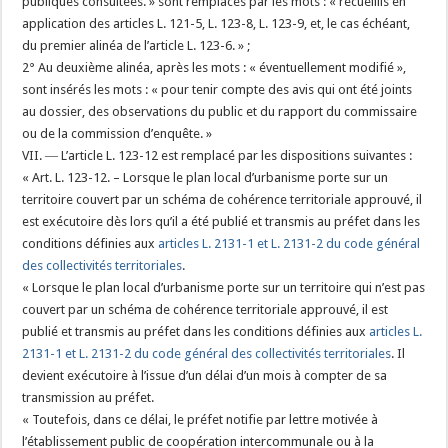
publiques consultées. » sont remplacés par les mots : « recueillis en
application des articles L. 121-5, L. 123-8, L. 123-9, et, le cas échéant,
du premier alinéa de l’article L. 123-6. » ;
2° Au deuxième alinéa, après les mots : « éventuellement modifié »,
sont insérés les mots : « pour tenir compte des avis qui ont été joints
au dossier, des observations du public et du rapport du commissaire
ou de la commission d’enquête. »
VII. ― L’article L. 123-12 est remplacé par les dispositions suivantes :
« Art. L. 123-12. – Lorsque le plan local d’urbanisme porte sur un
territoire couvert par un schéma de cohérence territoriale approuvé, il
est exécutoire dès lors qu’il a été publié et transmis au préfet dans les
conditions définies aux
articles L. 2131-1 et L. 2131-2 du code général
des collectivités territoriales
.
« Lorsque le plan local d’urbanisme porte sur un territoire qui n’est pas
couvert par un schéma de cohérence territoriale approuvé, il est
publié et transmis au préfet dans les conditions définies aux
articles L.
2131-1 et L. 2131-2 du code général des collectivités territoriales
. Il
devient exécutoire à l’issue d’un délai d’un mois à compter de sa
transmission au préfet.
« Toutefois, dans ce délai, le préfet notifie par lettre motivée à
l’établissement public de coopération intercommunale ou à la