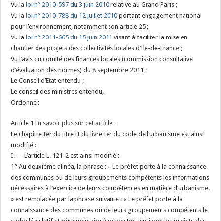
Vu la
loi n° 2010-597 du 3 juin 2010
relative au Grand Paris ;
Vu la
loi n° 2010-788 du 12 juillet 2010
portant engagement national
pour l’environnement, notamment son article 25 ;
Vu la
loi n° 2011-665 du 15 juin 2011
visant à faciliter la mise en
chantier des projets des collectivités locales d’Ile-de-France ;
Vu l’avis du comité des finances locales (commission consultative
d’évaluation des normes) du 8 septembre 2011 ;
Le Conseil d’Etat entendu ;
Le conseil des ministres entendu,
Ordonne :
Article 1
En savoir plus sur cet article…
Le chapitre Ier du titre II du livre Ier du code de l’urbanisme est ainsi
modifié :
I. ― L’article L. 121-2 est ainsi modifié :
1° Au deuxième alinéa, la phrase : « Le préfet porte à la connaissance
des communes ou de leurs groupements compétents les informations
nécessaires à l’exercice de leurs compétences en matière d’urbanisme.
» est remplacée par la phrase suivante : « Le préfet porte à la
connaissance des communes ou de leurs groupements compétents le
cadre législatif et réglementaire à respecter, ainsi que les projets des