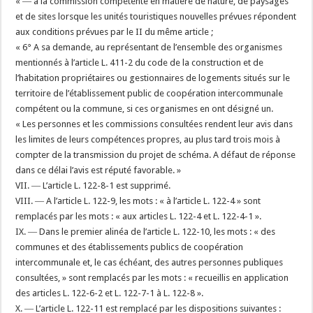
« ― à la commission compétente en matière de nature, de paysages
et de sites lorsque les unités touristiques nouvelles prévues répondent
aux conditions prévues par le II du même article ;
« 6° A sa demande, au représentant de l’ensemble des organismes
mentionnés à l’article L. 411-2 du code de la construction et de
l’habitation propriétaires ou gestionnaires de logements situés sur le
territoire de l’établissement public de coopération intercommunale
compétent ou la commune, si ces organismes en ont désigné un.
« Les personnes et les commissions consultées rendent leur avis dans
les limites de leurs compétences propres, au plus tard trois mois à
compter de la transmission du projet de schéma. A défaut de réponse
dans ce délai l’avis est réputé favorable. »
VII. ― L’article L. 122-8-1 est supprimé.
VIII. ― A l’article L. 122-9, les mots : « à l’article L. 122-4 » sont
remplacés par les mots : « aux articles L. 122-4 et L. 122-4-1 ».
IX. ― Dans le premier alinéa de l’article L. 122-10, les mots : « des
communes et des établissements publics de coopération
intercommunale et, le cas échéant, des autres personnes publiques
consultées, » sont remplacés par les mots : « recueillis en application
des articles L. 122-6-2 et L. 122-7-1 à L. 122-8 ».
X. ― L’article L. 122-11 est remplacé par les dispositions suivantes :