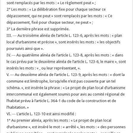
sont remplacés par les mots : « Le règlement peut » ;
2° Les mots : « La délibération fixe pour chaque secteur ce
dépassement, qui ne peut » sont remplacés par les mots : « Ce
dépassement, fixé pour chaque secteur, ne peut » ;
3° La dernière phrase est supprimée.
III. ― Au troisième alinéa de l’article L. 123-6, après les mots : « plan
local d’urbanisme et précise », sont insérés les mots : « les objectifs
poursuivis ainsi que ».
IV. ― Au quatrième alinéa de l’article L. 123-8, après les mots : « dans
le cas prévu par le deuxième alinéa de l’article L. 123-6, le maire », sont
insérés les mots : « , ou leur représentant, ».
V. ― Au deuxième alinéa de l’article L. 123-9, après les mots : « dont la
commune est limitrophe, lorsqu’elle n’est pas couverte par un tel
schéma. », est insérée la phrase : « Le projet de plan local d’urbanisme
intercommunal est également soumis pour avis au comité régional de
l’habitat prévu à l’article L. 364-1 du code de la construction et de
l’habitation. »
VI. ― L’article L. 123-10 est ainsi modifié :
1° Au premier alinéa, après les mots : « Le projet de plan local
d’urbanisme », est inséré le mot : « arrêté », les mots : « des personnes