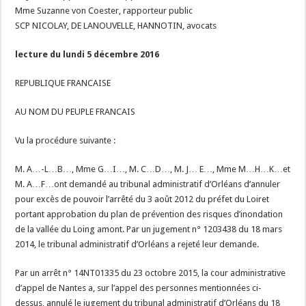
Mme Suzanne von Coester, rapporteur public
SCP NICOLAY, DE LANOUVELLE, HANNOTIN, avocats
lecture du lundi 5 décembre 2016
REPUBLIQUE FRANCAISE
AU NOM DU PEUPLE FRANCAIS
Vu la procédure suivante :
M. A…-L…B…, Mme G…I…, M. C…D…, M. J… E…, Mme M…H…K…et
M. A…F…ont demandé au tribunal administratif d’Orléans d’annuler
pour excès de pouvoir l’arrêté du 3 août 2012 du préfet du Loiret
portant approbation du plan de prévention des risques d’inondation
de la vallée du Loing amont. Par un jugement n° 1203438 du 18 mars
2014, le tribunal administratif d’Orléans a rejeté leur demande.
Par un arrêt n° 14NT01335 du 23 octobre 2015, la cour administrative
d’appel de Nantes a, sur l’appel des personnes mentionnées ci-
dessus, annulé le jugement du tribunal administratif d’Orléans du 18