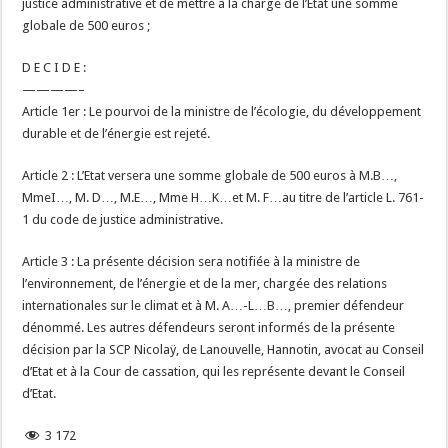
justice administrative et de mettre à la charge de l’Etat une somme
globale de 500 euros ;
D E C I D E :
————–
Article 1er : Le pourvoi de la ministre de l’écologie, du développement
durable et de l’énergie est rejeté.
Article 2 : L’Etat versera une somme globale de 500 euros à M.B…,
MmeI…, M. D…, M.E…, Mme H…K…et M. F…au titre de l’article L. 761-
1 du code de justice administrative.
Article 3 : La présente décision sera notifiée à la ministre de
l’environnement, de l’énergie et de la mer, chargée des relations
internationales sur le climat et à M. A…-L…B…, premier défendeur
dénommé. Les autres défendeurs seront informés de la présente
décision par la SCP Nicolaÿ, de Lanouvelle, Hannotin, avocat au Conseil
d’Etat et à la Cour de cassation, qui les représente devant le Conseil
d’Etat.
3 172