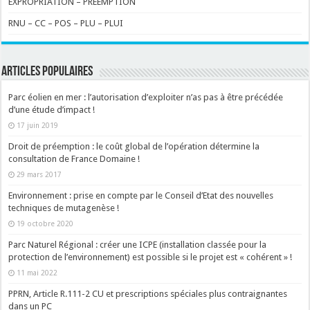
EXPROPRIATION – PREEMPTION
RNU – CC – POS – PLU – PLUI
ARTICLES POPULAIRES
Parc éolien en mer : l’autorisation d’exploiter n’as pas à être précédée
d’une étude d’impact !
17 juin 2019
Droit de préemption : le coût global de l’opération détermine la
consultation de France Domaine !
29 mars 2017
Environnement : prise en compte par le Conseil d’Etat des nouvelles
techniques de mutagenèse !
19 octobre 2020
Parc Naturel Régional : créer une ICPE (installation classée pour la
protection de l’environnement) est possible si le projet est « cohérent » !
11 mai 2022
PPRN, Article R.111-2 CU et prescriptions spéciales plus contraignantes
dans un PC